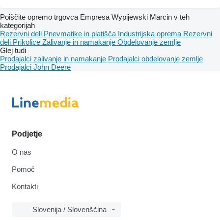
Poiščite opremo trgovca Empresa Wypijewski Marcin v teh
kategorijah
Rezervni deli
Pnevmatike in platišča
Industrijska oprema
Rezervni
deli
Prikolice
Zalivanje in namakanje
Obdelovanje zemlje
Glej tudi
Prodajalci zalivanje in namakanje
Prodajalci obdelovanje zemlje
Prodajalci John Deere
Podjetje
O nas
Pomoč
Kontakti
Slovenija / Slovenščina