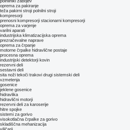
polnilniki zabojev
oprema za pakiranje
teža pakirni stroji
polnilni stroji
kompresorji
prenosni kompresorji
stacionarni kompresorji
oprema za varjenje
varilni aparati
industrijska klimatizacijska oprema
prezračevalne naprave
oprema za črpanje
motorne črpalke
hidravlične postaje
procesna oprema
industrijski detektorji kovin
rezervni deli
sestavni deli
sita
noži
tekoči trakovi
drugi sistemski deli
vzmetenja
gosenice
jeklene gosenice
hidravlika
hidravlični motorji
rezervni deli za karoserije
hitre spojke
sistemi za gorivo
visokotlačna črpalke za gorivo
skladiščna mehanizacija
viličarji