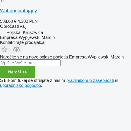
12
Wał dogniatający
998,60 €
4.300 PLN
Obročasti valj
Poljska, Kruszwica
Empresa Wypijewski Marcin
Kontaktirajte prodajalca
Naročite se na nove oglase podjetja Empresa Wypijewski Marcin
Naroči se
S klikom tukaj se strinjate z našim
pravilnikom o zasebnosti
in
uporabniško pogodbo
.