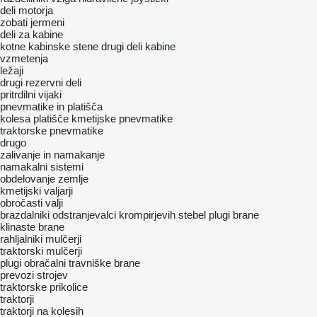
deli motorja
zobati jermeni
deli za kabine
kotne kabinske stene
drugi deli kabine
vzmetenja
ležaji
drugi rezervni deli
pritrdilni vijaki
pnevmatike in platišča
kolesa
platišče
kmetijske pnevmatike
traktorske pnevmatike
drugo
zalivanje in namakanje
namakalni sistemi
obdelovanje zemlje
kmetijski valjarji
obročasti valji
brazdalniki
odstranjevalci krompirjevih stebel
plugi
brane
klinaste brane
rahljalniki
mulčerji
traktorski mulčerji
plugi obračalni
travniške brane
prevozi strojev
traktorske prikolice
traktorji
traktorji na kolesih