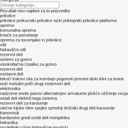
Rezultati niso najdeni za to poizvedbo
prikolice
prikolice prekucniki
prikolice nizki priklopniki
prikolice platforme
opreme
komunalna oprema
krtače za pometanje
oprema za tovornjake in prikolice
vitli
hidravlični vitli
rezervni deli
sistemi za gorivo
visokotlačna črpalke za gorivo
rezervni deli
sestavni deli
tekoči trakovi
sita za kombajn
pogonski jermeni
diski
klini za brane
noži
mešalni polži
drugi sistemski deli
elektronika
nadzorne enote
pasovi alternatorjev
armaturne plošče
ožičenje
vezja
ostali deli električnega sistema
rezervni deli za karoserije
vlečne kljuke
hitre spojke
sprednji dvižniki
drugi deli karoserije
transmisiji
kardanske gredi
ostali deli menjalnika
hidravlika
razdelilniki vžiga
hidravlične joysticki