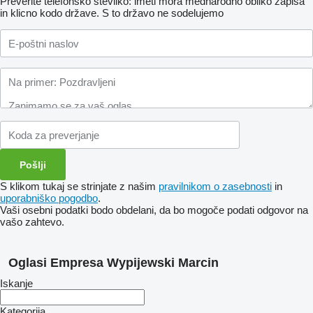
Preverite telefonsko številko: imeti mora mednarodno obliko zapisa
in klicno kodo države.
S to državo ne sodelujemo
S klikom tukaj se strinjate z našim
pravilnikom o zasebnosti
in
uporabniško pogodbo
.
Vaši osebni podatki bodo obdelani, da bo mogoče podati odgovor na
vašo zahtevo.
Oglasi Empresa Wypijewski Marcin
Iskanje
Kategorija