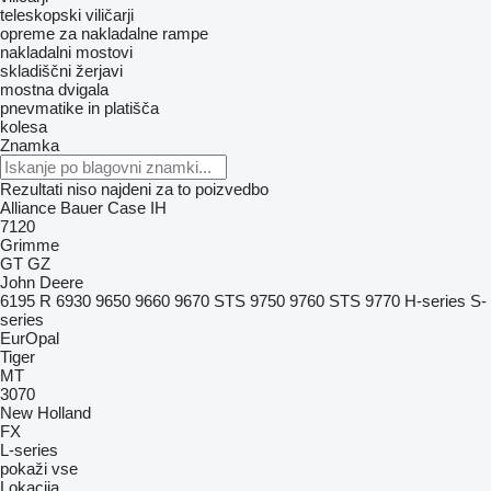
teleskopski viličarji
opreme za nakladalne rampe
nakladalni mostovi
skladiščni žerjavi
mostna dvigala
pnevmatike in platišča
kolesa
Znamka
Rezultati niso najdeni za to poizvedbo
Alliance
Bauer
Case IH
7120
Grimme
GT
GZ
John Deere
6195 R
6930
9650
9660
9670 STS
9750
9760 STS
9770
H-series
S-
series
EurOpal
Tiger
MT
3070
New Holland
FX
L-series
pokaži vse
Lokacija