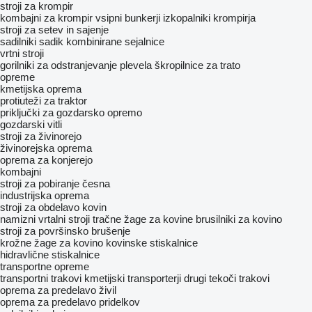
stroji za krompir
kombajni za krompir
vsipni bunkerji
izkopalniki krompirja
stroji za setev in sajenje
sadilniki sadik
kombinirane sejalnice
vrtni stroji
gorilniki za odstranjevanje plevela
škropilnice za trato
opreme
kmetijska oprema
protiuteži za traktor
priključki za gozdarsko opremo
gozdarski vitli
stroji za živinorejo
živinorejska oprema
oprema za konjerejo
kombajni
stroji za pobiranje česna
industrijska oprema
stroji za obdelavo kovin
namizni vrtalni stroji
tračne žage za kovine
brusilniki za kovino
stroji za površinsko brušenje
krožne žage za kovino
kovinske stiskalnice
hidravlične stiskalnice
transportne opreme
transportni trakovi
kmetijski transporterji
drugi tekoči trakovi
oprema za predelavo živil
oprema za predelavo pridelkov