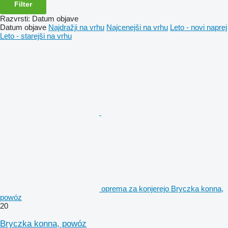
Filter
Razvrsti
:
Datum objave
Datum objave
Najdražji na vrhu
Najcenejši na vrhu
Leto - novi naprej
Leto - starejši na vrhu
oprema za konjerejo Bryczka konna,
powóz
20
Bryczka konna, powóz