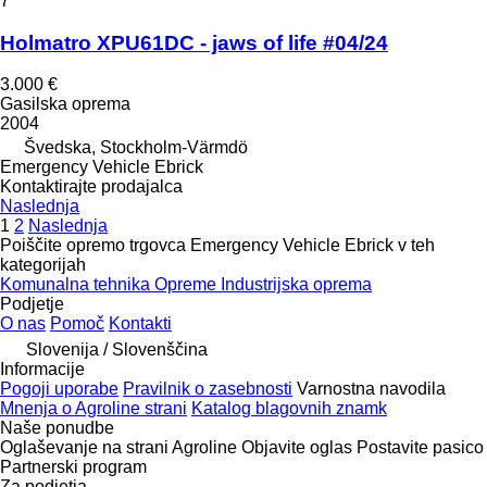
7
Holmatro XPU61DC - jaws of life #04/24
3.000 €
Gasilska oprema
2004
Švedska, Stockholm-Värmdö
Emergency Vehicle Ebrick
Kontaktirajte prodajalca
Naslednja
1
2
Naslednja
Poiščite opremo trgovca Emergency Vehicle Ebrick v teh
kategorijah
Komunalna tehnika
Opreme
Industrijska oprema
Podjetje
O nas
Pomoč
Kontakti
Slovenija / Slovenščina
Informacije
Pogoji uporabe
Pravilnik o zasebnosti
Varnostna navodila
Mnenja o Agroline strani
Katalog blagovnih znamk
Naše ponudbe
Oglaševanje na strani Agroline
Objavite oglas
Postavite pasico
Partnerski program
Za podjetja