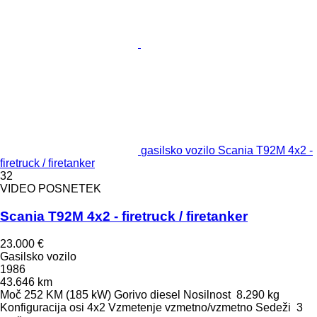
gasilsko vozilo Scania T92M 4x2 -
firetruck / firetanker
32
VIDEO POSNETEK
Scania T92M 4x2 - firetruck / firetanker
23.000 €
Gasilsko vozilo
1986
43.646 km
Moč
252 KM (185 kW)
Gorivo
diesel
Nosilnost
8.290 kg
Konfiguracija osi
4x2
Vzmetenje
vzmetno/vzmetno
Sedeži
3