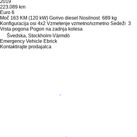
2019
223.089 km
Euro 6
Moč
163 KM (120 kW)
Gorivo
diesel
Nosilnost
689 kg
Konfiguracija osi
4x2
Vzmetenje
vzmetno/vzmetno
Sedeži
3
Vrsta pogona
Pogon na zadnja kolesa
Švedska, Stockholm-Värmdö
Emergency Vehicle Ebrick
Kontaktirajte prodajalca