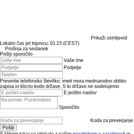
Prikaži zemljevid
Lokalni čas pri trgovcu: 01:15 (CEST)
Prošnja za sestanek
Pošlji sporočilo
Vaše ime
Podjetje
Preverite telefonsko številko: imeti mora mednarodno obliko
zapisa in klicno kodo države.
S to državo ne sodelujemo
E-poštni naslov
Sporočilo
Koda za preverjanje
S klikom tukaj se strinjate z našim
pravilnikom o zasebnosti
in