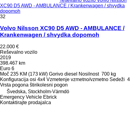
reševalno vozilo Volvo Nilsson
XC90 D5 AWD - AMBULANCE / Krankenwagen / shvydka
dopomoh
32
Volvo Nilsson XC90 D5 AWD - AMBULANCE /
Krankenwagen / shvydka dopomoh
22.000 €
Reševalno vozilo
2019
398.467 km
Euro 6
Moč
235 KM (173 kW)
Gorivo
diesel
Nosilnost
700 kg
Konfiguracija osi
4x4
Vzmetenje
vzmetno/vzmetno
Sedeži
4
Vrsta pogona
štirikolesni pogon
Švedska, Stockholm-Värmdö
Emergency Vehicle Ebrick
Kontaktirajte prodajalca