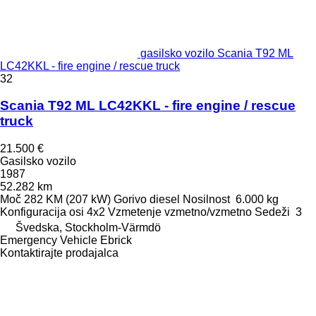
gasilsko vozilo Scania T92 ML
LC42KKL - fire engine / rescue truck
32
Scania T92 ML LC42KKL - fire engine / rescue
truck
21.500 €
Gasilsko vozilo
1987
52.282 km
Moč
282 KM (207 kW)
Gorivo
diesel
Nosilnost
6.000 kg
Konfiguracija osi
4x2
Vzmetenje
vzmetno/vzmetno
Sedeži
3
Švedska, Stockholm-Värmdö
Emergency Vehicle Ebrick
Kontaktirajte prodajalca