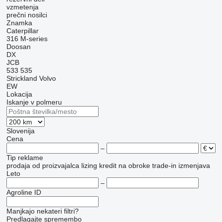
vzmetenja
prečni nosilci
Znamka
Caterpillar
316
M-series
Doosan
DX
JCB
533
535
Strickland
Volvo
EW
Lokacija
Iskanje v polmeru
Slovenija
Cena
–
Tip reklame
prodaja
od proizvajalca
lizing
kredit
na obroke
trade-in
izmenjava
Leto
–
Agroline ID
Manjkajo nekateri filtri?
Predlagajte spremembo