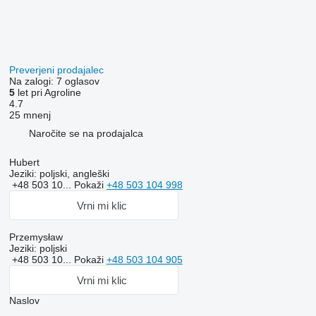
Preverjeni prodajalec
Na zalogi:
7 oglasov
5
let pri Agroline
4.7
25 mnenj
Naročite se na prodajalca
Hubert
Jeziki:
poljski, angleški
+48 503 10...
Pokaži
+48 503 104 998
Vrni mi klic
Przemysław
Jeziki:
poljski
+48 503 10...
Pokaži
+48 503 104 905
Vrni mi klic
Naslov