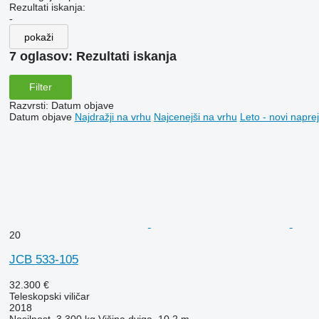
Rezultati iskanja:
-
pokaži
7 oglasov:
Rezultati iskanja
Filter
Razvrsti
:
Datum objave
Datum objave
Najdražji na vrhu
Najcenejši na vrhu
Leto - novi naprej
20
JCB 533-105
32.300 €
Teleskopski viličar
2018
Nosilnost
3.300 kg
Višina dviga
10,2 m