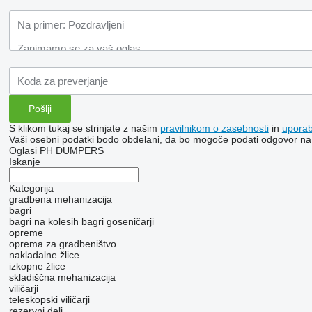
S klikom tukaj se strinjate z našim
pravilnikom o zasebnosti
in
upora
Vaši osebni podatki bodo obdelani, da bo mogoče podati odgovor na
Oglasi PH DUMPERS
Iskanje
Kategorija
gradbena mehanizacija
bagri
bagri na kolesih
bagri goseničarji
opreme
oprema za gradbeništvo
nakladalne žlice
izkopne žlice
skladiščna mehanizacija
viličarji
teleskopski viličarji
rezervni deli