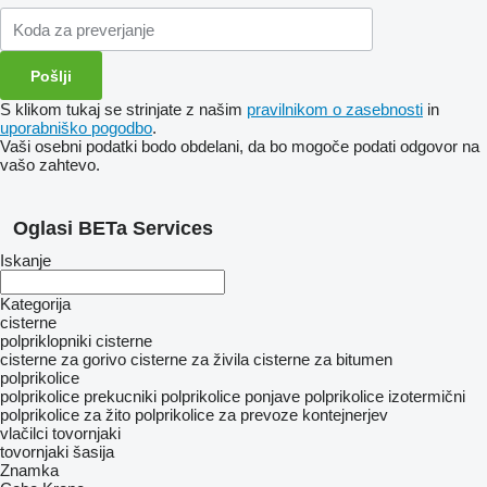
S klikom tukaj se strinjate z našim
pravilnikom o zasebnosti
in
uporabniško pogodbo
.
Vaši osebni podatki bodo obdelani, da bo mogoče podati odgovor na
vašo zahtevo.
Oglasi BETa Services
Iskanje
Kategorija
cisterne
polpriklopniki cisterne
cisterne za gorivo
cisterne za živila
cisterne za bitumen
polprikolice
polprikolice prekucniki
polprikolice ponjave
polprikolice izotermični
polprikolice za žito
polprikolice za prevoze kontejnerjev
vlačilci
tovornjaki
tovornjaki šasija
Znamka