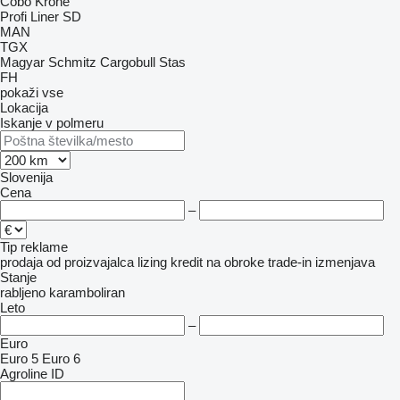
Cobo
Krone
Profi Liner
SD
MAN
TGX
Magyar
Schmitz Cargobull
Stas
FH
pokaži vse
Lokacija
Iskanje v polmeru
Slovenija
Cena
–
Tip reklame
prodaja
od proizvajalca
lizing
kredit
na obroke
trade-in
izmenjava
Stanje
rabljeno
karamboliran
Leto
–
Euro
Euro 5
Euro 6
Agroline ID