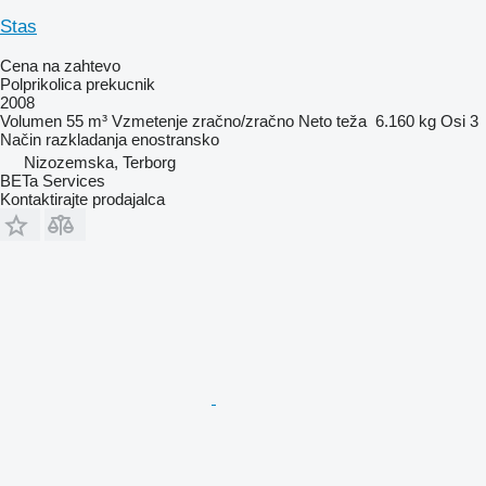
Stas
Cena na zahtevo
Polprikolica prekucnik
2008
Volumen
55 m³
Vzmetenje
zračno/zračno
Neto teža
6.160 kg
Osi
3
Način razkladanja
enostransko
Nizozemska, Terborg
BETa Services
Kontaktirajte prodajalca