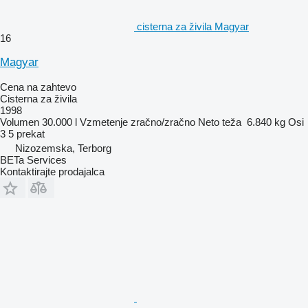
cisterna za živila Magyar
16
Magyar
Cena na zahtevo
Cisterna za živila
1998
Volumen
30.000 l
Vzmetenje
zračno/zračno
Neto teža
6.840 kg
Osi
3
5 prekat
Nizozemska, Terborg
BETa Services
Kontaktirajte prodajalca