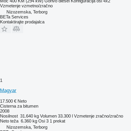
Moč
400 KM (294 kW)
Gorivo
diesel
Konfiguracija osi
4x2
Vzmetenje
vzmetno/zračno
Nizozemska, Terborg
BETa Services
Kontaktirajte prodajalca
1
Magyar
17.500 €
Neto
Cisterna za bitumen
2008
Nosilnost
31.640 kg
Volumen
33.300 l
Vzmetenje
zračno/zračno
Neto teža
6.360 kg
Osi
3
1 prekat
Nizozemska, Terborg