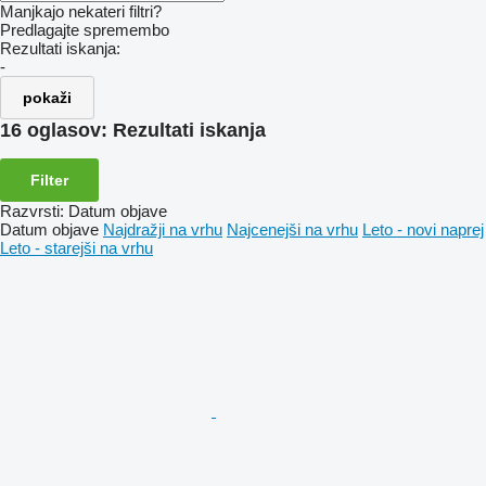
Manjkajo nekateri filtri?
Predlagajte spremembo
Rezultati iskanja:
-
pokaži
16 oglasov:
Rezultati iskanja
Filter
Razvrsti
:
Datum objave
Datum objave
Najdražji na vrhu
Najcenejši na vrhu
Leto - novi naprej
Leto - starejši na vrhu