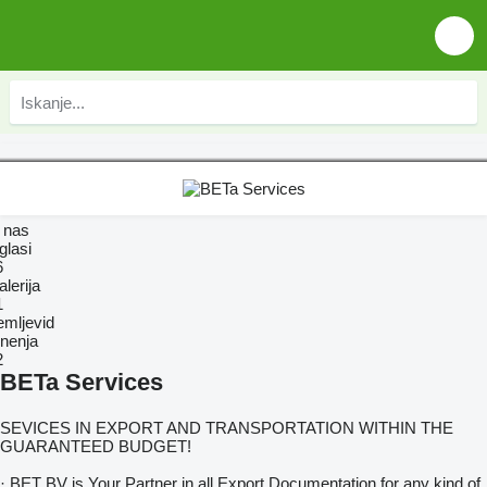
 nas
glasi
6
lerija
1
emljevid
nenja
2
BETa Services
SEVICES IN EXPORT AND TRANSPORTATION WITHIN THE
GUARANTEED BUDGET!
· BET BV is Your Partner in all Export Documentation for any kind of