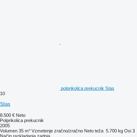
polprikolica prekucnik Stas
10
Stas
8.500 €
Neto
Polprikolica prekucnik
2005
Volumen
35 m³
Vzmetenje
zračno/zračno
Neto teža
5.700 kg
Osi
3
Način razkladanja
zadnja