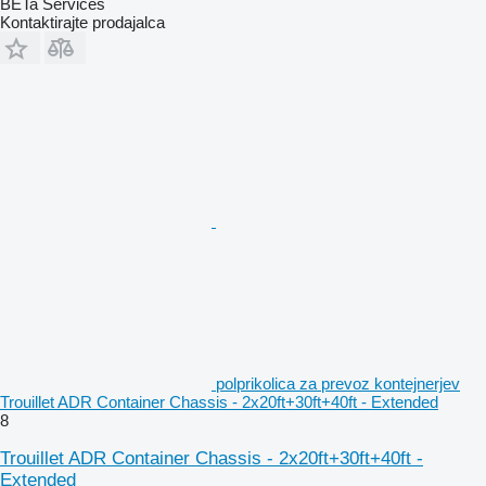
BETa Services
Kontaktirajte prodajalca
polprikolica za prevoz kontejnerjev
Trouillet ADR Container Chassis - 2x20ft+30ft+40ft - Extended
8
Trouillet ADR Container Chassis - 2x20ft+30ft+40ft -
Extended