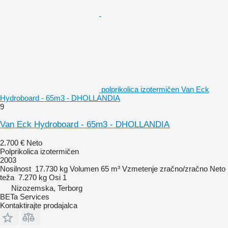
polprikolica izotermičen Van Eck
Hydroboard - 65m3 - DHOLLANDIA
9
Van Eck Hydroboard - 65m3 - DHOLLANDIA
2.700 €
Neto
Polprikolica izotermičen
2003
Nosilnost
17.730 kg
Volumen
65 m³
Vzmetenje
zračno/zračno
Neto
teža
7.270 kg
Osi
1
Nizozemska, Terborg
BETa Services
Kontaktirajte prodajalca