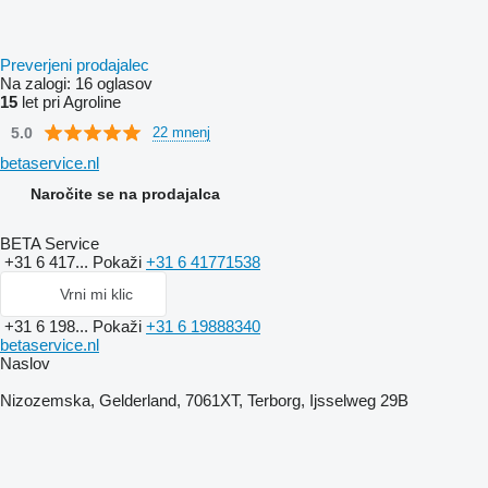
Preverjeni prodajalec
Na zalogi:
16 oglasov
15
let pri Agroline
5.0
22 mnenj
betaservice.nl
Naročite se na prodajalca
BETA Service
+31 6 417...
Pokaži
+31 6 41771538
Vrni mi klic
+31 6 198...
Pokaži
+31 6 19888340
betaservice.nl
Naslov
Nizozemska, Gelderland, 7061XT, Terborg, Ijsselweg 29B