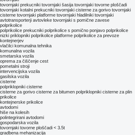
tovornjaki prekucniki
tovornjaki šasija
tovornjaki tovorne ploščadi
tovornjaki kotalni prekucniki
tovornjaki cisterne za gorivo
tovornjaki
cisterne
tovornjaki platforme
tovornjaki hladilniki
tovornjaki
avtotransporterji
avtovleke
tovornjaki s pomične zavese
polprikolice
polprikolice prekucniki
polprikolice s pomično ponjavo
polprikolice
nizki priklopniki
polprikolice platforme
polprikolice za prevoze
kontejnerjev
vlačilci
komunalna tehnika
komunalna vozila
smetarska vozila
oprema za čiščenje cest
pometalni stroji
intervencijska vozila
gasilska vozila
cisterne
polpriklopniki cisterne
cisterne za gorivo
cisterne za bitumen
polpriklopniki cisterne za plin
prikolice
kontejnerske prikolice
avtodomi
hiše na kolesih
polintegrirani avtodomi
gospodarska vozila
tovornjaki tovorne ploščadi < 3.5t
gradbena mehanizacija