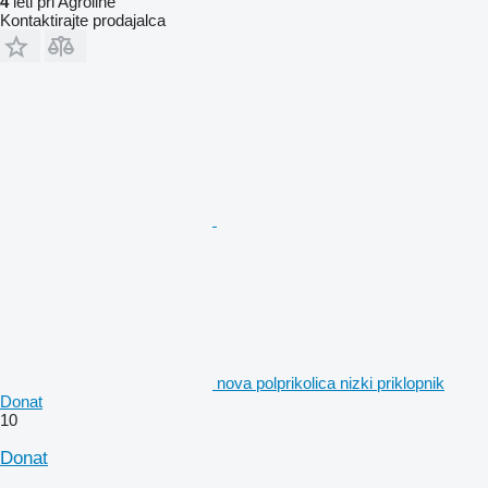
4
leti pri Agroline
Kontaktirajte prodajalca
nova polprikolica nizki priklopnik
Donat
10
Donat