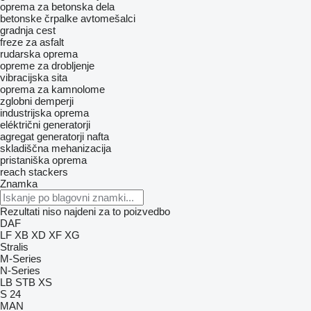
oprema za betonska dela
betonske črpalke
avtomešalci
gradnja cest
freze za asfalt
rudarska oprema
opreme za drobljenje
vibracijska sita
oprema za kamnolome
zglobni demperji
industrijska oprema
eléktrični generatorji
agregat generatorji nafta
skladiščna mehanizacija
pristaniška oprema
reach stackers
Znamka
Rezultati niso najdeni za to poizvedbo
DAF
LF
XB
XD
XF
XG
Stralis
M-Series
N-Series
LB
STB
XS
S 24
MAN