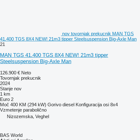
nov tovornjak prekucnik MAN TGS
41.400 TGS 8X4 NEW! 21m3 tipper Steelsuspension Big-Axle Man
21
MAN TGS 41.400 TGS 8X4 NEW! 21m3 tipper
Steelsuspension Big-Axle Man
126.900 €
Neto
Tovornjak prekucnik
2024
Stanje
nov
1 km
Euro 2
Moč
400 KM (294 kW)
Gorivo
diesel
Konfiguracija osi
8x4
Vzmetenje
parabolično
Nizozemska, Veghel
BAS World