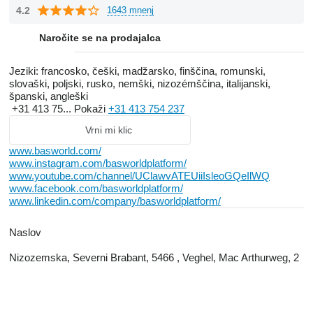
selling your vehicle only. Would you like to contact us about
4.2
1643 mnenj
buying a vehicle in our stock? Please call the number listed with
the ad.
Naročite se na prodajalca
Jeziki:
francosko, češki, madžarsko, finščina, romunski,
slovaški, poljski, rusko, nemški, nizozémščina, italijanski,
španski, angleški
+31 413 75...
Pokaži
+31 413 754 237
Vrni mi klic
www.basworld.com/
www.instagram.com/basworldplatform/
www.youtube.com/channel/UClawvATEUiiIsleoGQeIlWQ
www.facebook.com/basworldplatform/
www.linkedin.com/company/basworldplatform/
Naslov
Nizozemska, Severni Brabant, 5466 , Veghel, Mac Arthurweg, 2