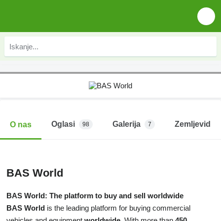
Oglasi
Galerija
Zemljevid
O nas
98
7
BAS World
BAS World
: The platform to buy and sell worldwide
BAS World
is the leading platform for buying commercial
vehicles and equipment
worldwide
. With more than
450