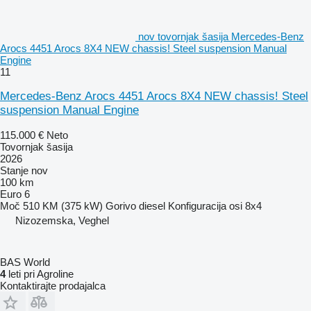
nov tovornjak šasija Mercedes-Benz
Arocs 4451 Arocs 8X4 NEW chassis! Steel suspension Manual
Engine
11
Mercedes-Benz Arocs 4451 Arocs 8X4 NEW chassis! Steel
suspension Manual Engine
115.000 €
Neto
Tovornjak šasija
2026
Stanje
nov
100 km
Euro 6
Moč
510 KM (375 kW)
Gorivo
diesel
Konfiguracija osi
8x4
Nizozemska, Veghel
BAS World
4
leti pri Agroline
Kontaktirajte prodajalca