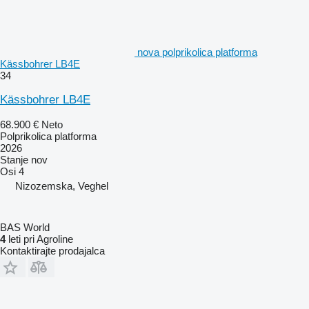
nova polprikolica platforma
Kässbohrer LB4E
34
Kässbohrer LB4E
68.900 €
Neto
Polprikolica platforma
2026
Stanje
nov
Osi
4
Nizozemska, Veghel
BAS World
4
leti pri Agroline
Kontaktirajte prodajalca