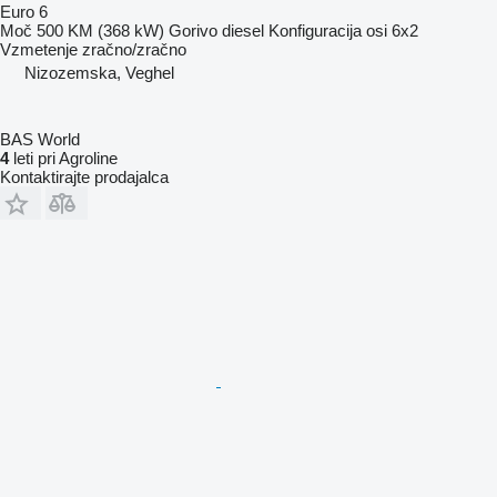
Euro 6
Moč
500 KM (368 kW)
Gorivo
diesel
Konfiguracija osi
6x2
Vzmetenje
zračno/zračno
Nizozemska, Veghel
BAS World
4
leti pri Agroline
Kontaktirajte prodajalca