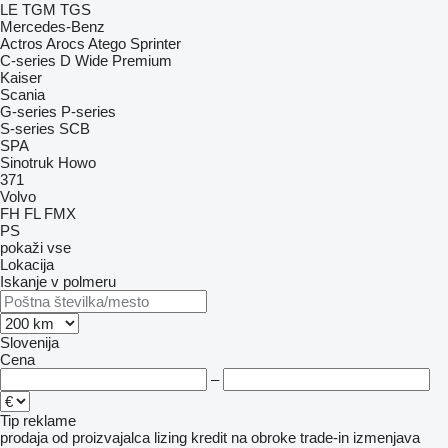
LE
TGM
TGS
Mercedes-Benz
Actros
Arocs
Atego
Sprinter
C-series
D Wide
Premium
Kaiser
Scania
G-series
P-series
S-series
SCB
SPA
Sinotruk Howo
371
Volvo
FH
FL
FMX
PS
pokaži vse
Lokacija
Iskanje v polmeru
Slovenija
Cena
–
Tip reklame
prodaja
od proizvajalca
lizing
kredit
na obroke
trade-in
izmenjava