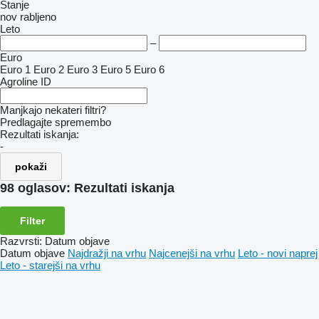
Stanje
nov
rabljeno
Leto
–
Euro
Euro 1
Euro 2
Euro 3
Euro 5
Euro 6
Agroline ID
Manjkajo nekateri filtri?
Predlagajte spremembo
Rezultati iskanja:
-
pokaži
98 oglasov:
Rezultati iskanja
Filter
Razvrsti
:
Datum objave
Datum objave
Najdražji na vrhu
Najcenejši na vrhu
Leto - novi naprej
Leto - starejši na vrhu