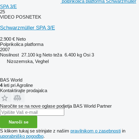
polprikolica platforma Schwarzmüller
SPA 3/E
25
VIDEO POSNETEK
Schwarzmüller SPA 3/E
2.900 €
Neto
Polprikolica platforma
2007
Nosilnost
27.100 kg
Neto teža
6.400 kg
Osi
3
Nizozemska, Veghel
BAS World
4
leti pri Agroline
Kontaktirajte prodajalca
Naročite se na nove oglase podjetja BAS World Partner
Naroči se
S klikom tukaj se strinjate z našim
pravilnikom o zasebnosti
in
uporabniško pogodbo
.