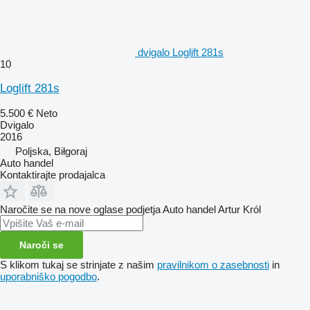
dvigalo Loglift 281s
10
Loglift 281s
5.500 €
Neto
Dvigalo
2016
Poljska, Biłgoraj
Auto handel
Kontaktirajte prodajalca
Naročite se na nove oglase podjetja Auto handel Artur Król
Naroči se
S klikom tukaj se strinjate z našim
pravilnikom o zasebnosti
in
uporabniško pogodbo
.