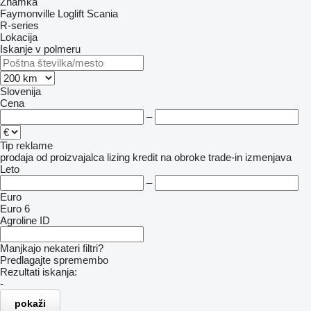
Znamka
Faymonville
Loglift
Scania
R-series
Lokacija
Iskanje v polmeru
Slovenija
Cena
–
Tip reklame
prodaja
od proizvajalca
lizing
kredit
na obroke
trade-in
izmenjava
Leto
–
Euro
Euro 6
Agroline ID
Manjkajo nekateri filtri?
Predlagajte spremembo
Rezultati iskanja:
-
pokaži