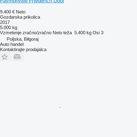
Faymonville Friederich Dool
9.400 €
Neto
Gozdarska prikolica
2017
5.000 kg
Vzmetenje
zračno/zračno
Neto teža
5.400 kg
Osi
3
Poljska, Biłgoraj
Auto handel
Kontaktirajte prodajalca