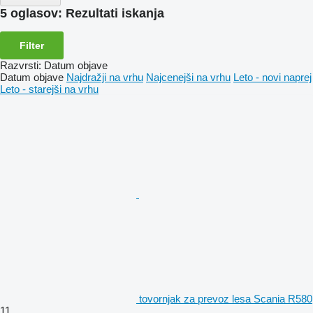
5 oglasov:
Rezultati iskanja
Filter
Razvrsti
:
Datum objave
Datum objave
Najdražji na vrhu
Najcenejši na vrhu
Leto - novi naprej
Leto - starejši na vrhu
tovornjak za prevoz lesa Scania R580
11