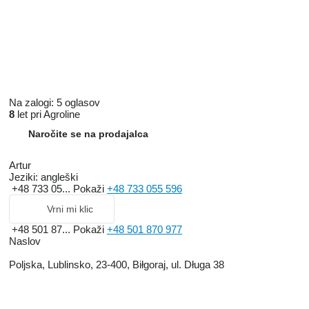
Na zalogi:
5 oglasov
8
let pri Agroline
Naročite se na prodajalca
Artur
Jeziki:
angleški
+48 733 05...
Pokaži
+48 733 055 596
Vrni mi klic
+48 501 87...
Pokaži
+48 501 870 977
Naslov
Poljska, Lublinsko, 23-400, Biłgoraj, ul. Długa 38