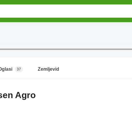
Oglasi
Zemljevid
37
sen Agro