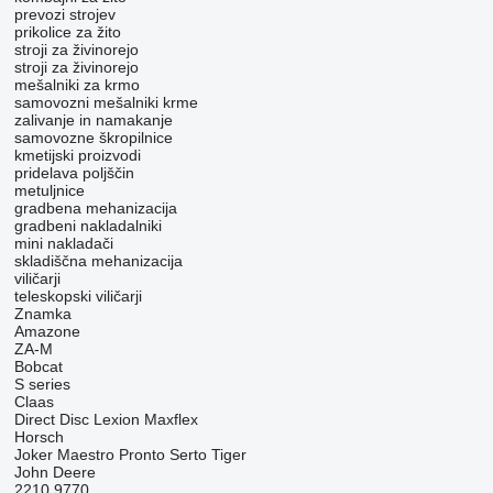
prevozi strojev
prikolice za žito
stroji za živinorejo
stroji za živinorejo
mešalniki za krmo
samovozni mešalniki krme
zalivanje in namakanje
samovozne škropilnice
kmetijski proizvodi
pridelava poljščin
metuljnice
gradbena mehanizacija
gradbeni nakladalniki
mini nakladači
skladiščna mehanizacija
viličarji
teleskopski viličarji
Znamka
Amazone
ZA-M
Bobcat
S series
Claas
Direct Disc
Lexion
Maxflex
Horsch
Joker
Maestro
Pronto
Serto
Tiger
John Deere
2210
9770