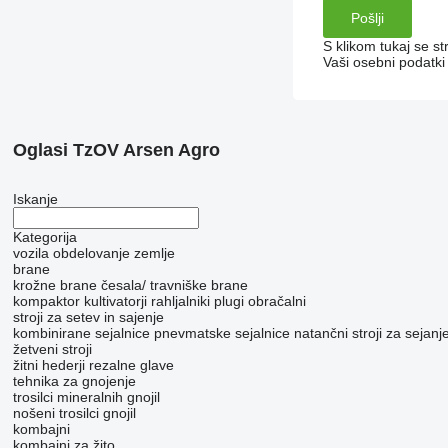
S klikom tukaj se st
Vaši osebni podatk
Oglasi TzOV Arsen Agro
Iskanje
Kategorija
vozila
obdelovanje zemlje
brane
krožne brane
česala/ travniške brane
kompaktor
kultivatorji
rahljalniki
plugi obračalni
stroji za setev in sajenje
kombinirane sejalnice
pnevmatske sejalnice
natančni stroji za sejan
žetveni stroji
žitni hederji
rezalne glave
tehnika za gnojenje
trosilci mineralnih gnojil
nošeni trosilci gnojil
kombajni
kombajni za žito