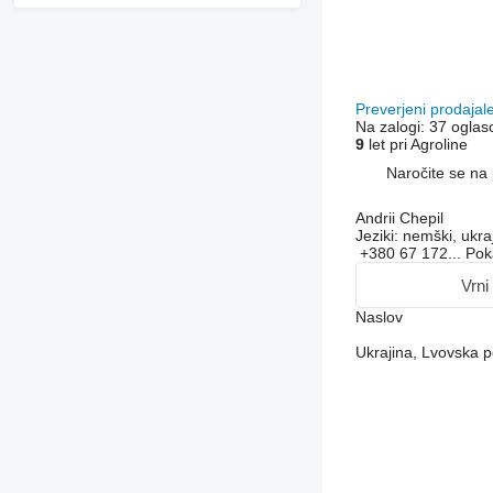
Preverjeni prodajal
Na zalogi:
37 oglas
9
let pri Agroline
Naročite se na 
Andrii Chepil
Jeziki:
nemški, ukraj
+380 67 172...
Pok
Vrni
Naslov
Ukrajina, Lvovska p