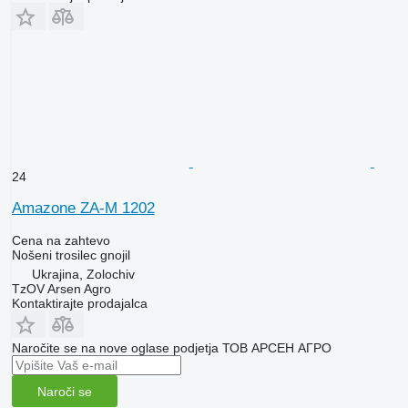
24
Amazone ZA-M 1202
Cena na zahtevo
Nošeni trosilec gnojil
Ukrajina, Zolochiv
TzOV Arsen Agro
Kontaktirajte prodajalca
Naročite se na nove oglase podjetja ТОВ АРСЕН АГРО
Naroči se