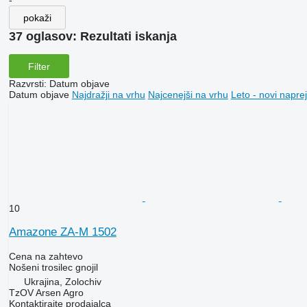
-
pokaži
37 oglasov:
Rezultati iskanja
Filter
Razvrsti
:
Datum objave
Datum objave
Najdražji na vrhu
Najcenejši na vrhu
Leto - novi naprej
10
Amazone ZA-M 1502
Cena na zahtevo
Nošeni trosilec gnojil
Ukrajina, Zolochiv
TzOV Arsen Agro
Kontaktirajte prodajalca