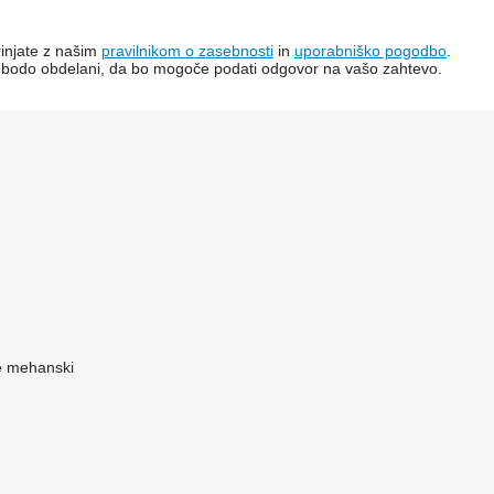
rinjate z našim
pravilnikom o zasebnosti
in
uporabniško pogodbo
.
i bodo obdelani, da bo mogoče podati odgovor na vašo zahtevo.
je mehanski