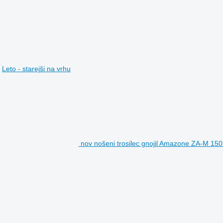
Leto - starejši na vrhu
nov nošeni trosilec gnojil Amazone ZA-M 15