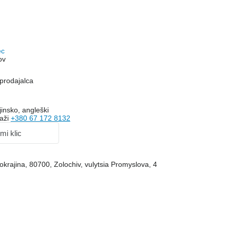
ec
ov
prodajalca
insko, angleški
aži
+380 67 172 8132
 mi klic
okrajina, 80700, Zolochiv, vulytsia Promyslova, 4