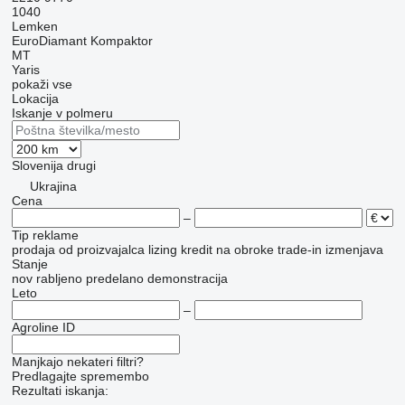
1040
Lemken
EuroDiamant
Kompaktor
MT
Yaris
pokaži vse
Lokacija
Iskanje v polmeru
Slovenija
drugi
Ukrajina
Cena
–
Tip reklame
prodaja
od proizvajalca
lizing
kredit
na obroke
trade-in
izmenjava
Stanje
nov
rabljeno
predelano
demonstracija
Leto
–
Agroline ID
Manjkajo nekateri filtri?
Predlagajte spremembo
Rezultati iskanja: