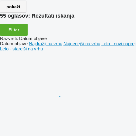
pokaži
55 oglasov:
Rezultati iskanja
Filter
Razvrsti
:
Datum objave
Datum objave
Najdražji na vrhu
Najcenejši na vrhu
Leto - novi naprej
Leto - starejši na vrhu