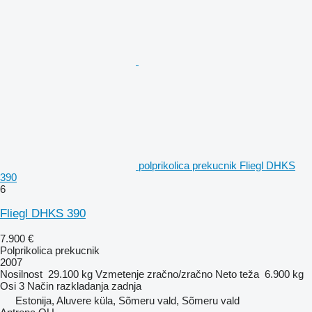
polprikolica prekucnik Fliegl DHKS
390
6
Fliegl DHKS 390
7.900 €
Polprikolica prekucnik
2007
Nosilnost
29.100 kg
Vzmetenje
zračno/zračno
Neto teža
6.900 kg
Osi
3
Način razkladanja
zadnja
Estonija, Aluvere küla, Sõmeru vald, Sõmeru vald