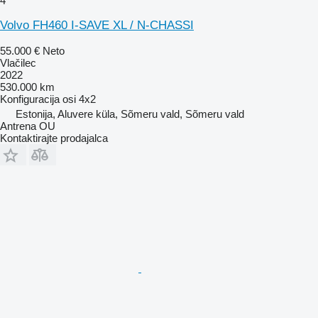
4
Volvo FH460 I-SAVE XL / N-CHASSI
55.000 €
Neto
Vlačilec
2022
530.000 km
Konfiguracija osi
4x2
Estonija, Aluvere küla, Sõmeru vald, Sõmeru vald
Antrena OU
Kontaktirajte prodajalca