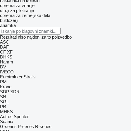
nakladalci na kolesih
oprema za vrtanje
stroji za pilotiranje
oprema za zemeljska dela
buldožerji
Znamka
Rezultati niso najdeni za to poizvedbo
ASC
DAF
CF
XF
DHKS
Hamm
DV
IVECO
Eurotrakker
Stralis
PM
Krone
SDP
SDR
SN
SGL
PR
MHKS
Actros
Sprinter
Scania
G-series
P-series
R-series