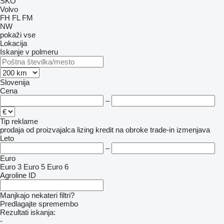
SKO
Volvo
FH
FL
FM
NW
pokaži vse
Lokacija
Iskanje v polmeru
Slovenija
Cena
–
Tip reklame
prodaja
od proizvajalca
lizing
kredit
na obroke
trade-in
izmenjava
Leto
–
Euro
Euro 3
Euro 5
Euro 6
Agroline ID
Manjkajo nekateri filtri?
Predlagajte spremembo
Rezultati iskanja:
-