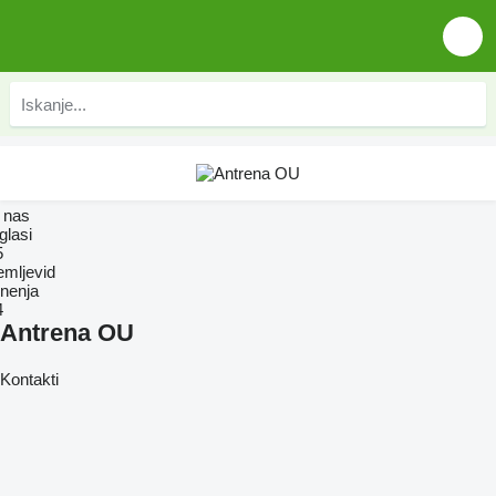
 nas
glasi
5
emljevid
nenja
4
Antrena OU
Kontakti