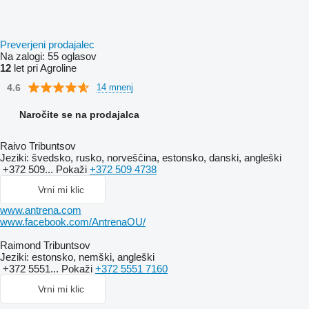
Preverjeni prodajalec
Na zalogi:
55 oglasov
12
let pri Agroline
4.6
14 mnenj
Naročite se na prodajalca
Raivo Tribuntsov
Jeziki:
švedsko, rusko, norveščina, estonsko, danski, angleški
+372 509...
Pokaži
+372 509 4738
Vrni mi klic
www.antrena.com
www.facebook.com/AntrenaOU/
Raimond Tribuntsov
Jeziki:
estonsko, nemški, angleški
+372 5551...
Pokaži
+372 5551 7160
Vrni mi klic