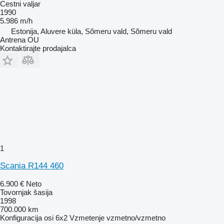
Cestni valjar
1990
5.986 m/h
Estonija, Aluvere küla, Sõmeru vald, Sõmeru vald
Antrena OU
Kontaktirajte prodajalca
1
Scania R144 460
6.900 €
Neto
Tovornjak šasija
1998
700.000 km
Konfiguracija osi
6x2
Vzmetenje
vzmetno/vzmetno