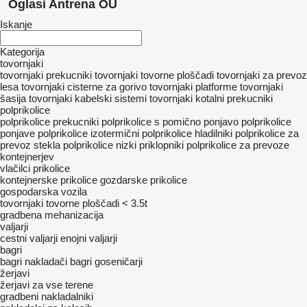
Oglasi Antrena OU
Iskanje
Kategorija
tovornjaki
tovornjaki prekucniki
tovornjaki tovorne ploščadi
tovornjaki za prevoz
lesa
tovornjaki cisterne za gorivo
tovornjaki platforme
tovornjaki
šasija
tovornjaki kabelski sistemi
tovornjaki kotalni prekucniki
polprikolice
polprikolice prekucniki
polprikolice s pomično ponjavo
polprikolice
ponjave
polprikolice izotermični
polprikolice hladilniki
polprikolice za
prevoz stekla
polprikolice nizki priklopniki
polprikolice za prevoze
kontejnerjev
vlačilci
prikolice
kontejnerske prikolice
gozdarske prikolice
gospodarska vozila
tovornjaki tovorne ploščadi < 3.5t
gradbena mehanizacija
valjarji
cestni valjarji
enojni valjarji
bagri
bagri nakladači
bagri goseničarji
žerjavi
žerjavi za vse terene
gradbeni nakladalniki