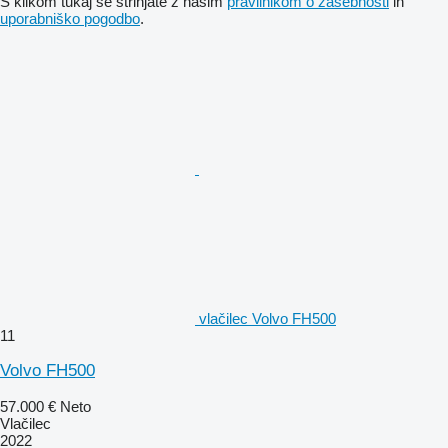
S klikom tukaj se strinjate z našim
pravilnikom o zasebnosti
in
uporabniško pogodbo
.
vlačilec Volvo FH500
11
Volvo FH500
57.000 €
Neto
Vlačilec
2022