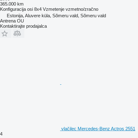
365.000 km
Konfiguracija osi
8x4
Vzmetenje
vzmetno/zračno
Estonija, Aluvere küla, Sõmeru vald, Sõmeru vald
Antrena OU
Kontaktirajte prodajalca
vlačilec Mercedes-Benz Actros 2551
4