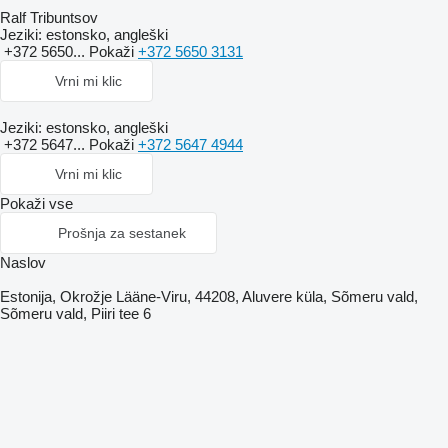
Ralf Tribuntsov
Jeziki:
estonsko, angleški
+372 5650...
Pokaži
+372 5650 3131
Vrni mi klic
Jeziki:
estonsko, angleški
+372 5647...
Pokaži
+372 5647 4944
Vrni mi klic
Pokaži vse
Prošnja za sestanek
Naslov
Estonija, Okrožje Lääne-Viru, 44208, Aluvere küla, Sõmeru vald,
Sõmeru vald, Piiri tee 6