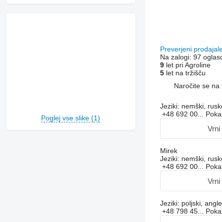
Preverjeni prodajal
Na zalogi:
97 oglas
9
let pri Agroline
5
let na tržišču
Naročite se na 
Jeziki:
nemški, rusk
+48 692 00...
Poka
Poglej vse slike (1)
Vrni
Mirek
Jeziki:
nemški, rusk
+48 692 00...
Poka
Vrni
Jeziki:
poljski, angle
+48 798 45...
Poka