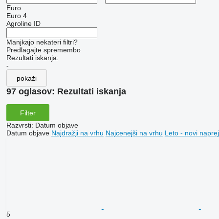
Euro
Euro 4
Agroline ID
Manjkajo nekateri filtri?
Predlagajte spremembo
Rezultati iskanja:
-
pokaži
97 oglasov:
Rezultati iskanja
Filter
Razvrsti
:
Datum objave
Datum objave
Najdražji na vrhu
Najcenejši na vrhu
Leto - novi naprej
5