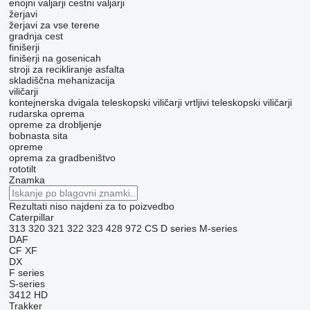
enojni valjarji
cestni valjarji
žerjavi
žerjavi za vse terene
gradnja cest
finišerji
finišerji na gosenicah
stroji za recikliranje asfalta
skladiščna mehanizacija
viličarji
kontejnerska dvigala
teleskopski viličarji
vrtljivi teleskopski viličarji
rudarska oprema
opreme za drobljenje
bobnasta sita
opreme
oprema za gradbeništvo
rototilt
Znamka
Rezultati niso najdeni za to poizvedbo
Caterpillar
313
320
321
322
323
428
972
CS
D series
M-series
DAF
CF
XF
DX
F series
S-series
3412
HD
Trakker