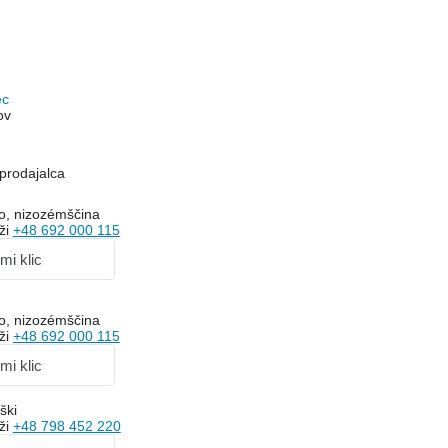
ec
ov
prodajalca
o, nizozémščina
ži
+48 692 000 115
 mi klic
o, nizozémščina
ži
+48 692 000 115
 mi klic
ški
ži
+48 798 452 220