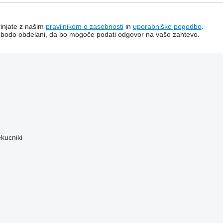
rinjate z našim
pravilnikom o zasebnosti
in
uporabniško pogodbo
.
i bodo obdelani, da bo mogoče podati odgovor na vašo zahtevo.
ekucniki