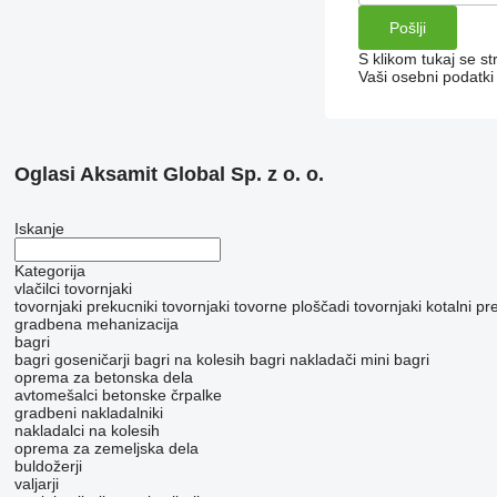
S klikom tukaj se st
Vaši osebni podatk
Oglasi Aksamit Global Sp. z o. o.
Iskanje
Kategorija
vlačilci
tovornjaki
tovornjaki prekucniki
tovornjaki tovorne ploščadi
tovornjaki kotalni pr
gradbena mehanizacija
bagri
bagri goseničarji
bagri na kolesih
bagri nakladači
mini bagri
oprema za betonska dela
avtomešalci
betonske črpalke
gradbeni nakladalniki
nakladalci na kolesih
oprema za zemeljska dela
buldožerji
valjarji