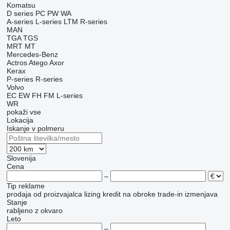
Komatsu
D series
PC
PW
WA
A-series
L-series
LTM
R-series
MAN
TGA
TGS
MRT
MT
Mercedes-Benz
Actros
Atego
Axor
Kerax
P-series
R-series
Volvo
EC
EW
FH
FM
L-series
WR
pokaži vse
Lokacija
Iskanje v polmeru
Slovenija
Cena
–
Tip reklame
prodaja
od proizvajalca
lizing
kredit
na obroke
trade-in
izmenjava
Stanje
rabljeno
z okvaro
Leto
–