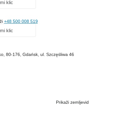
 mi klic
ži
+48 500 008 519
 mi klic
o, 80-176, Gdańsk, ul. Szczęśliwa 46
Prikaži zemljevid