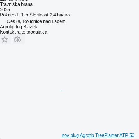
Travniška brana
2025
Pokritost
3 m
Storilnost
2,4 ha/uro
Češka, Roudnice nad Labem
Agrotip-Ing.Blažek
Kontaktirajte prodajalca
nov plug Agrotip TreePlanter ATP 50