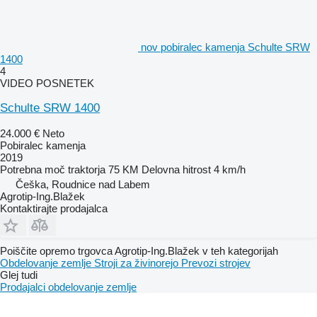
nov pobiralec kamenja Schulte SRW
1400
4
VIDEO POSNETEK
Schulte SRW 1400
24.000 €
Neto
Pobiralec kamenja
2019
Potrebna moč traktorja
75 KM
Delovna hitrost
4 km/h
Češka, Roudnice nad Labem
Agrotip-Ing.Blažek
Kontaktirajte prodajalca
Poiščite opremo trgovca Agrotip-Ing.Blažek v teh kategorijah
Obdelovanje zemlje
Stroji za živinorejo
Prevozi strojev
Glej tudi
Prodajalci obdelovanje zemlje