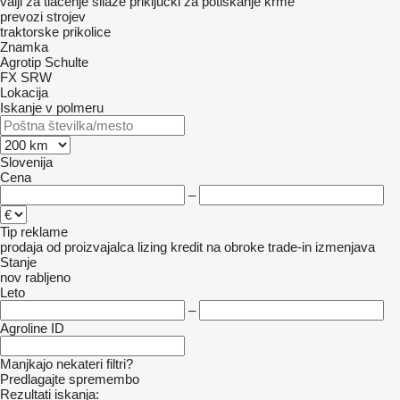
valji za tlačenje silaže
priključki za potiskanje krme
prevozi strojev
traktorske prikolice
Znamka
Agrotip
Schulte
FX
SRW
Lokacija
Iskanje v polmeru
Slovenija
Cena
–
Tip reklame
prodaja
od proizvajalca
lizing
kredit
na obroke
trade-in
izmenjava
Stanje
nov
rabljeno
Leto
–
Agroline ID
Manjkajo nekateri filtri?
Predlagajte spremembo
Rezultati iskanja: