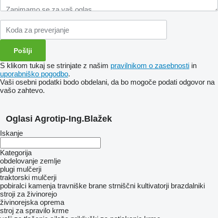
S klikom tukaj se strinjate z našim
pravilnikom o zasebnosti
in
uporabniško pogodbo
.
Vaši osebni podatki bodo obdelani, da bo mogoče podati odgovor na
vašo zahtevo.
Oglasi Agrotip-Ing.Blažek
Iskanje
Kategorija
obdelovanje zemlje
plugi
mulčerji
traktorski mulčerji
pobiralci kamenja
travniške brane
strniščni kultivatorji
brazdalniki
stroji za živinorejo
živinorejska oprema
stroj za spravilo krme