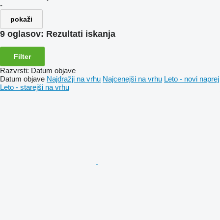
-
pokaži
9 oglasov:
Rezultati iskanja
Filter
Razvrsti
:
Datum objave
Datum objave
Najdražji na vrhu
Najcenejši na vrhu
Leto - novi naprej
Leto - starejši na vrhu