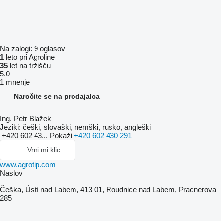
Na zalogi:
9 oglasov
1
leto pri Agroline
35
let na tržišču
5.0
1 mnenje
Naročite se na prodajalca
Ing. Petr Blažek
Jeziki:
češki, slovaški, nemški, rusko, angleški
+420 602 43...
Pokaži
+420 602 430 291
Vrni mi klic
www.agrotip.com
Naslov
Češka, Ústí nad Labem, 413 01, Roudnice nad Labem, Pracnerova
285