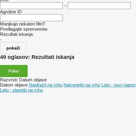
–
Agroline ID
Manjkajo nekateri filtri?
Predlagajte spremembo
Rezultati iskanja:
-
pokaži
49 oglasov:
Rezultati iskanja
Filter
Razvrsti
:
Datum objave
Datum objave
Najdražji na vrhu
Najcenejši na vrhu
Leto - novi naprej
Leto - starejši na vrhu