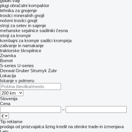
gladki valji
plugi obračalni
kompaktor
tehnika za gnojenje
trosilci mineralnih gnojil
nošeni trosilci gnojil
stroji za setev in sajenje
mehanske sejalnice
sadilniki česna
stroji za krompir
kombajni za krompir
sadilci krompirja
zalivanje in namakanje
traktorske škropilnice
Znamka
Bomet
S-series
U-series
Dexwal
Gruber
Strumyk
Zubr
Lokacija
Iskanje v polmeru
Slovenija
Cena
–
Tip reklame
prodaja
od proizvajalca
lizing
kredit
na obroke
trade-in
izmenjava
Leto