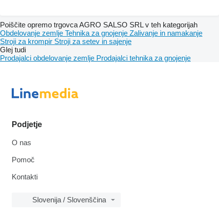
Poiščite opremo trgovca AGRO SALSO SRL v teh kategorijah
Obdelovanje zemlje
Tehnika za gnojenje
Zalivanje in namakanje
Stroji za krompir
Stroji za setev in sajenje
Glej tudi
Prodajalci obdelovanje zemlje
Prodajalci tehnika za gnojenje
Podjetje
O nas
Pomoč
Kontakti
Slovenija / Slovenščina