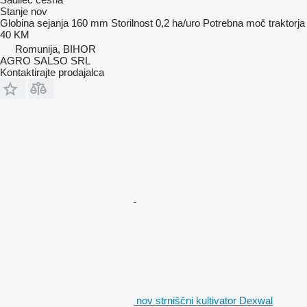
Stanje
nov
Globina sejanja
160 mm
Storilnost
0,2 ha/uro
Potrebna moč traktorja
40 KM
Romunija, BIHOR
AGRO SALSO SRL
Kontaktirajte prodajalca
nov strniščni kultivator Dexwal