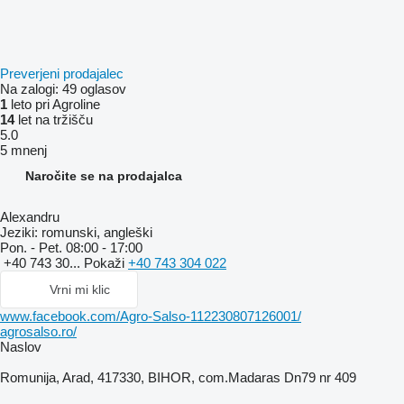
Preverjeni prodajalec
Na zalogi:
49 oglasov
1
leto pri Agroline
14
let na tržišču
5.0
5 mnenj
Naročite se na prodajalca
Alexandru
Jeziki:
romunski, angleški
Pon. - Pet.
08:00 - 17:00
+40 743 30...
Pokaži
+40 743 304 022
Vrni mi klic
www.facebook.com/Agro-Salso-112230807126001/
agrosalso.ro/
Naslov
Romunija, Arad, 417330, BIHOR, com.Madaras Dn79 nr 409