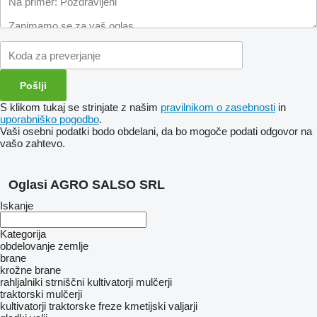
S klikom tukaj se strinjate z našim
pravilnikom o zasebnosti
in
uporabniško pogodbo
.
Vaši osebni podatki bodo obdelani, da bo mogoče podati odgovor na
vašo zahtevo.
Oglasi AGRO SALSO SRL
Iskanje
Kategorija
obdelovanje zemlje
brane
krožne brane
rahljalniki
strniščni kultivatorji
mulčerji
traktorski mulčerji
kultivatorji
traktorske freze
kmetijski valjarji