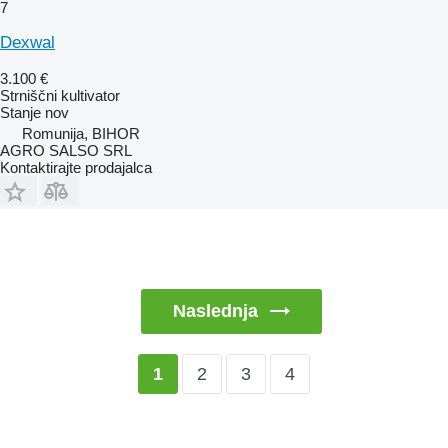
7
Dexwal
3.100 €
Strniščni kultivator
Stanje
nov
Romunija, BIHOR
AGRO SALSO SRL
Kontaktirajte prodajalca
Naslednja
2
3
4
1