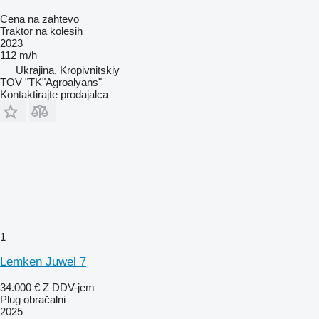
Cena na zahtevo
Traktor na kolesih
2023
112 m/h
Ukrajina, Kropivnitskiy
TOV "TK"Agroalyans"
Kontaktirajte prodajalca
1
Lemken Juwel 7
34.000 €
Z DDV-jem
Plug obračalni
2025