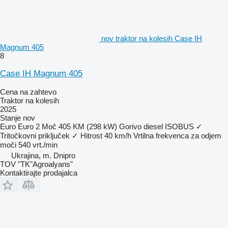
nov traktor na kolesih Case IH
Magnum 405
8
Case IH Magnum 405
Cena na zahtevo
Traktor na kolesih
2025
Stanje
nov
Euro
Euro 2
Moč
405 KM (298 kW)
Gorivo
diesel
ISOBUS
✓
Tritočkovni priključek
✓
Hitrost
40 km/h
Vrtilna frekvenca za odjem
moči
540 vrt./min
Ukrajina, m. Dnipro
TOV "TK"Agroalyans"
Kontaktirajte prodajalca