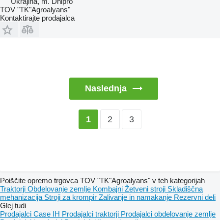
Ukrajina, m. Dnipro
TOV "TK"Agroalyans"
Kontaktirajte prodajalca
Naslednja
2
3
1
Poiščite opremo trgovca TOV "TK"Agroalyans" v teh kategorijah
Traktorji
Obdelovanje zemlje
Kombajni
Žetveni stroji
Skladiščna
mehanizacija
Stroji za krompir
Zalivanje in namakanje
Rezervni deli
Glej tudi
Prodajalci Case IH
Prodajalci traktorji
Prodajalci obdelovanje zemlje