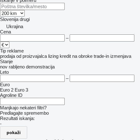
Iskanje v polmeru
Slovenija
drugi
Ukrajina
Cena
–
Tip reklame
prodaja
od proizvajalca
lizing
kredit
na obroke
trade-in
izmenjava
Stanje
nov
rabljeno
demonstracija
Leto
–
Euro
Euro 2
Euro 3
Agroline ID
Manjkajo nekateri filtri?
Predlagajte spremembo
Rezultati iskanja:
-
pokaži