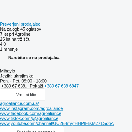
Preverjeni prodajalec
Na zalogi:
45 oglasov
7
let pri Agroline
25
let na tržišču
4.0
1 mnenje
Naročite se na prodajalca
Mihaylo
Jeziki:
ukrajinsko
Pon. - Pet.
09:00 - 18:00
+380 67 639...
Pokaži
+380 67 639 6947
Vrni mi klic
agroaliance.com.ua/
www.instagram.com/agroaliance
www.facebook.com/agroaliance
www.tiktok.com/@agroaliance
www.youtube.com/channel/UC2E4myfHHPIFlisMZzLSdqA