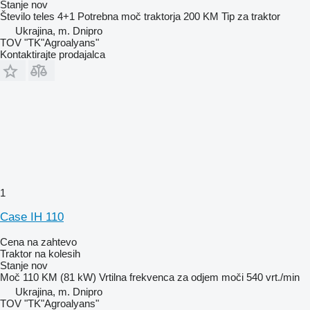
Stanje
nov
Število teles
4+1
Potrebna moč traktorja
200 KM
Tip
za traktor
Ukrajina, m. Dnipro
TOV "TK"Agroalyans"
Kontaktirajte prodajalca
1
Case IH 110
Cena na zahtevo
Traktor na kolesih
Stanje
nov
Moč
110 KM (81 kW)
Vrtilna frekvenca za odjem moči
540 vrt./min
Ukrajina, m. Dnipro
TOV "TK"Agroalyans"