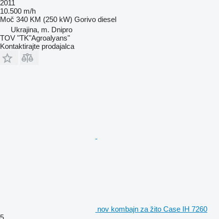
2011
10.500 m/h
Moč
340 KM (250 kW)
Gorivo
diesel
Ukrajina, m. Dnipro
TOV "TK"Agroalyans"
Kontaktirajte prodajalca
nov kombajn za žito Case IH 7260
5