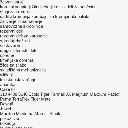
žetveni stroji
koruzni adapterji
žitni hederji
kosilni deli za sončnice
stroji za krompir
sadilci krompirja
kombajni za krompir
okopalniki
zalivanje in namakanje
samovozne škropilnice
rezervni deli
rezervni deli za karoserije
sprednji dvižniki
sestavni deli
drugi sistemski deli
opreme
kmetijska oprema
žlice za silažo
skladiščna mehanizacija
viličarji
teleskopski viličarji
Znamka
Case IH
310
4408
5140
Ecolo Tiger
Farmall
JX
Magnum
Maxxum
Patriot
Puma
TerraFlex
Tiger Mate
Dewulf
Juwel
Manitou
Miedema
Moresil
Struik
pokaži vse
Lokacija