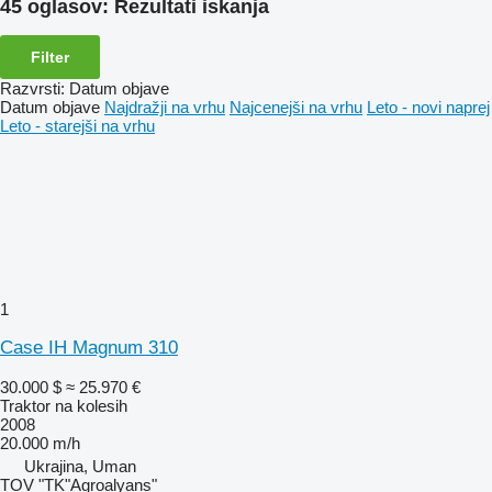
45 oglasov:
Rezultati iskanja
Filter
Razvrsti
:
Datum objave
Datum objave
Najdražji na vrhu
Najcenejši na vrhu
Leto - novi naprej
Leto - starejši na vrhu
1
Case IH Magnum 310
30.000 $
≈ 25.970 €
Traktor na kolesih
2008
20.000 m/h
Ukrajina, Uman
TOV "TK"Agroalyans"