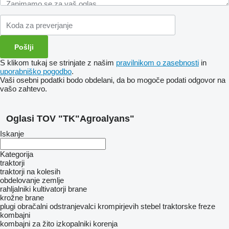
S klikom tukaj se strinjate z našim
pravilnikom o zasebnosti
in
uporabniško pogodbo
.
Vaši osebni podatki bodo obdelani, da bo mogoče podati odgovor na
vašo zahtevo.
Oglasi TOV "TK"Agroalyans"
Iskanje
Kategorija
traktorji
traktorji na kolesih
obdelovanje zemlje
rahljalniki
kultivatorji
brane
krožne brane
plugi obračalni
odstranjevalci krompirjevih stebel
traktorske freze
kombajni
kombajni za žito
izkopalniki korenja