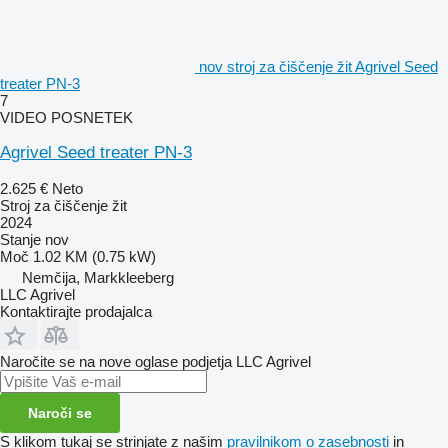
nov stroj za čiščenje žit Agrivel Seed
treater PN-3
7
VIDEO POSNETEK
Agrivel Seed treater PN-3
2.625 €
Neto
Stroj za čiščenje žit
2024
Stanje
nov
Moč
1.02 KM (0.75 kW)
Nemčija, Markkleeberg
LLC Agrivel
Kontaktirajte prodajalca
Naročite se na nove oglase podjetja LLC Agrivel
Naroči se
S klikom tukaj se strinjate z našim
pravilnikom o zasebnosti
in