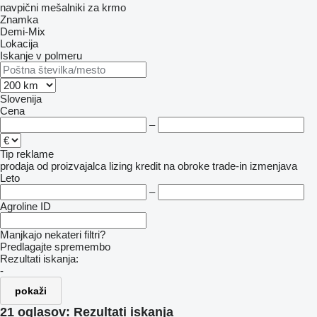
navpični mešalniki za krmo
Znamka
Demi-Mix
Lokacija
Iskanje v polmeru
Slovenija
Cena
–
Tip reklame
prodaja
od proizvajalca
lizing
kredit
na obroke
trade-in
izmenjava
Leto
–
Agroline ID
Manjkajo nekateri filtri?
Predlagajte spremembo
Rezultati iskanja:
-
pokaži
21 oglasov:
Rezultati iskanja