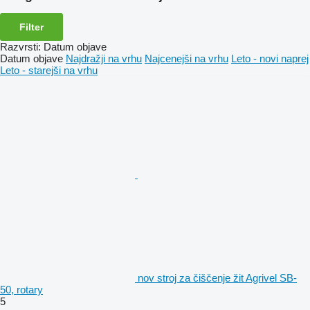
Filter
Razvrsti
:
Datum objave
Datum objave
Najdražji na vrhu
Najcenejši na vrhu
Leto - novi naprej
Leto - starejši na vrhu
nov stroj za čiščenje žit Agrivel SB-
50, rotary
5