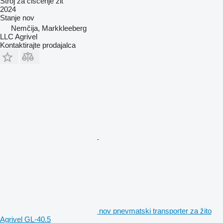
Stroj za čiščenje žit
2024
Stanje
nov
Nemčija, Markkleeberg
LLC Agrivel
Kontaktirajte prodajalca
nov pnevmatski transporter za žito
Agrivel GL-40.5