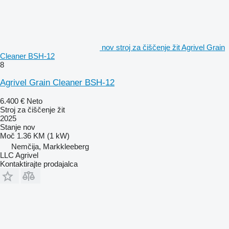
nov stroj za čiščenje žit Agrivel Grain
Cleaner BSH-12
8
Agrivel Grain Cleaner BSH-12
6.400 €
Neto
Stroj za čiščenje žit
2025
Stanje
nov
Moč
1.36 KM (1 kW)
Nemčija, Markkleeberg
LLC Agrivel
Kontaktirajte prodajalca