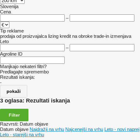
Slovenija
Cena
–
Tip reklame
prodaja
od proizvajalca
lizing
kredit
na obroke
trade-in
izmenjava
Leto
–
Agroline ID
Manjkajo nekateri filtri?
Predlagajte spremembo
Rezultati iskanja:
-
pokaži
3 oglasa:
Rezultati iskanja
Filter
Razvrsti
:
Datum objave
Datum objave
Najdražji na vrhu
Najcenejši na vrhu
Leto - novi naprej
Leto - starejši na vrhu