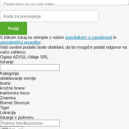
S klikom tukaj se strinjate z našim
pravilnikom o zasebnosti
in
uporabniško pogodbo
.
Vaši osebni podatki bodo obdelani, da bo mogoče podati odgovor na
vašo zahtevo.
Oglasi ADISIL Utilaje SRL
Iskanje
Kategorija
obdelovanje zemlje
brane
krožne brane
traktorske freze
Znamka
Bomet
Strumyk
Tiger
Lokacija
Iskanje v polmeru