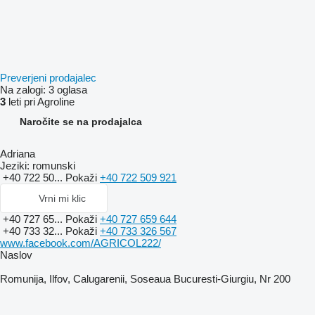
Preverjeni prodajalec
Na zalogi:
3 oglasa
3
leti pri Agroline
Naročite se na prodajalca
Adriana
Jeziki:
romunski
+40 722 50...
Pokaži
+40 722 509 921
Vrni mi klic
+40 727 65...
Pokaži
+40 727 659 644
+40 733 32...
Pokaži
+40 733 326 567
www.facebook.com/AGRICOL222/
Naslov
Romunija, Ilfov, Calugarenii, Soseaua Bucuresti-Giurgiu, Nr 200