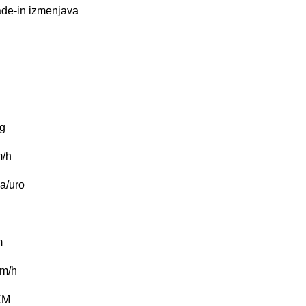
ade-in
izmenjava
g
/h
a/uro
m
m/h
KM