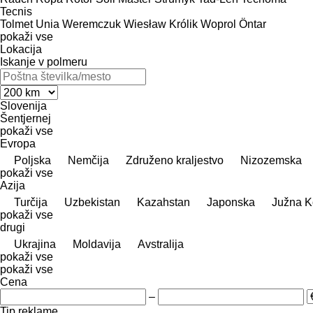
Tecnis
Tolmet
Unia
Weremczuk
Wiesław Królik
Woprol
Öntar
pokaži vse
Lokacija
Iskanje v polmeru
Slovenija
Šentjernej
pokaži vse
Evropa
Poljska
Nemčija
Združeno kraljestvo
Nizozemska
pokaži vse
Azija
Turčija
Uzbekistan
Kazahstan
Japonska
Južna K
pokaži vse
drugi
Ukrajina
Moldavija
Avstralija
pokaži vse
pokaži vse
Cena
–
Tip reklame