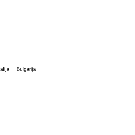
talija
Bulgarija