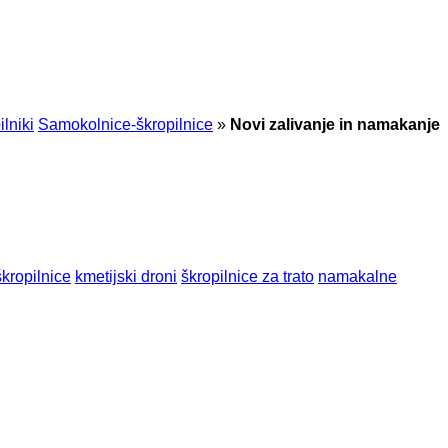
lniki
Samokolnice-škropilnice
»
Novi zalivanje in namakanje
kropilnice
kmetijski droni
škropilnice za trato
namakalne