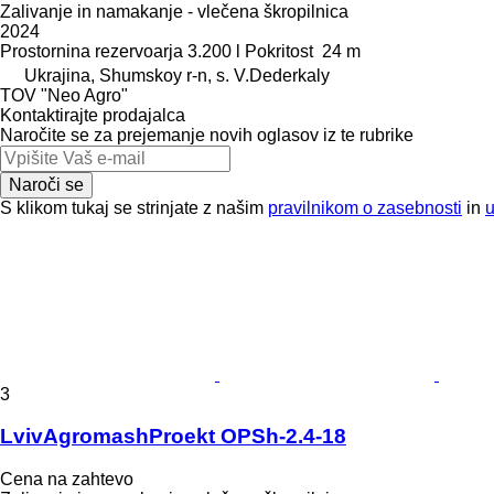
Zalivanje in namakanje - vlečena škropilnica
2024
Prostornina rezervoarja
3.200 l
Pokritost
24 m
Ukrajina, Shumskoy r-n, s. V.Dederkaly
TOV "Neo Agro"
Kontaktirajte prodajalca
Naročite se za prejemanje novih oglasov iz te rubrike
Naroči se
S klikom tukaj se strinjate z našim
pravilnikom o zasebnosti
in
3
LvivAgromashProekt OPSh-2.4-18
Cena na zahtevo