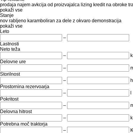
prodaja
najem
avkcija
od proizvajalca
lizing
kredit
na obroke
tr
pokaži vse
Stanje
nov
rabljeno
karamboliran
za dele
z okvaro
demonstracija
pokaži vse
Leto
–
Lastnosti
Neto teža
–
k
Delovne ure
–
m
Storilnost
–
h
Prostornina rezervoarja
–
l
Pokritost
–
Delovna hitrost
–
k
Potrebna moč traktorja
–