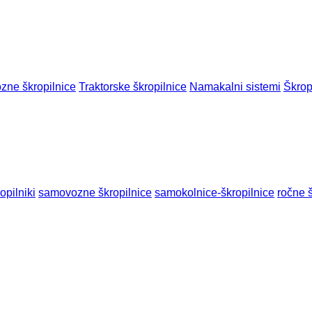
ne škropilnice
Traktorske škropilnice
Namakalni sistemi
Škropi
opilniki
samovozne škropilnice
samokolnice-škropilnice
ročne š