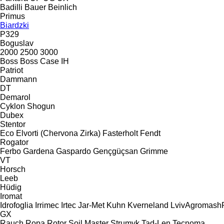
Badilli
Bauer
Beinlich
Primus
Biardzki
P329
Boguslav
2000
2500
3000
Boss
Boss
Case IH
Patriot
Dammann
DT
Demarol
Cyklon
Shogun
Dubex
Stentor
Eco
Elvorti (Chervona Zirka)
Fasterholt
Fendt
Rogator
Ferbo
Gardena
Gaspardo
Gençgüçsan
Grimme
VT
Horsch
Leeb
Hüdig
Iromat
Idrofoglia
Irrimec
Irtec
Jar-Met
Kuhn
Kverneland
LvivAgromashP
GX
Rauch
Ropa
Rotor
Soil Master
Strumyk
Tad-Len
Tecnoma