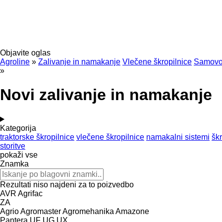
Objavite oglas
Agroline
»
Zalivanje in namakanje
Vlečene škropilnice
Samovoz
»
Novi zalivanje in namakanje
Kategorija
traktorske škropilnice
vlečene škropilnice
namakalni sistemi
škr
storitve
pokaži vse
Znamka
Rezultati niso najdeni za to poizvedbo
AVR
Agrifac
ZA
Agrio
Agromaster
Agromehanika
Amazone
Pantera
UF
UG
UX