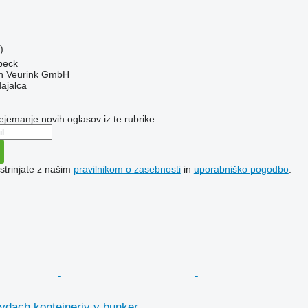
)
rbeck
 Veurink GmbH
dajalca
ejemanje novih oglasov iz te rubrike
 strinjate z našim
pravilnikom o zasebnosti
in
uporabniško pogodbo
.
dach konteineriv v bunker