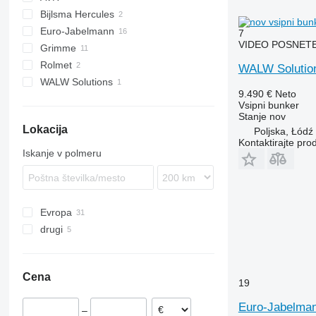
Bijlsma Hercules
Euro-Jabelmann
7
VIDEO POSNET
Grimme
Rolmet
RH
WALW Solutio
WALW Solutions
9.490 €
Neto
Vsipni bunker
Stanje
nov
Lokacija
Poljska, Łódź
Kontaktirajte pro
Iskanje v polmeru
Evropa
drugi
Nemčija
Poljska
Ukrajina
Nizozemska
Cena
Francija
19
Euro-Jabelman
–