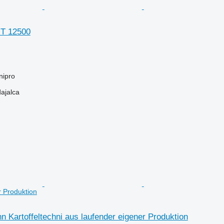
HT 12500
nipro
dajalca
r Produktion
 Kartoffeltechni aus laufender eigener Produktion