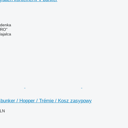
odenka
GRO"
dajalca
sbunker / Hopper / Trémie / Kosz zasypowy
PLN