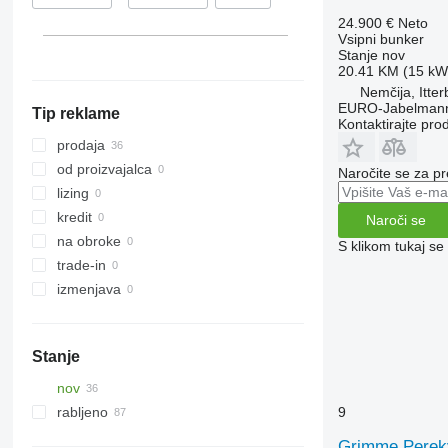
24.900 €
Neto
Vsipni bunker
Stanje
nov
20.41 KM (15 kW
Nemčija, Itte
EURO-Jabelmann
Tip reklame
Kontaktirajte pro
prodaja
od proizvajalca
Naročite se za pr
lizing
kredit
Naroči se
na obroke
S klikom tukaj se
trade-in
izmenjava
Stanje
nov
9
rabljeno
Grimme Pereky