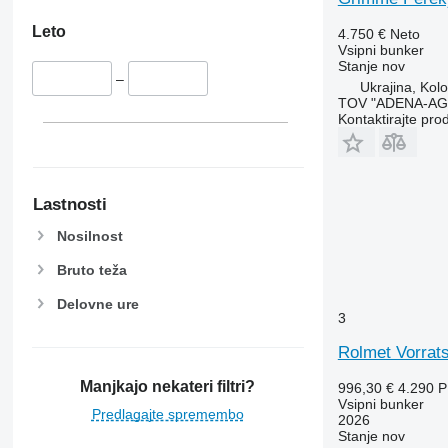
Leto
4.750 €
Neto
Vsipni bunker
Stanje
nov
–
Ukrajina, Kol
TOV "ADENA-A
Kontaktirajte pro
Lastnosti
Nosilnost
Bruto teža
Delovne ure
3
Rolmet Vorrat
Manjkajo nekateri filtri?
996,30 €
4.290 
Vsipni bunker
Predlagajte spremembo
2026
Stanje
nov