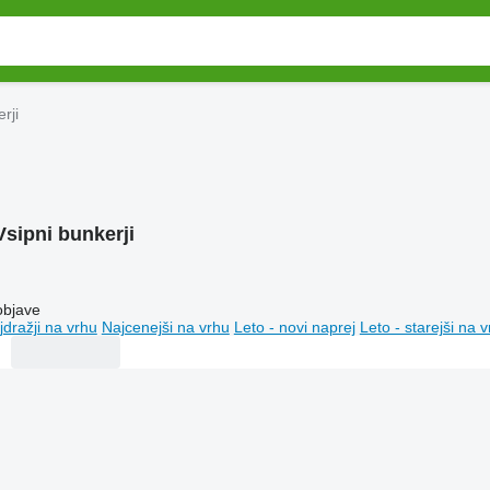
rji
Vsipni bunkerji
objave
jdražji na vrhu
Najcenejši na vrhu
Leto - novi naprej
Leto - starejši na 