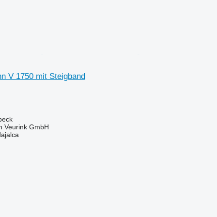
n V 1750 mit Steigband
rbeck
 Veurink GmbH
dajalca