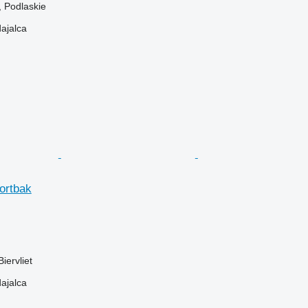
, Podlaskie
dajalca
ortbak
iervliet
dajalca