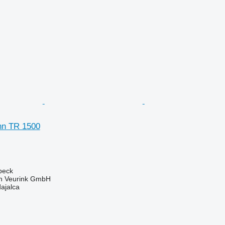
nn TR 1500
rbeck
 Veurink GmbH
dajalca