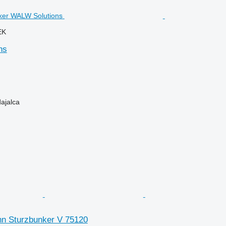
EK
ns
dajalca
n Sturzbunker V 75120