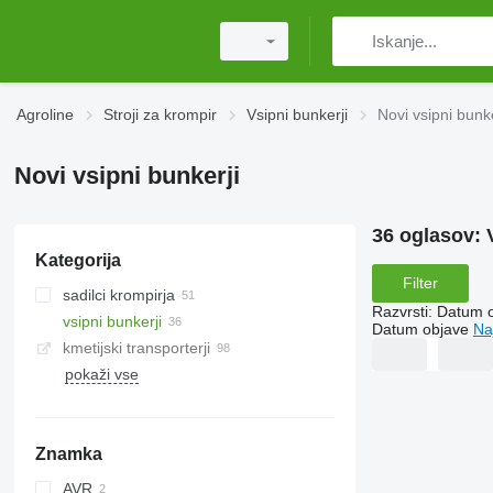
Agroline
Stroji za krompir
Vsipni bunkerji
Novi vsipni bunke
Novi vsipni bunkerji
36 oglasov:
Kategorija
Filter
sadilci krompirja
Razvrsti
:
Datum 
vsipni bunkerji
Datum objave
Na
kmetijski transporterji
pokaži vse
Znamka
AVR