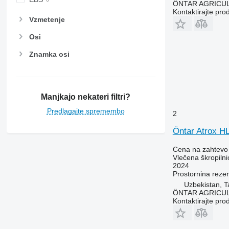
ÖNTAR AGRICU
Kontaktirajte pro
Vzmetenje
Osi
Znamka osi
Manjkajo nekateri filtri?
Predlagajte spremembo
2
Öntar Atrox H
Cena na zahtevo
Vlečena škropilni
2024
Prostornina rezer
Uzbekistan, T
ÖNTAR AGRICU
Kontaktirajte pro