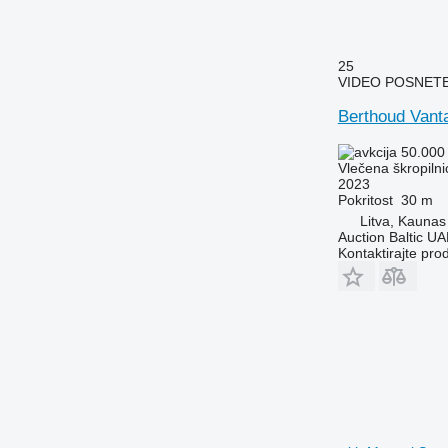
25
VIDEO POSNET
Berthoud Vant
50.000
Vlečena škropilni
2023
Pokritost
30 m
Litva, Kaunas
Auction Baltic U
Kontaktirajte pro