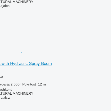
LTURAL MACHINERY
dajalca
L with Hydraulic Spray Boom
ca
voarja
2.000 l
Pokritost
12 m
ashkent
LTURAL MACHINERY
dajalca