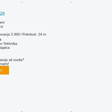
324
jem
ca
voarja
3.300 l
Pokritost
24 m
k
o-Tekhnika
dajalca
cijo ali vozila?
 nami!
as