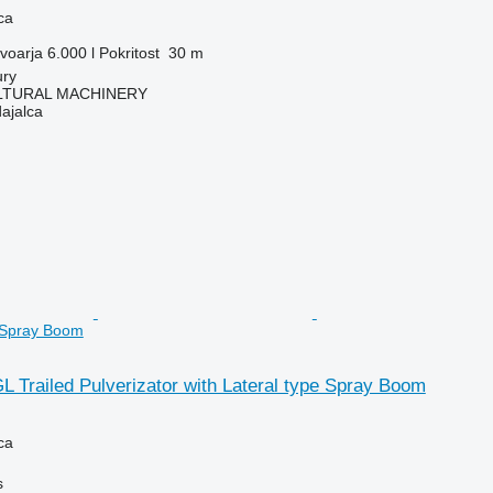
ca
voarja
6.000 l
Pokritost
30 m
ury
LTURAL MACHINERY
dajalca
e Spray Boom
L Trailed Pulverizator with Lateral type Spray Boom
ca
s