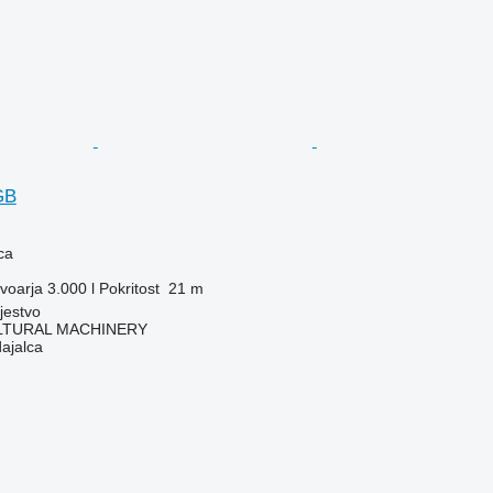
GB
ca
voarja
3.000 l
Pokritost
21 m
jestvo
LTURAL MACHINERY
dajalca