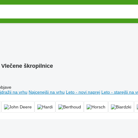
:
Vlečene škropilnice
objave
jdražji na vrhu
Najcenejši na vrhu
Leto - novi naprej
Leto - starejši na 