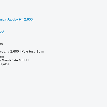
00
ca
voarja
2.600 l
Pokritost
18 m
sum
nik Westküste GmbH
dajalca