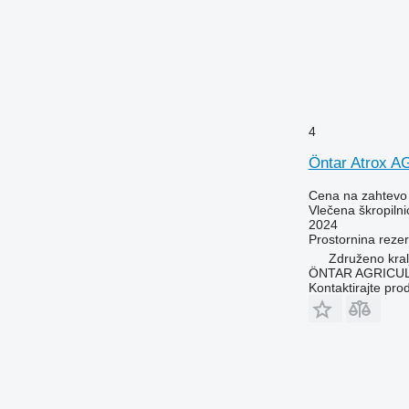
4
Öntar Atrox A
Cena na zahtevo
Vlečena škropilni
2024
Prostornina rezer
Združeno kral
ÖNTAR AGRICU
Kontaktirajte pro