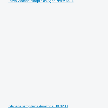
nova vlečena škropilnica Agrio NAPA 3324
vlečena škropilnica Amazone UX 3200