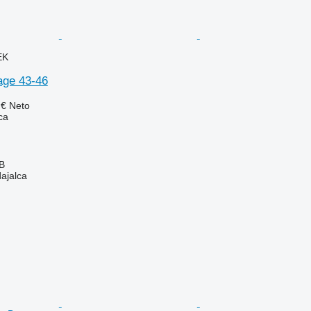
EK
age 43-46
 €
Neto
ca
AB
dajalca