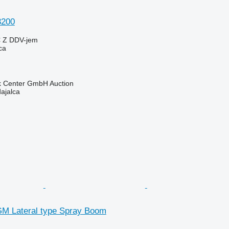
3200
€
Z DDV-jem
ca
 Center GmbH Auction
dajalca
GM Lateral type Spray Boom