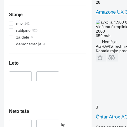
28
Amazone UX 
Stanje
4.900 
nov
Vlečena škropilni
rabljeno
2008
659 m/h
za dele
Nemčija
demonstracija
AGRAVIS Technik
Kontaktirajte pro
Leto
–
3
Neto teža
Öntar Atrox A
–
kg
Cena na zahtevo