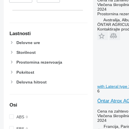
Vlečena škropilni
2024
Prostornina rezer
Avstralija, Alb
ÖNTAR AGRICU
Kontaktirajte pro
Lastnosti
Delovne ure
Storilnost
Prostornina rezervoarja
Pokritost
Delovna hitrost
with Lateral typ
6
Öntar Atrox AG
Osi
Cena na zahtevo
Vlečena škropilni
ABS
2024
Francija, Pari
EBS