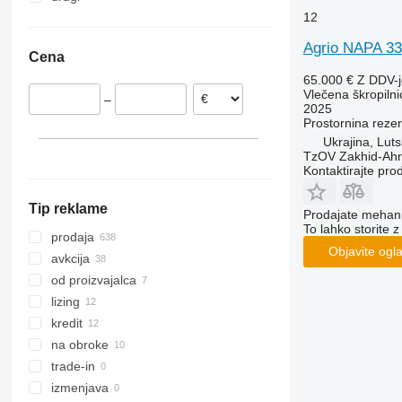
12
Romunija
Uzbekistan
Ukrajina
Litva
Moldavija
Agrio NAPA 3
Cena
Madžarska
Avstralija
65.000 €
Z DDV-
Nizozemska
Vlečena škropilni
–
Danska
2025
Prostornina rezer
Estonija
Ukrajina, Luts
pokaži vse
TzOV Zakhid-Ahr
Kontaktirajte pro
Tip reklame
Prodajate mehania
To lahko storite z
prodaja
Objavite ogl
avkcija
od proizvajalca
lizing
kredit
na obroke
trade-in
izmenjava