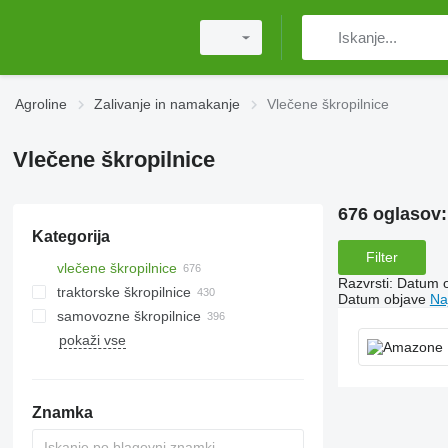
Agroline
Zalivanje in namakanje
Vlečene škropilnice
Vlečene škropilnice
676 oglasov
Kategorija
Filter
vlečene škropilnice
Razvrsti
:
Datum 
traktorske škropilnice
Datum objave
Na
samovozne škropilnice
pokaži vse
Znamka