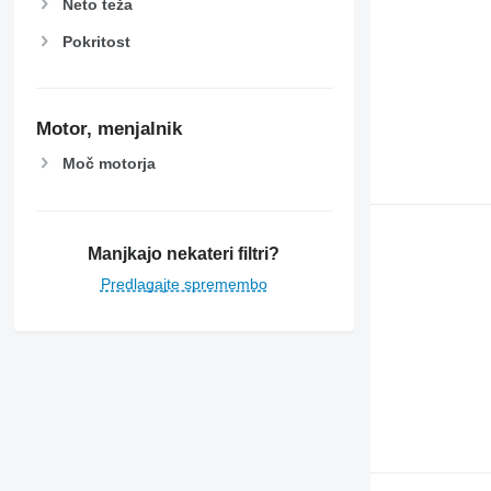
Neto teža
Pokritost
Motor, menjalnik
Moč motorja
Manjkajo nekateri filtri?
Predlagajte spremembo