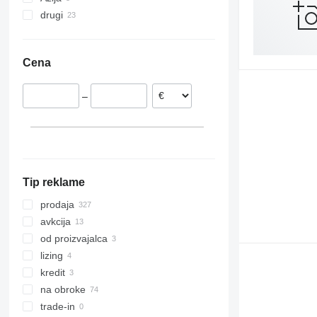
drugi
Poljska
Turčija
Nizozemska
Združeni arabski emirati
Ukrajina
Združeno kraljestvo
Argentina
Cena
Romunija
Madžarska
–
Avstrija
Italija
pokaži vse
Tip reklame
prodaja
avkcija
od proizvajalca
lizing
kredit
na obroke
trade-in