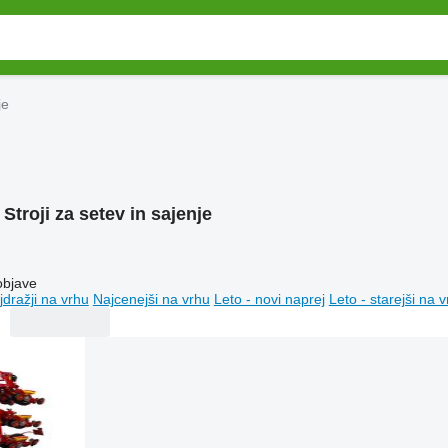
je
:
Stroji za setev in sajenje
objave
jdražji na vrhu
Najcenejši na vrhu
Leto - novi naprej
Leto - starejši na 