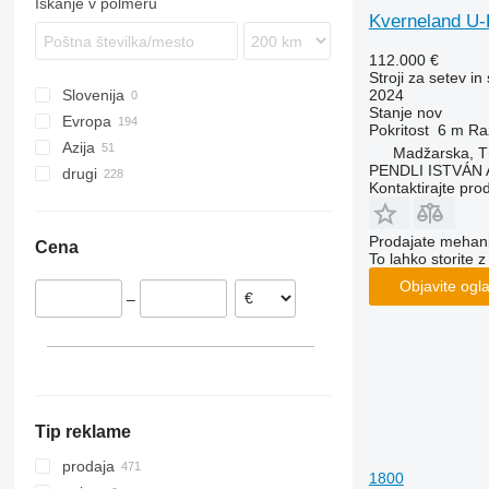
Iskanje v polmeru
Kverneland U-D
112.000 €
Stroji za setev in
2024
Slovenija
Stanje
nov
Evropa
Pokritost
6 m
Ra
Azija
Poljska
Madžarska, T
PENDLI ISTVÁN 
drugi
Nemčija
Uzbekistan
Kontaktirajte pro
Nizozemska
Turčija
Ukrajina
Romunija
Peru
Prodajate mehania
Cena
Madžarska
Kolumbija
To lahko storite z
Avstrija
Objavite ogl
–
Finska
Litva
pokaži vse
Tip reklame
prodaja
1800