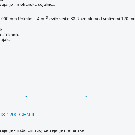
n sajenje - mehanska sejalnica
.000 mm
Pokritost
4 m
Število vrstic
33
Razmak med vrsticami
120 m
k
o-Tekhnika
dajalca
X 1200 GEN II
n sajenje - natančni stroj za sejanje mehanske