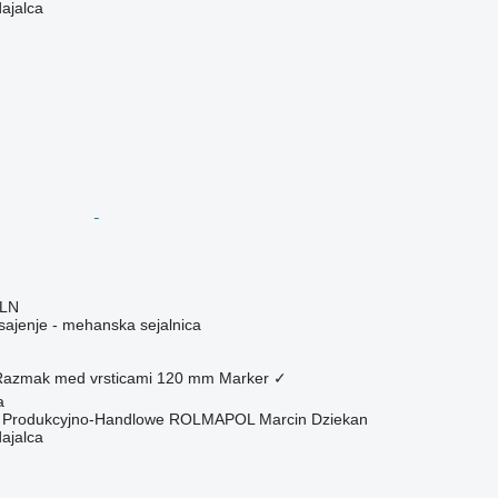
dajalca
PLN
n sajenje - mehanska sejalnica
azmak med vrsticami
120 mm
Marker
✓
a
o Produkcyjno-Handlowe ROLMAPOL Marcin Dziekan
dajalca