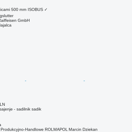
icami
500 mm
ISOBUS
✓
gslutter
Raiffeisen GmbH
dajalca
PLN
 sajenje - sadilnik sadik
a
o Produkcyjno-Handlowe ROLMAPOL Marcin Dziekan