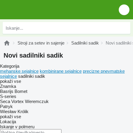
Stroji za setev in sajenje
Sadilniki sadik
Novi sadilniki
Novi sadilniki sadik
Kategorija
mehanske sejalnice
kombinirane sejalnice
precizne pnevmatske
sejalnice
sadilniki sadik
pokaži vse
Znamka
Basrijs
Bomet
S-series
Seca
Vortex
Weremczuk
Patryk
Wiesław Królik
pokaži vse
Lokacija
Iskanje v polmeru