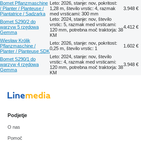
Bomet Pflanzmaschine
Leto: 2026, stanje: nov, pokritost:
/ Planter / Planteuse /
1,28 m, število vrstic: 4, razmak
3.948 €
Piantatrice / Sadzarka
med vrsticami: 300 mm
Leto: 2024, stanje: nov, število
Bomet S290/2 do
vrstic: 5, razmak med vrsticami:
warzyw 5 rzędowa
4.412 €
120 mm, potrebna moč traktorja: 38
Gemma
KM
Wiesław Królik
Leto: 2026, stanje: nov, pokritost:
Pflanzmaschine /
1.602 €
0,25 m, število vrstic: 1
Planter / Planteuse SDK
Leto: 2024, stanje: nov, število
Bomet S290/1 do
vrstic: 4, razmak med vrsticami:
warzyw 4 rzędowa
3.948 €
120 mm, potrebna moč traktorja: 38
Gemma
KM
Podjetje
O nas
Pomoč