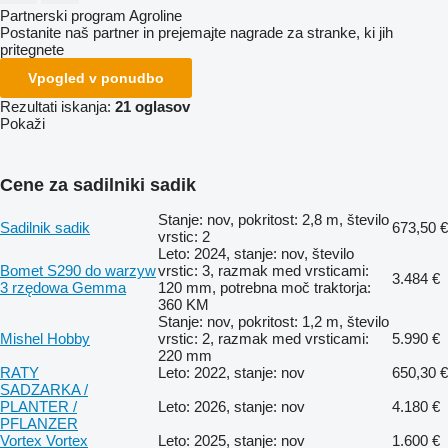
Partnerski program Agroline
Postanite naš partner in prejemajte nagrade za stranke, ki jih
pritegnete
Vpogled v ponudbo
Rezultati iskanja:
21 oglasov
Pokaži
Cene za sadilniki sadik
Stanje: nov, pokritost: 2,8 m, število
Sadilnik sadik
673,50 €
vrstic: 2
Leto: 2024, stanje: nov, število
Bomet S290 do warzyw
vrstic: 3, razmak med vrsticami:
3.484 €
3 rzędowa Gemma
120 mm, potrebna moč traktorja:
360 KM
Stanje: nov, pokritost: 1,2 m, število
Mishel Hobby
vrstic: 2, razmak med vrsticami:
5.990 €
220 mm
RATY
Leto: 2022, stanje: nov
650,30 €
SADZARKA /
PLANTER /
Leto: 2026, stanje: nov
4.180 €
PFLANZER
Vortex Vortex
Leto: 2025, stanje: nov
1.600 €