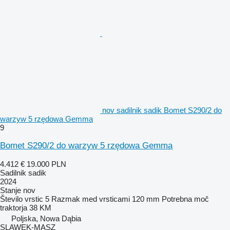
nov sadilnik sadik Bomet S290/2 do
warzyw 5 rzędowa Gemma
9
Bomet S290/2 do warzyw 5 rzędowa Gemma
4.412 €
19.000 PLN
Sadilnik sadik
2024
Stanje
nov
Število vrstic
5
Razmak med vrsticami
120 mm
Potrebna moč
traktorja
38 KM
Poljska, Nowa Dąbia
SLAWEK-MASZ