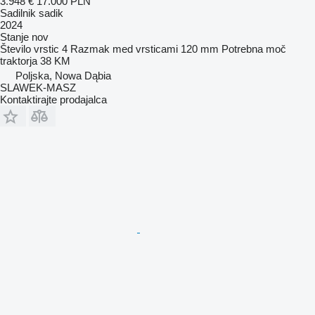
3.948 €
17.000 PLN
Sadilnik sadik
2024
Stanje
nov
Število vrstic
4
Razmak med vrsticami
120 mm
Potrebna moč
traktorja
38 KM
Poljska, Nowa Dąbia
SLAWEK-MASZ
Kontaktirajte prodajalca