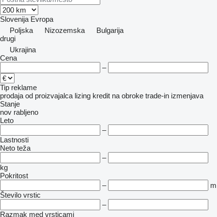
Slovenija
Evropa
Poljska
Nizozemska
Bulgarija
drugi
Ukrajina
Cena
–
Tip reklame
prodaja
od proizvajalca
lizing
kredit
na obroke
trade-in
izmenjava
Stanje
nov
rabljeno
Leto
–
Lastnosti
Neto teža
–
kg
Pokritost
–
m
Število vrstic
–
Razmak med vrsticami