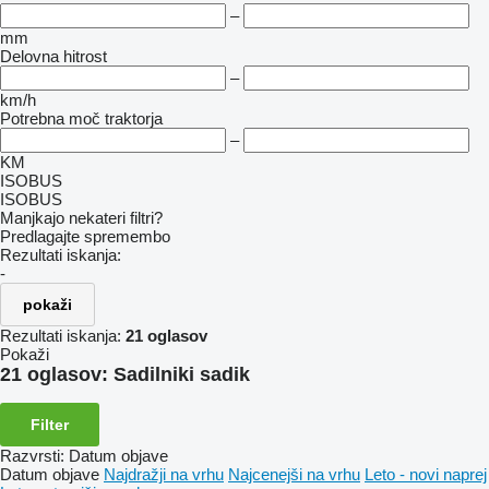
–
mm
Delovna hitrost
–
km/h
Potrebna moč traktorja
–
KM
ISOBUS
ISOBUS
Manjkajo nekateri filtri?
Predlagajte spremembo
Rezultati iskanja:
-
pokaži
Rezultati iskanja:
21 oglasov
Pokaži
21 oglasov:
Sadilniki sadik
Filter
Razvrsti
:
Datum objave
Datum objave
Najdražji na vrhu
Najcenejši na vrhu
Leto - novi naprej