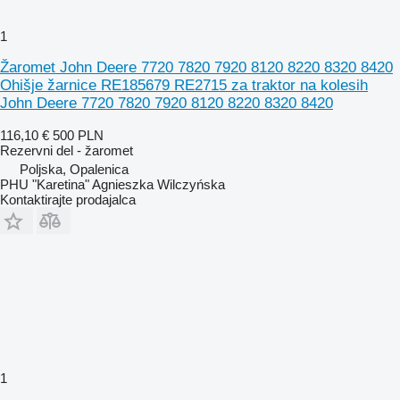
1
Žaromet John Deere 7720 7820 7920 8120 8220 8320 8420
Ohišje žarnice RE185679 RE2715 za traktor na kolesih
John Deere 7720 7820 7920 8120 8220 8320 8420
116,10 €
500 PLN
Rezervni del - žaromet
Poljska, Opalenica
PHU "Karetina" Agnieszka Wilczyńska
Kontaktirajte prodajalca
1