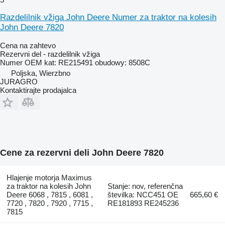
Razdelilnik vžiga John Deere Numer za traktor na kolesih
John Deere 7820
Cena na zahtevo
Rezervni del - razdelilnik vžiga
Numer OEM kat: RE215491 obudowy: 8508C
Poljska, Wierzbno
JURAGRO
Kontaktirajte prodajalca
Cene za rezervni deli John Deere 7820
Hlajenje motorja Maximus
za traktor na kolesih John
Stanje: nov, referenčna
Deere 6068 , 7815 , 6081 ,
številka: NCC451 OE
665,60 €
7720 , 7820 , 7920 , 7715 ,
RE181893 RE245236
7815