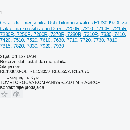
1
Ostali deli menjalnika Ushchilnennia valu RE193099-OL za
traktor na kolesih John Deere 7200R, 7210, 7210R, 7215R,
7230R, 7250R, 7260R, 7270R, 7280R, 7310R, 7330, 7410,
7420, 7510, 7520, 7610, 7630, 7710, 7720, 7730, 7810,
7815, 7820, 7830, 7920, 7930
21,90 €
1.127 UAH
Rezervni del - ostali deli menjalnika
Stanje
nov
RE193099-OL, RE193099, RE65592, R157679
Ukrajina, m. Kyiv
TOV «TORGOVA KOMPANIYa «LAD I MIR AGRO»
Kontaktirajte prodajalca