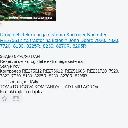
1
Drugi del električnega sistema Kontroler Kontroler
RE275612 za traktor na kolesih John Deere 7920, 7820,
7720, 8130, 8225R, 8230, 8270R, 8295R
967,50 €
49.780 UAH
Rezervni del - drugi del električnega sistema
Stanje
nov
Контролер RE275612 RE275612, RE251605, RE231720, 7920,
7820, 7720, 8130, 8225R, 8230, 8270R, 8295R
Ukrajina, m. Kyiv
TOV «TORGOVA KOMPANIYa «LAD I MIR AGRO»
Kontaktirajte prodajalca