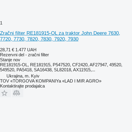
1
Zračni filter RE181915-OL za traktor John Deere 7630,
7720, 7730, 7820, 7830, 7920, 7930
28,71 €
1.477 UAH
Rezervni del - zračni filter
Stanje
nov
RE181915-OL, RE181915, P547520, CF2420, AF27947, 49520,
549520, PA5418, SA16438, SL82018, AX11915,...
Ukrajina, m. Kyiv
TOV «TORGOVA KOMPANIYa «LAD I MIR AGRO»
Kontaktirajte prodajalca