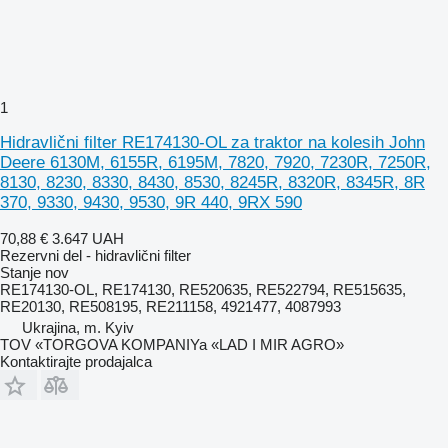
1
Hidravlični filter RE174130-OL za traktor na kolesih John
Deere 6130M, 6155R, 6195M, 7820, 7920, 7230R, 7250R,
8130, 8230, 8330, 8430, 8530, 8245R, 8320R, 8345R, 8R
370, 9330, 9430, 9530, 9R 440, 9RX 590
70,88 €
3.647 UAH
Rezervni del - hidravlični filter
Stanje
nov
RE174130-OL, RE174130, RE520635, RE522794, RE515635,
RE20130, RE508195, RE211158, 4921477, 4087993
Ukrajina, m. Kyiv
TOV «TORGOVA KOMPANIYa «LAD I MIR AGRO»
Kontaktirajte prodajalca