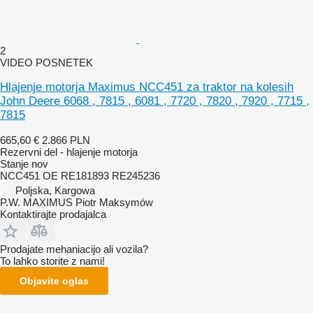
2
VIDEO POSNETEK
Hlajenje motorja Maximus NCC451 za traktor na kolesih
John Deere 6068 , 7815 , 6081 , 7720 , 7820 , 7920 , 7715 ,
7815
665,60 €
2.866 PLN
Rezervni del - hlajenje motorja
Stanje
nov
NCC451 OE RE181893 RE245236
Poljska, Kargowa
P.W. MAXIMUS Piotr Maksymów
Kontaktirajte prodajalca
Prodajate mehaniacijo ali vozila?
To lahko storite z nami!
Objavite oglas