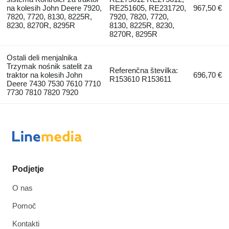
na kolesih John Deere 7920,
RE251605, RE231720,
967,50 €
7820, 7720, 8130, 8225R,
7920, 7820, 7720,
8230, 8270R, 8295R
8130, 8225R, 8230,
8270R, 8295R
Ostali deli menjalnika
Trzymak nośnik satelit za
Referenčna številka:
traktor na kolesih John
696,70 €
R153610 R153611
Deere 7430 7530 7610 7710
7730 7810 7820 7920
Podjetje
O nas
Pomoč
Kontakti