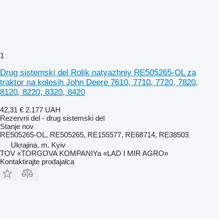
1
Drug sistemski del Rolik natyazhniy RE505265-OL za
traktor na kolesih John Deere 7610, 7710, 7720, 7820,
8120, 8220, 8320, 8420
42,31 €
2.177 UAH
Rezervni del - drug sistemski del
Stanje
nov
RE505265-OL, RE505265, RE155577, RE68714, RE38503
Ukrajina, m. Kyiv
TOV «TORGOVA KOMPANIYa «LAD I MIR AGRO»
Kontaktirajte prodajalca