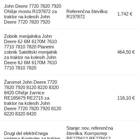
John Deere 7720 7820 7920
Ohišje mostu R197872 za
Referenčna številka:
1.742 €
traktor na kolesih John
R197872
Deere 7720 7820 7920
Zobnik menjalnika John
Deere 6J 6M 6170M 7610
7710 7810 7820 Planetni
zobnik Satelitski menjalnik
464,50 €
za traktor na kolesih John
Deere 6J 6M 6170M 7610
7710 7810 7820
Žaromet John Deere 7720
7820 7920 8120 8220 8320
8420 Ohišje žarnice
RE185679 RE2715 za
116,10 €
traktor na kolesih John
Deere 7720 7820 7920 8120
8220 8320 8420
Stanje: nov, referenčna
Drugi del električnega
številka: Контролер
sistema Kontroler za traktor
RE275612 RE275612,