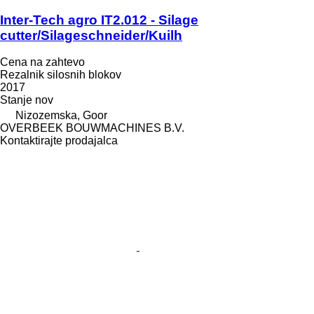
Inter-Tech agro IT2.012 - Silage
cutter/Silageschneider/Kuilh
Cena na zahtevo
Rezalnik silosnih blokov
2017
Stanje
nov
Nizozemska, Goor
OVERBEEK BOUWMACHINES B.V.
Kontaktirajte prodajalca