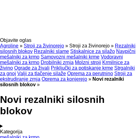
Objavite oglas
Agroline
»
Stroji za živinorejo
»
Stroji za živinorejo
»
Rezalniki
silosnih blokov
Rezalniki slame
Stiskalnice za silažo
Navpični
mešalniki za krmo
Samovozni mešalniki krme
Vodoravni
mešalniki za krmo
Drobilniki zrnja
Molzni stroji
Krmilnice za
živino
Ograde za živali
Priključki za potiskanje krme
Strgalniki
za gnoj
Valji za tlačenje silaže
Oprema za perutnino
Stroji za
ekstrudiranje zrnja
Oprema za konjerejo
»
Novi rezalniki
silosnih blokov
»
Novi rezalniki silosnih
blokov
Kategorija
mešalniki za krmo