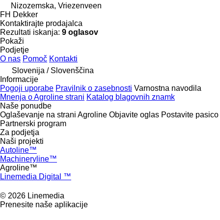
Nizozemska, Vriezenveen
FH Dekker
Kontaktirajte prodajalca
Rezultati iskanja:
9 oglasov
Pokaži
Podjetje
O nas
Pomoč
Kontakti
Slovenija / Slovenščina
Informacije
Pogoji uporabe
Pravilnik o zasebnosti
Varnostna navodila
Mnenja o Agroline strani
Katalog blagovnih znamk
Naše ponudbe
Oglaševanje na strani Agroline
Objavite oglas
Postavite pasico
Partnerski program
Za podjetja
Naši projekti
Autoline™
Machineryline™
Agroline™
Linemedia Digital ™
© 2026 Linemedia
Prenesite naše aplikacije