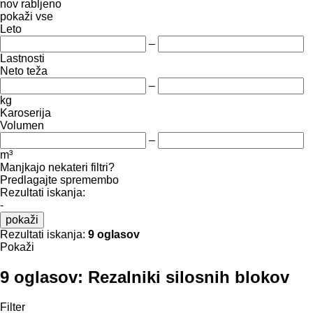
nov
rabljeno
pokaži vse
Leto
–
Lastnosti
Neto teža
–
kg
Karoserija
Volumen
–
m³
Manjkajo nekateri filtri?
Predlagajte spremembo
Rezultati iskanja:
-
pokaži
Rezultati iskanja:
9 oglasov
Pokaži
9 oglasov:
Rezalniki silosnih blokov
Filter