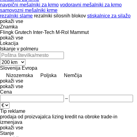
navpični mešalniki za krmo
vodoravni mešalniki za krmo
samovozni mešalniki krme
rezalniki slame
rezalniki silosnih blokov
stiskalnice za silažo
pokaži vse
Znamka
Flingk
Grutech
Inter-Tech
M-Rol
Mammut
pokaži vse
Lokacija
Iskanje v polmeru
Slovenija
Evropa
Nizozemska
Poljska
Nemčija
pokaži vse
pokaži vse
Cena
–
Tip reklame
prodaja
od proizvajalca
lizing
kredit
na obroke
trade-in
izmenjava
pokaži vse
Stanje