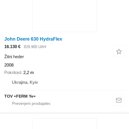
John Deere 630 HydraFlex
16.130 €
829.900 UAH
Žitni heder
2008
Pokritost
2,2 m
Ukrajina, Kyiv
TOV «FERM Ye»