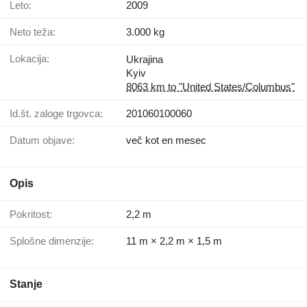
Leto:
2009
Neto teža:
3.000 kg
Lokacija:
Ukrajina
Kyiv
8063 km to "United States/Columbus"
Id.št. zaloge trgovca:
201060100060
Datum objave:
več kot en mesec
Opis
Pokritost:
2,2 m
Splošne dimenzije:
11 m × 2,2 m × 1,5 m
Stanje