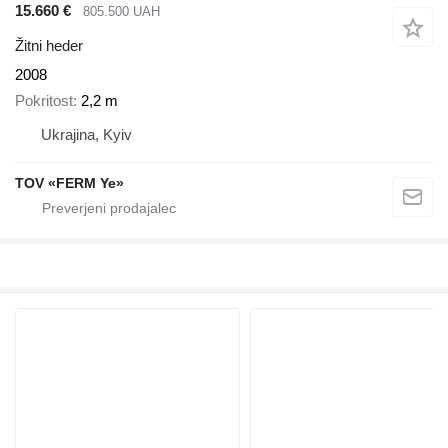
15.660 €
805.500 UAH
Žitni heder
2008
Pokritost
2,2 m
Ukrajina, Kyiv
TOV «FERM Ye»