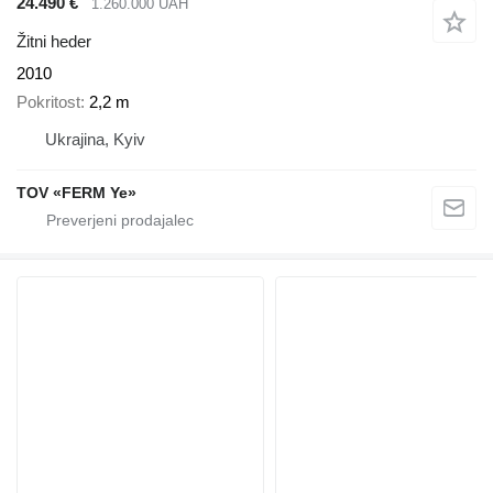
24.490 €
1.260.000 UAH
Žitni heder
2010
Pokritost
2,2 m
Ukrajina, Kyiv
TOV «FERM Ye»