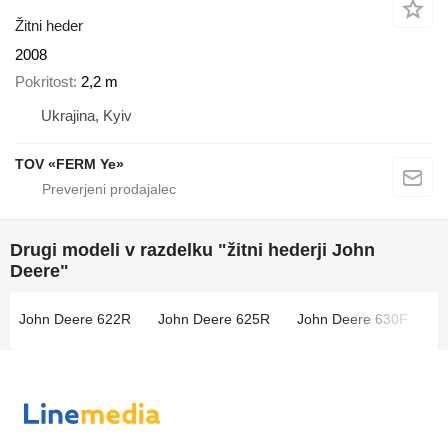
Žitni heder
2008
Pokritost
2,2 m
Ukrajina, Kyiv
TOV «FERM Ye»
Drugi modeli v razdelku "žitni hederji John
Deere"
John Deere 622R
John Deere 625R
John Deere 630F
J