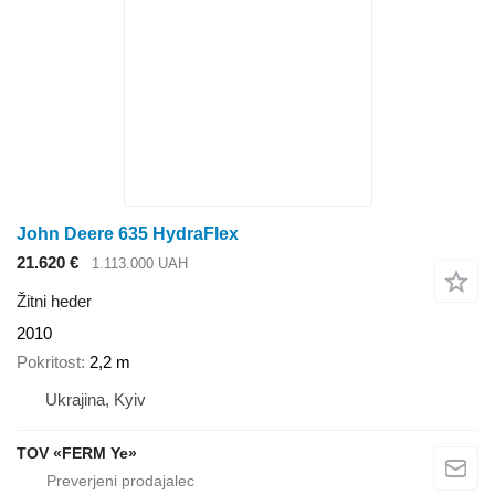
John Deere 635 HydraFlex
21.620 €
1.113.000 UAH
Žitni heder
2010
Pokritost
2,2 m
Ukrajina, Kyiv
TOV «FERM Ye»