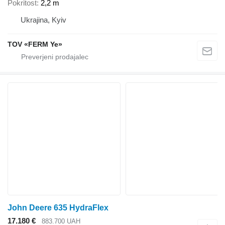
Pokritost
2,2 m
Ukrajina, Kyiv
TOV «FERM Ye»
John Deere 635 HydraFlex
17.180 €
883.700 UAH