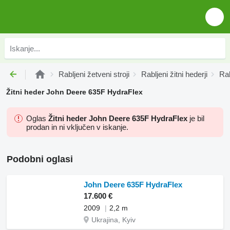
Rabljeni žetveni stroji
Rabljeni žitni hederji
Rab
Žitni heder John Deere 635F HydraFlex
Oglas
Žitni heder John Deere 635F HydraFlex
je bil
prodan in ni vključen v iskanje.
Podobni oglasi
John Deere 635F HydraFlex
17.600 €
2009
2,2 m
Ukrajina, Kyiv