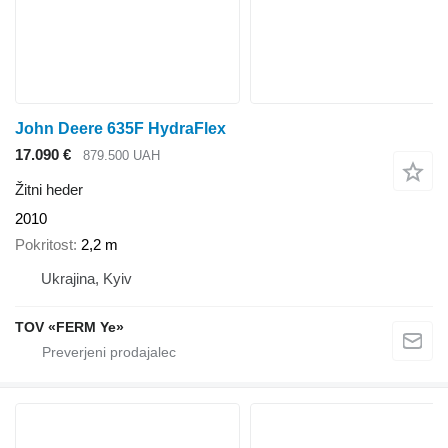
John Deere 635F HydraFlex
17.090 €
879.500 UAH
Žitni heder
2010
Pokritost
2,2 m
Ukrajina, Kyiv
TOV «FERM Ye»