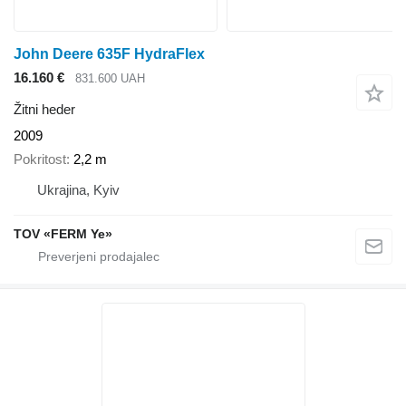
John Deere 635F HydraFlex
16.160 €
831.600 UAH
Žitni heder
2009
Pokritost
2,2 m
Ukrajina, Kyiv
TOV «FERM Ye»