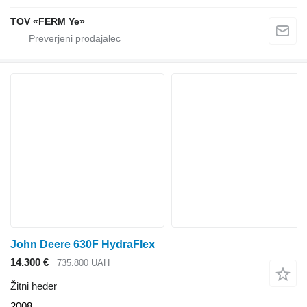
TOV «FERM Ye»
John Deere 630F HydraFlex
14.300 €
735.800 UAH
Žitni heder
2008