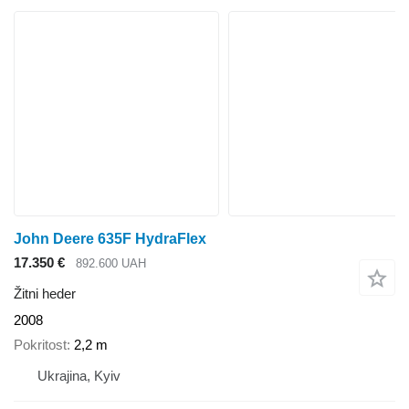
John Deere 635F HydraFlex
17.350 €
892.600 UAH
Žitni heder
2008
Pokritost
2,2 m
Ukrajina, Kyiv