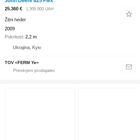
John Deere 625 Flex
25.360 €
1.305.000 UAH
Žitni heder
2009
Pokritost
2,2 m
Ukrajina, Kyiv
TOV «FERM Ye»