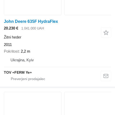
John Deere 635F HydraFlex
20.230 €
1.041.000 UAH
Žitni heder
2011
Pokritost
2,2 m
Ukrajina, Kyiv
TOV «FERM Ye»