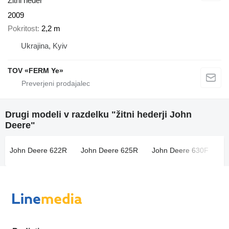
Žitni heder
2009
Pokritost
2,2 m
Ukrajina, Kyiv
TOV «FERM Ye»
Drugi modeli v razdelku "žitni hederji John
Deere"
John Deere 622R
John Deere 625R
John Deere 630F
J