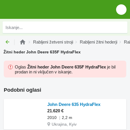
Rabljeni žetveni stroji
Rabljeni žitni hederji
Rab
Žitni heder John Deere 635F HydraFlex
Oglas
Žitni heder John Deere 635F HydraFlex
je bil
prodan in ni vključen v iskanje.
Podobni oglasi
John Deere 635 HydraFlex
21.620 €
2010
2,2 m
Ukrajina, Kyiv