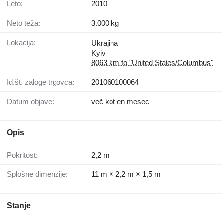
Leto:
2010
Neto teža:
3.000 kg
Lokacija:
Ukrajina
Kyiv
8063 km to "United States/Columbus"
Id.št. zaloge trgovca:
201060100064
Datum objave:
več kot en mesec
Opis
Pokritost:
2,2 m
Splošne dimenzije:
11 m × 2,2 m × 1,5 m
Stanje