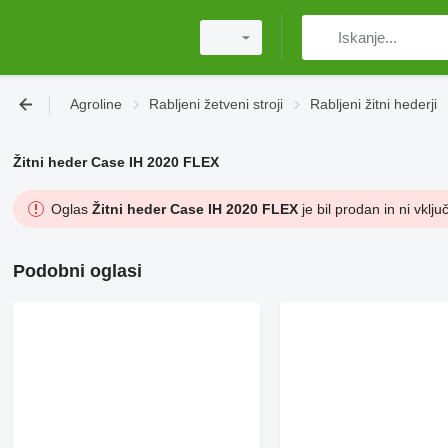
Agroline
Rabljeni žetveni stroji
Rabljeni žitni hederji
Žitni heder Case IH 2020 FLEX
Oglas
Žitni heder Case IH 2020 FLEX
je bil prodan in ni vklju
Podobni oglasi