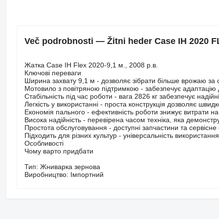
Več podrobnosti — Žitni heder Case IH 2020 
Жатка Case IH Flex 2020-9,1 м., 2008 р.в.
Ключові переваги
Ширина захвату 9,1 м - дозволяє зібрати більше врожаю за 
Мотовило з повітряною підтримкою - забезпечує адаптацію д
Стабільність під час роботи - вага 2826 кг забезпечує надій
Легкість у використанні - проста конструкція дозволяє швид
Економія пального - ефективність роботи знижує витрати на
Висока надійність - перевірена часом техніка, яка демонстру
Простота обслуговування - доступні запчастини та сервісне
Підходить для різних культур - універсальність використання
Особливості
Чому варто придбати
Тип: Жниварка зернова
Виробництво: Імпортний