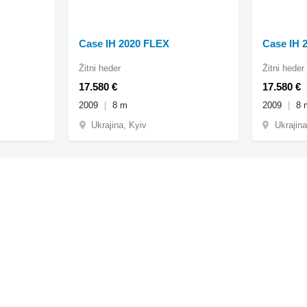
Case IH 2020 FLEX
Case IH 
Žitni heder
Žitni heder
17.580 €
17.580 €
2009
8 m
2009
8 
Ukrajina, Kyiv
Ukrajina