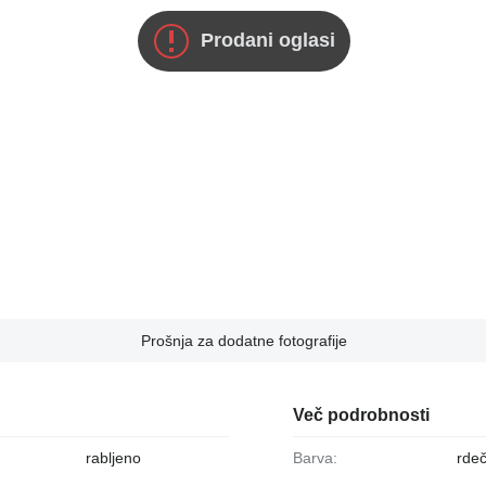
Prodani oglasi
Prošnja za dodatne fotografije
Več podrobnosti
rabljeno
Barva:
rde