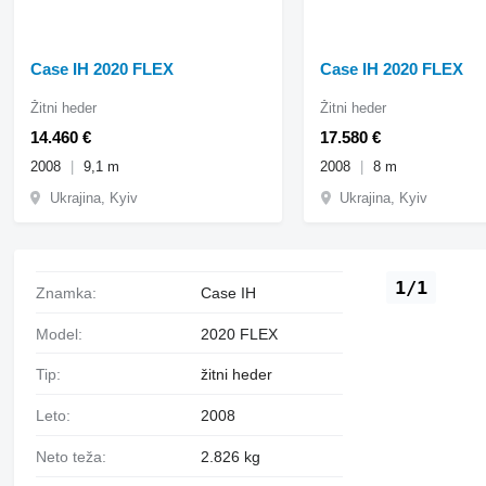
Case IH 2020 FLEX
Case IH 2020 FLEX
Žitni heder
Žitni heder
14.460 €
17.580 €
2008
9,1 m
2008
8 m
Ukrajina, Kyiv
Ukrajina, Kyiv
1/1
Znamka:
Case IH
Model:
2020 FLEX
Tip:
žitni heder
Leto:
2008
Neto teža:
2.826 kg