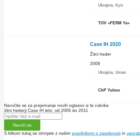
Ukrajina, Kyiv
TOV «FERM Ye»
Case IH 2020
Žitni heder
2008
Ukrajina, Uman
ChP Yuhno
Naročite se za prejemanje novih oglasov iz te rubrike
žitni hederji
Case IH
leto: od 2005 do 2011
Naroči se
S klikom tukaj se strinjate z našim
pravilnikom o zasebnosti
in
upora