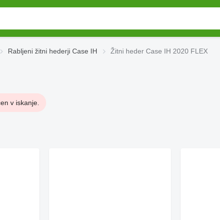
Rabljeni žitni hederji Case IH
Žitni heder Case IH 2020 FLEX
čen v iskanje.