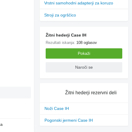
Vrstni samohodni adapterji za koruzo
Stroji za ogrščico
Žitni hederji Case IH
Rezultati iskanja:
108 oglasov
Pokaži
Naroči se
Žitni hederji rezervni deli
Noži Case IH
Pogonski jermeni Case IH
ča