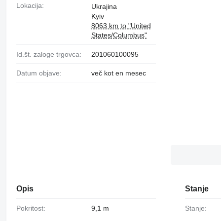
Lokacija:
Ukrajina
Kyiv
8063 km to "United
States/Columbus"
Id.št. zaloge trgovca:
201060100095
Datum objave:
več kot en mesec
Opis
Stanje
Pokritost:
9,1 m
Stanje: