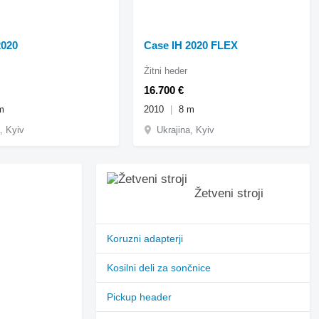
2020
Case IH 2020 FLEX
Žitni heder
16.700 €
m
2010
8 m
, Kyiv
Ukrajina, Kyiv
Žetveni stroji
Koruzni adapterji
Kosilni deli za sončnice
Pickup header