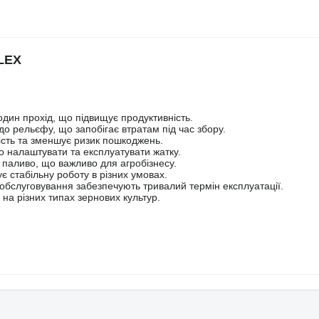
FLEX
один прохід, що підвищує продуктивність.
о рельєфу, що запобігає втратам під час збору.
ність та зменшує ризик пошкоджень.
ко налаштувати та експлуатувати жатку.
 паливо, що важливо для агробізнесу.
є стабільну роботу в різних умовах.
 обслуговування забезпечують тривалий термін експлуатації.
 на різних типах зернових культур.