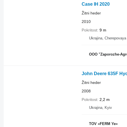
Case IH 2020
Žitni heder
2010
Pokritost
9 m
Ukrajina, Cherepovaya
OOO "Zaporozhe-Agr
John Deere 635F Hy
Žitni heder
2008
Pokritost
2,2 m
Ukrajina, Kyiv
TOV «FERM Ye»