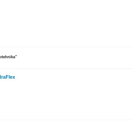
otehnika"
draFlex