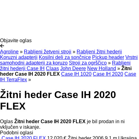
Objavite oglas
Agroline
»
Rabljeni žetveni stroji
»
Rabljeni žitni hederji
Koruzni adapterji
Kosilni deli za sončnice
Pickup header
Vrstni
samohodni adapterji za koruzo
Stroji za ogrščico
»
Rabljeni
žitni hederji Case IH
Claas
John Deere
New Holland
»
Žitni
heder Case IH 2020 FLEX
Case IH 1020
Case IH 2020
Case
IH TerraFlex
»
Žitni heder Case IH 2020
FLEX
Oglas
Žitni heder Case IH 2020 FLEX
je bil prodan in ni
vključen v iskanje.
Podobni oglasi
Case IH 2020 FLEX
12.020 €
Žitni heder
2006
9,1 m
Ukrajina,