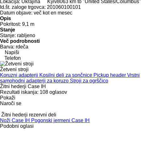
Lokacija:
Ukrajina
Kyiv
8063 km to "United States/Columbus"
Id.št. zaloge trgovca:
201060100101
Datum objave:
več kot en mesec
Opis
Pokritost:
9,1 m
Stanje
Stanje:
rabljeno
Več podrobnosti
Barva:
rdeča
Napiši
Telefon
Žetveni stroji
Koruzni adapterji
Kosilni deli za sončnice
Pickup header
Vrstni
samohodni adapterji za koruzo
Stroji za ogrščico
Žitni hederji Case IH
Rezultati iskanja:
108 oglasov
Pokaži
Naroči se
Žitni hederji rezervni deli
Noži Case IH
Pogonski jermeni Case IH
Podobni oglasi