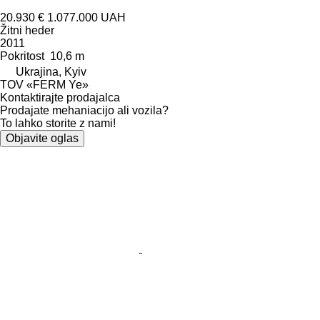
20.930 €
1.077.000 UAH
Žitni heder
2011
Pokritost
10,6 m
Ukrajina, Kyiv
TOV «FERM Ye»
Kontaktirajte prodajalca
Prodajate mehaniacijo ali vozila?
To lahko storite z nami!
Objavite oglas