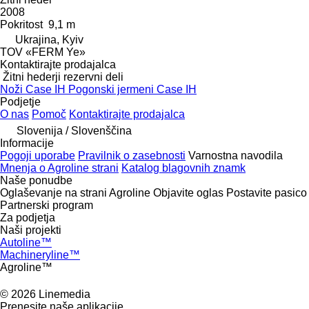
2008
Pokritost
9,1 m
Ukrajina, Kyiv
TOV «FERM Ye»
Kontaktirajte prodajalca
Žitni hederji rezervni deli
Noži Case IH
Pogonski jermeni Case IH
Podjetje
O nas
Pomoč
Kontaktirajte prodajalca
Slovenija / Slovenščina
Informacije
Pogoji uporabe
Pravilnik o zasebnosti
Varnostna navodila
Mnenja o Agroline strani
Katalog blagovnih znamk
Naše ponudbe
Oglaševanje na strani Agroline
Objavite oglas
Postavite pasico
Partnerski program
Za podjetja
Naši projekti
Autoline™
Machineryline™
Agroline™
© 2026 Linemedia
Prenesite naše aplikacije