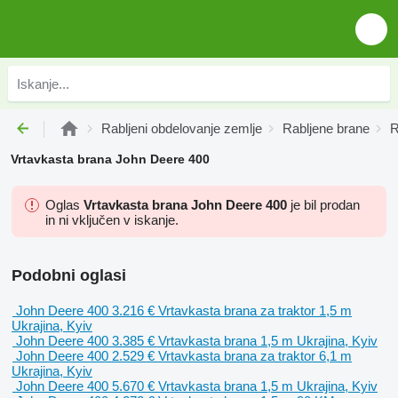
Rabljeni obdelovanje zemlje
Rabljene brane
R
Vrtavkasta brana John Deere 400
Oglas
Vrtavkasta brana John Deere 400
je bil prodan
in ni vključen v iskanje.
Podobni oglasi
John Deere 400
3.216 €
Vrtavkasta brana
za traktor
1,5 m
Ukrajina, Kyiv
John Deere 400
3.385 €
Vrtavkasta brana
1,5 m
Ukrajina, Kyiv
John Deere 400
2.529 €
Vrtavkasta brana
za traktor
6,1 m
Ukrajina, Kyiv
John Deere 400
5.670 €
Vrtavkasta brana
1,5 m
Ukrajina, Kyiv