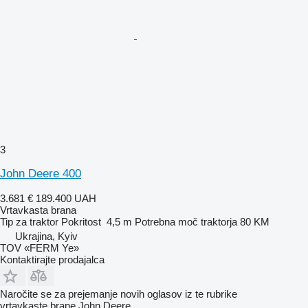
3
John Deere 400
3.681 €
189.400 UAH
Vrtavkasta brana
Tip
za traktor
Pokritost
4,5 m
Potrebna moč traktorja
80 KM
Ukrajina, Kyiv
TOV «FERM Ye»
Kontaktirajte prodajalca
Naročite se za prejemanje novih oglasov iz te rubrike
vrtavkaste brane
John Deere