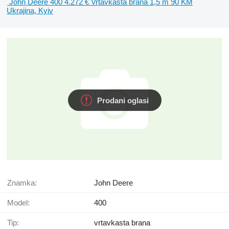
John Deere 400
4.272 €
Vrtavkasta brana
1,5 m
90 KM
Ukrajina, Kyiv
Prodani oglasi
Znamka:
John Deere
Model:
400
Tip:
vrtavkasta brana