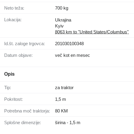
Neto teža:
700 kg
Lokacija:
Ukrajina
Kyiv
8063 km to "United States/Columbus"
Id.št. zaloge trgovca:
201030100348
Datum objave:
več kot en mesec
Opis
Tip:
za traktor
Pokritost:
1,5 m
Potrebna moč traktorja:
80 KM
Splošne dimenzije:
širina - 1,5 m