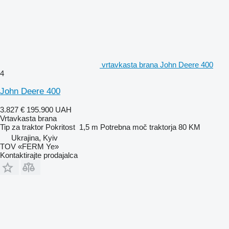
vrtavkasta brana John Deere 400
4
John Deere 400
3.827 €
195.900 UAH
Vrtavkasta brana
Tip
za traktor
Pokritost
1,5 m
Potrebna moč traktorja
80 KM
Ukrajina, Kyiv
TOV «FERM Ye»
Kontaktirajte prodajalca