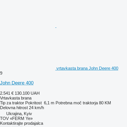
vrtavkasta brana John Deere 400
9
John Deere 400
2.541 €
130.100 UAH
Vrtavkasta brana
Tip
za traktor
Pokritost
6,1 m
Potrebna moč traktorja
80 KM
Delovna hitrost
24 km/h
Ukrajina, Kyiv
TOV «FERM Ye»
Kontaktirajte prodajalca