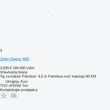
3
John Deere 400
3.699 €
189.400 UAH
Vrtavkasta brana
Tip
za traktor
Pokritost
4,5 m
Potrebna moč traktorja
80 KM
Ukrajina, Kyiv
TOV «FERM Ye»
Kontaktirajte prodajalca