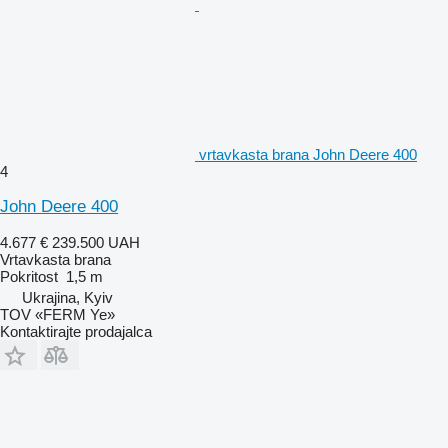
vrtavkasta brana John Deere 400
4
John Deere 400
4.677 €
239.500 UAH
Vrtavkasta brana
Pokritost
1,5 m
Ukrajina, Kyiv
TOV «FERM Ye»
Kontaktirajte prodajalca