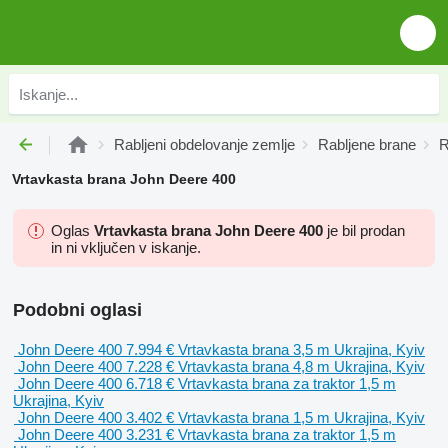
Rabljeni obdelovanje zemlje
Rabljene brane
R
Vrtavkasta brana John Deere 400
Oglas
Vrtavkasta brana John Deere 400
je bil prodan
in ni vključen v iskanje.
Podobni oglasi
John Deere 400
7.994 €
Vrtavkasta brana
3,5 m
Ukrajina, Kyiv
John Deere 400
7.228 €
Vrtavkasta brana
4,8 m
Ukrajina, Kyiv
John Deere 400
6.718 €
Vrtavkasta brana
za traktor
1,5 m
Ukrajina, Kyiv
John Deere 400
3.402 €
Vrtavkasta brana
1,5 m
Ukrajina, Kyiv
John Deere 400
3.231 €
Vrtavkasta brana
za traktor
1,5 m