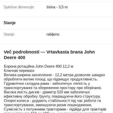
Splošne dimenzije:
širina - 3,5 m
Stanje
Stanje:
rabljeno
Več podrobnosti — Vrtavkasta brana John
Deere 400
Борона ротаційна John Deere 400 12,2 м
Ключові переваги
Велика ширина захоплення - 12,2 метра дозволяє швидко
обробляти великі площі, що підвищує продуктивність.
Гідравлічно складна рама - забезпечує легкість у
транспортуванні та збереження простору при зберіганні.
Висока якість дисків - діаметр 520 мм забезпечує
ефективну обробку ґрунту, покращуючи його структуру.
Опорні колеса - додають стабільності під час роботи та
транспортування, зменшуючи ризик пошкодження.
Сумісність з потужними тракторами - підійде для тракторів