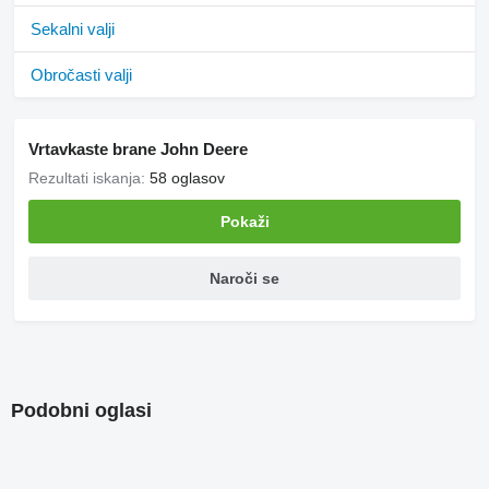
Sekalni valji
Obročasti valji
Vrtavkaste brane John Deere
Rezultati iskanja:
58 oglasov
Pokaži
Naroči se
Podobni oglasi