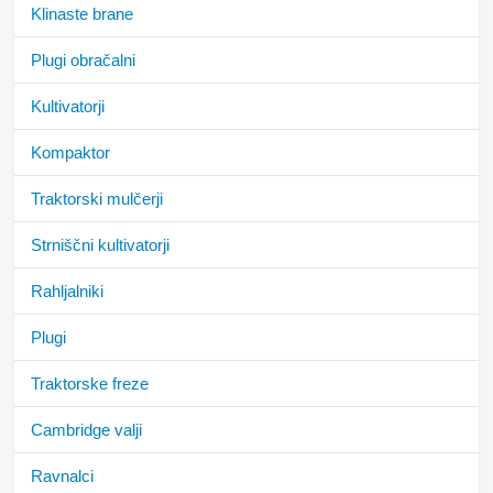
Klinaste brane
Plugi obračalni
Kultivatorji
Kompaktor
Traktorski mulčerji
Strniščni kultivatorji
Rahljalniki
Plugi
Traktorske freze
Cambridge valji
Ravnalci