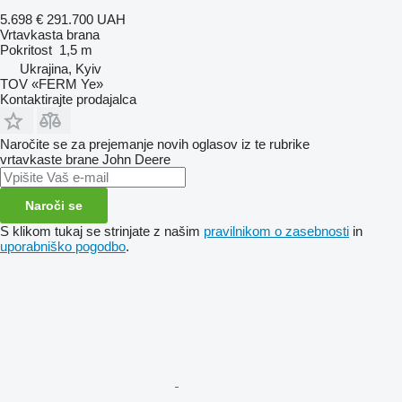
5.698 €
291.700 UAH
Vrtavkasta brana
Pokritost
1,5 m
Ukrajina, Kyiv
TOV «FERM Ye»
Kontaktirajte prodajalca
Naročite se za prejemanje novih oglasov iz te rubrike
vrtavkaste brane
John Deere
Naroči se
S klikom tukaj se strinjate z našim
pravilnikom o zasebnosti
in
uporabniško pogodbo
.