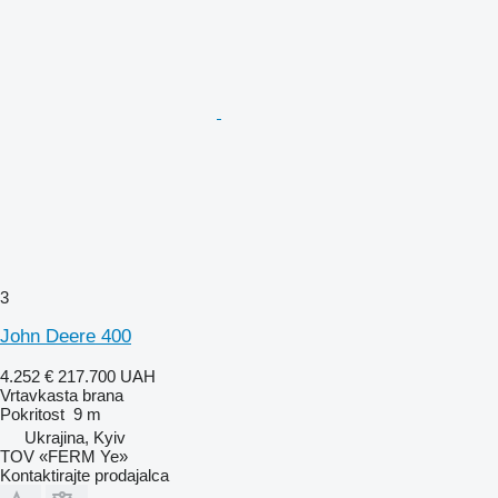
3
John Deere 400
4.252 €
217.700 UAH
Vrtavkasta brana
Pokritost
9 m
Ukrajina, Kyiv
TOV «FERM Ye»
Kontaktirajte prodajalca