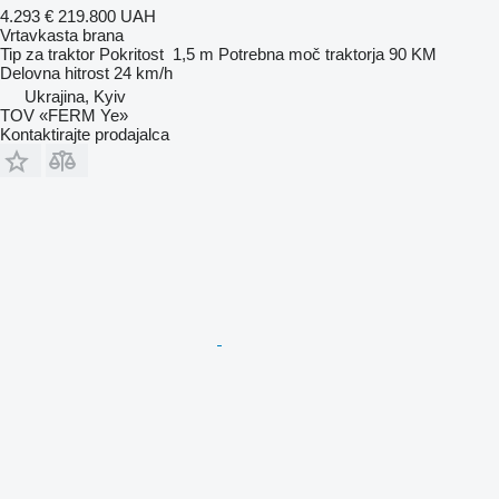
4.293 €
219.800 UAH
Vrtavkasta brana
Tip
za traktor
Pokritost
1,5 m
Potrebna moč traktorja
90 KM
Delovna hitrost
24 km/h
Ukrajina, Kyiv
TOV «FERM Ye»
Kontaktirajte prodajalca