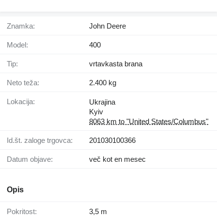
Znamka:
John Deere
Model:
400
Tip:
vrtavkasta brana
Neto teža:
2.400 kg
Lokacija:
Ukrajina
Kyiv
8063 km to "United States/Columbus"
Id.št. zaloge trgovca:
201030100366
Datum objave:
več kot en mesec
Opis
Pokritost:
3,5 m