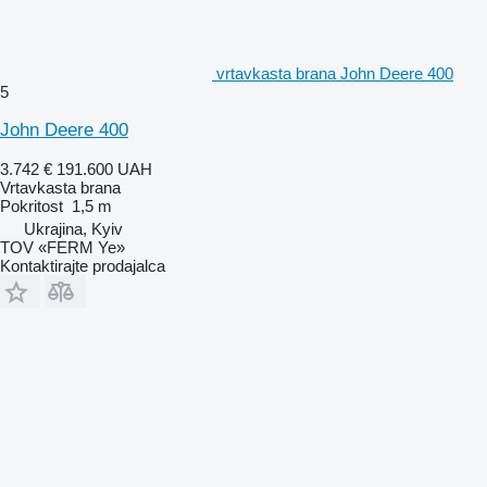
vrtavkasta brana John Deere 400
5
John Deere 400
3.742 €
191.600 UAH
Vrtavkasta brana
Pokritost
1,5 m
Ukrajina, Kyiv
TOV «FERM Ye»
Kontaktirajte prodajalca