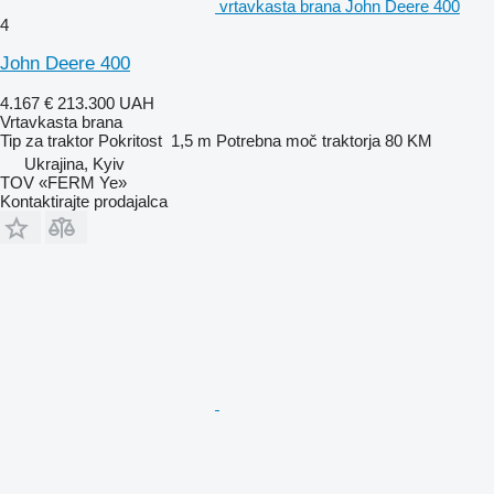
vrtavkasta brana John Deere 400
4
John Deere 400
4.167 €
213.300 UAH
Vrtavkasta brana
Tip
za traktor
Pokritost
1,5 m
Potrebna moč traktorja
80 KM
Ukrajina, Kyiv
TOV «FERM Ye»
Kontaktirajte prodajalca