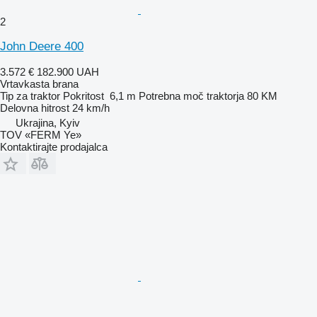
2
John Deere 400
3.572 €
182.900 UAH
Vrtavkasta brana
Tip
za traktor
Pokritost
6,1 m
Potrebna moč traktorja
80 KM
Delovna hitrost
24 km/h
Ukrajina, Kyiv
TOV «FERM Ye»
Kontaktirajte prodajalca