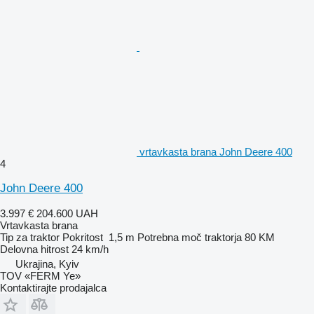
vrtavkasta brana John Deere 400
4
John Deere 400
3.997 €
204.600 UAH
Vrtavkasta brana
Tip
za traktor
Pokritost
1,5 m
Potrebna moč traktorja
80 KM
Delovna hitrost
24 km/h
Ukrajina, Kyiv
TOV «FERM Ye»
Kontaktirajte prodajalca