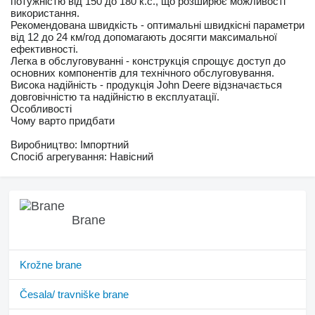
потужністю від 150 до 180 к.с., що розширює можливості
використання.
Рекомендована швидкість - оптимальні швидкісні параметри
від 12 до 24 км/год допомагають досягти максимальної
ефективності.
Легка в обслуговуванні - конструкція спрощує доступ до
основних компонентів для технічного обслуговування.
Висока надійність - продукція John Deere відзначається
довговічністю та надійністю в експлуатації.
Особливості
Чому варто придбати
Виробництво: Імпортний
Спосіб агрегування: Навісний
Brane
Krožne brane
Česala/ travniške brane