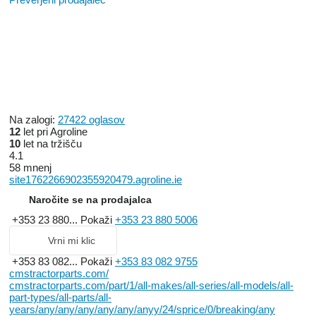
Na zalogi:
27422 oglasov
12
let pri Agroline
10
let na tržišču
4.1
58 mnenj
site1762266902355920479.agroline.ie
Naročite se na prodajalca
+353 23 880...
Pokaži
+353 23 880 5006
Vrni mi klic
+353 83 082...
Pokaži
+353 83 082 9755
cmstractorparts.com/
cmstractorparts.com/part/1/all-makes/all-series/all-models/all-
part-types/all-parts/all-
years/any/any/any/any/any/anyy/24/sprice/0/breaking/any