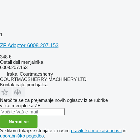
1
ZF Adapter 6008.207.153
348 €
Ostali deli menjalnika
6008.207.153
Irska, Courtmacsherry
COURTMACSHERRY MACHINERY LTD
Kontaktirajte prodajalca
Naročite se za prejemanje novih oglasov iz te rubrike
vilice menjalnika
ZF
Naroči se
S klikom tukaj se strinjate z našim
pravilnikom o zasebnosti
in
uporabniško pogodbo
.