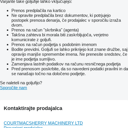
Varjante take goljufije lahko vključujejo:
Prenos predplačila na kartico
Ne opravite predplačila brez dokumentov, ki potrjujejo
postopek prenosa denarja, če prodajalec v sporočilu izraža
dvom.
Prenos na račun "skrbnika" (agenta)
Takšna zahteva bi morala biti zaskrbljujoča, verjetno
komunicirate z goljufi.
Prenos na račun podjetja s podobnim imenom
Bodite previdni. Goljufi se lahko prikrijejo kot znane družbe, saj
opravijo manjše spremembe imena. Ne prenesite sredstev, če
je ime podjetja sumljivo.
Zamenjava lastnih podatkov na računu resničnega podjetja
Pred prenosom poskrbite, da so navedeni podatki pravilni in da
se nanašajo točno na določeno podjetje.
Se naleteli na goljufijo?
Sporočite nam
Kontaktirajte prodajalca
COURTMACSHERRY MACHINERY LTD
Preverjeni prodajalec