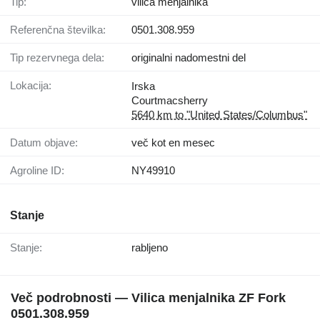
Tip:
vilica menjalnika
Referenčna številka:
0501.308.959
Tip rezervnega dela:
originalni nadomestni del
Lokacija:
Irska
Courtmacsherry
5640 km to "United States/Columbus"
Datum objave:
več kot en mesec
Agroline ID:
NY49910
Stanje
Stanje:
rabljeno
Več podrobnosti — Vilica menjalnika ZF Fork
0501.308.959