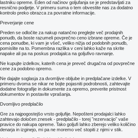
lastniku opreme. Eden od načinov goljufanja se je predstavljati za
resnično podjetje. V primeru suma o tem obvestite nas za dodatno
kontrolo preko obrazca za povratne informacije.
Preverjanje cene
Preden se odločite za nakup natančno preglejte več prodajnih
ponudb, da boste razumeli povprečno ceno izbrane opreme. Če je
cena ponudbe, ki vam je všeč, veliko nižja od podobnih ponudb,
pomislite na to. Pomembna razlika v ceni lahko kaže na skrite
napake ali pa na poskus prodajalca na goljufivo ravnanje.
Ne kupujte izdelkov, katerih cena je preveč drugačna od povprečne
cene za podobno opremo.
Ne dajajte soglasja za dvomljive obljube in predplačane izdelke. V
primeru dvoma se nikar ne bojte pojasniti podrobnosti, zahtevajte
dodatne fotografije in dokumente za opremo, preverite pristnost
dokumentov in postavite vprašanja.
Dvomljivo predplačilo
Gre za najpogostejšo vrsto goljufije. Nepošteni prodajalci lahko
zahtevajo določen znesek - predplačilo - torej "rezervacijo" vaše
pravice do nakupa opreme. Tako goljufi lahko zberejo veliko količino
denarja in izginejo, mi pa ne moremo več stopiti z njimi v stik.