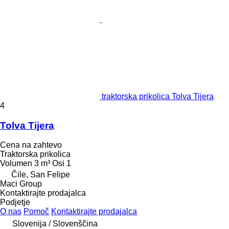
traktorska prikolica Tolva Tijera
4
Tolva Tijera
Cena na zahtevo
Traktorska prikolica
Volumen
3 m³
Osi
1
Čile, San Felipe
Maci Group
Kontaktirajte prodajalca
Podjetje
O nas
Pomoč
Kontaktirajte prodajalca
Slovenija / Slovenščina