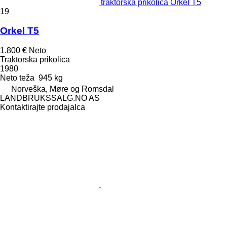
traktorska prikolica Orkel T5
19
Orkel T5
1.800 €
Neto
Traktorska prikolica
1980
Neto teža
945 kg
Norveška, Møre og Romsdal
LANDBRUKSSALG.NO AS
Kontaktirajte prodajalca