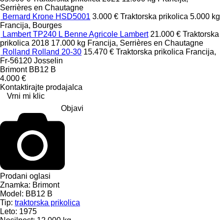
Serrières en Chautagne
Bernard Krone HSD5001
3.000 €
Traktorska prikolica
5.000 kg
Francija, Bourges
Lambert TP240 L Benne Agricole Lambert
21.000 €
Traktorska
prikolica
2018
17.000 kg
Francija, Serrières en Chautagne
Rolland Rolland 20-30
15.470 €
Traktorska prikolica
Francija,
Fr-56120 Josselin
Brimont BB12 B
4.000 €
Kontaktirajte prodajalca
Vrni mi klic
Objavi
Prodani oglasi
Znamka:
Brimont
Model:
BB12 B
Tip:
traktorska prikolica
Leto:
1975