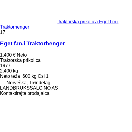
traktorska prikolica Eget f.m.i
Traktorhenger
17
Eget f.m.i Traktorhenger
1.400 €
Neto
Traktorska prikolica
1977
2.400 kg
Neto teža
600 kg
Osi
1
Norveška, Trøndelag
LANDBRUKSSALG.NO AS
Kontaktirajte prodajalca