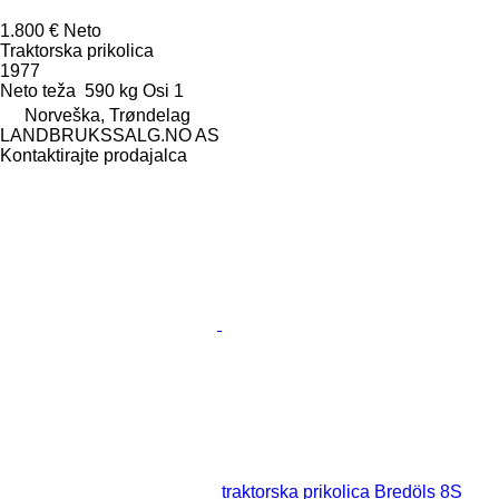
1.800 €
Neto
Traktorska prikolica
1977
Neto teža
590 kg
Osi
1
Norveška, Trøndelag
LANDBRUKSSALG.NO AS
Kontaktirajte prodajalca
traktorska prikolica Bredöls 8S