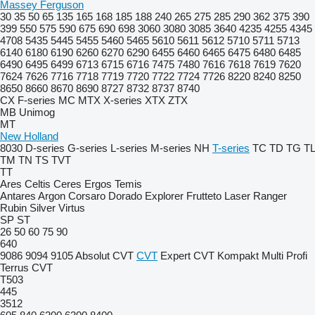
Massey Ferguson
30
35
50
65
135
165
168
185
188
240
265
275
285
290
362
375
390
399
550
575
590
675
690
698
3060
3080
3085
3640
4235
4255
4345
4708
5435
5445
5455
5460
5465
5610
5611
5612
5710
5711
5713
6140
6180
6190
6260
6270
6290
6455
6460
6465
6475
6480
6485
6490
6495
6499
6713
6715
6716
7475
7480
7616
7618
7619
7620
7624
7626
7716
7718
7719
7720
7722
7724
7726
8220
8240
8250
8650
8660
8670
8690
8727
8732
8737
8740
CX
F-series
MC
MTX
X-series
XTX
ZTX
MB
Unimog
MT
New Holland
8030
D-series
G-series
L-series
M-series
NH
T-series
TC
TD
TG
TL
TM
TN
TS
TVT
TT
Ares
Celtis
Ceres
Ergos
Temis
Antares
Argon
Corsaro
Dorado
Explorer
Frutteto
Laser
Ranger
Rubin
Silver
Virtus
SP
ST
26
50
60
75
90
640
9086
9094
9105
Absolut CVT
CVT
Expert CVT
Kompakt
Multi
Profi
Terrus CVT
T503
445
3512