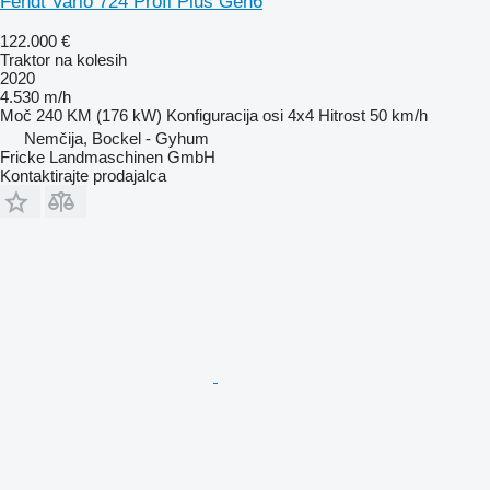
Fendt Vario 724 Profi Plus Gen6
122.000 €
Traktor na kolesih
2020
4.530 m/h
Moč
240 KM (176 kW)
Konfiguracija osi
4x4
Hitrost
50 km/h
Nemčija, Bockel - Gyhum
Fricke Landmaschinen GmbH
Kontaktirajte prodajalca