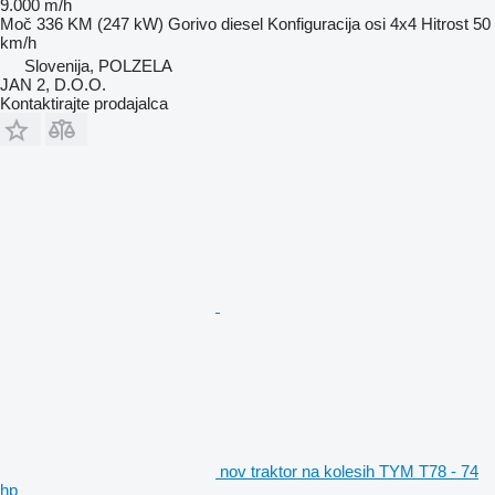
9.000 m/h
Moč
336 KM (247 kW)
Gorivo
diesel
Konfiguracija osi
4x4
Hitrost
50
km/h
Slovenija, POLZELA
JAN 2, D.O.O.
Kontaktirajte prodajalca
nov traktor na kolesih TYM T78 - 74
hp