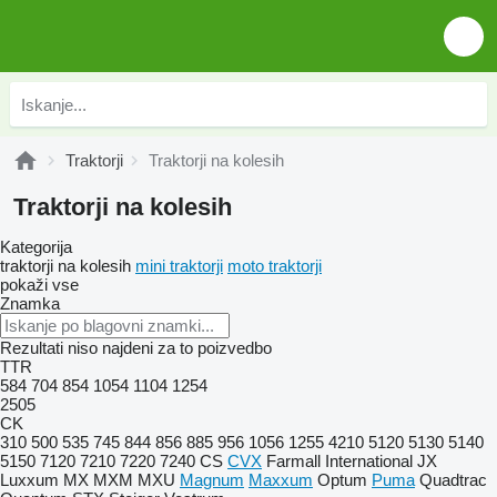
Traktorji
Traktorji na kolesih
Traktorji na kolesih
Kategorija
traktorji na kolesih
mini traktorji
moto traktorji
pokaži vse
Znamka
Rezultati niso najdeni za to poizvedbo
TTR
584
704
854
1054
1104
1254
2505
CK
310
500
535
745
844
856
885
956
1056
1255
4210
5120
5130
5140
5150
7120
7210
7220
7240
CS
CVX
Farmall
International
JX
Luxxum
MX
MXM
MXU
Magnum
Maxxum
Optum
Puma
Quadtrac