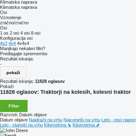
Klimatska naprava
Klimatska naprava
Osi
Vzmetenje
zračno/zračno
Osi
1 os
2 osi
4 osi
8 osi
Konfiguracija osi
4x2
4x4
4x4x4
Manjkajo nekateri filtri?
Predlagajte spremembo
Rezultati iskanja:
-
pokaži
Rezultati iskanja:
11828 oglasov
Pokaži
11828 oglasov:
Traktorji na kolesih, kolesni traktor
Filter
Razvrsti
:
Datum objave
Datum objave
Najdražji na vrhu
Najcenejši na vrhu
Leto - novi naprej
Leto - starejši na vrhu
Kilometrina ⬊
Kilometrina ⬈