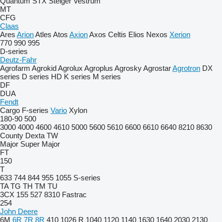
Quantum
STX
Steiger
Vestrum
MT
CFG
Claas
Ares
Arion
Atles
Atos
Axion
Axos
Celtis
Elios
Nexos
Xerion
770
990
995
D-series
Deutz-Fahr
Agrofarm
Agrokid
Agrolux
Agroplus
Agrosky
Agrostar
Agrotron
DX
series
D series
HD
K series
M series
DF
DUA
Fendt
Cargo
F-series
Vario
Xylon
180-90
500
3000
4000
4600
4610
5000
5600
5610
6600
6610
6640
8210
8630
County
Dexta
TW
Major
Super Major
FT
150
T
633
744
844
955
1055
S-series
TA
TG
TH
TM
TU
3CX
155
527
8310
Fastrac
254
John Deere
6M
6R
7R
8R
410
1026 R
1040
1120
1140
1630
1640
2030
2130