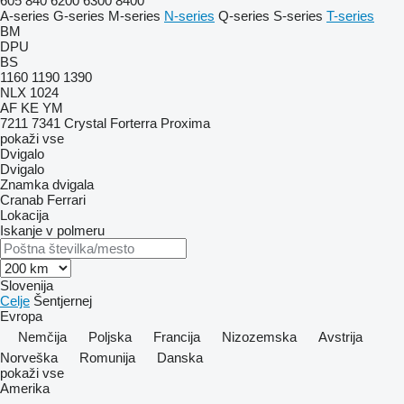
605
840
6200
6300
8400
A-series
G-series
M-series
N-series
Q-series
S-series
T-series
BM
DPU
BS
1160
1190
1390
NLX 1024
AF
KE
YM
7211
7341
Crystal
Forterra
Proxima
pokaži vse
Dvigalo
Dvigalo
Znamka dvigala
Cranab
Ferrari
Lokacija
Iskanje v polmeru
Slovenija
Celje
Šentjernej
Evropa
Nemčija
Poljska
Francija
Nizozemska
Avstrija
Norveška
Romunija
Danska
pokaži vse
Amerika