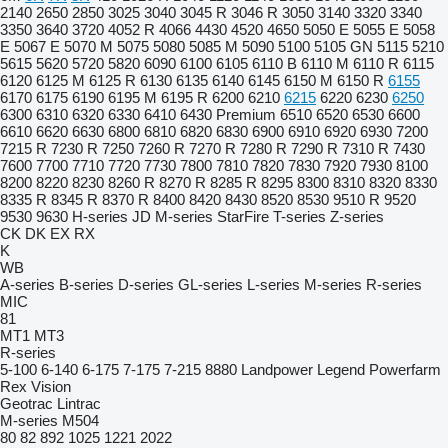
2140
2650
2850
3025
3040
3045 R
3046 R
3050
3140
3320
3340
3350
3640
3720
4052 R
4066
4430
4520
4650
5050 E
5055 E
5058
E
5067 E
5070 M
5075
5080
5085 M
5090
5100
5105 GN
5115
5210
5615
5620
5720
5820
6090
6100
6105
6110 B
6110 M
6110 R
6115
6120
6125 M
6125 R
6130
6135
6140
6145
6150 M
6150 R
6155
6170
6175
6190
6195 M
6195 R
6200
6210
6215
6220
6230
6250
6300
6310
6320
6330
6410
6430 Premium
6510
6520
6530
6600
6610
6620
6630
6800
6810
6820
6830
6900
6910
6920
6930
7200
7215 R
7230 R
7250
7260 R
7270 R
7280 R
7290 R
7310 R
7430
7600
7700
7710
7720
7730
7800
7810
7820
7830
7920
7930
8100
8200
8220
8230
8260 R
8270 R
8285 R
8295
8300
8310
8320
8330
8335 R
8345 R
8370 R
8400
8420
8430
8520
8530
9510 R
9520
9530
9630
H-series
JD
M-series
StarFire
T-series
Z-series
CK
DK
EX
RX
K
WB
A-series
B-series
D-series
GL-series
L-series
M-series
R-series
MIC
81
MT1
MT3
R-series
5-100
6-140
6-175
7-175
7-215
8880
Landpower
Legend
Powerfarm
Rex
Vision
Geotrac
Lintrac
M-series
M504
80
82
892
1025
1221
2022