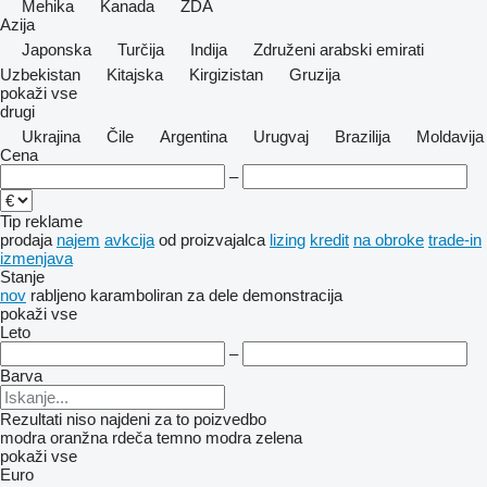
Mehika
Kanada
ZDA
Azija
Japonska
Turčija
Indija
Združeni arabski emirati
Uzbekistan
Kitajska
Kirgizistan
Gruzija
pokaži vse
drugi
Ukrajina
Čile
Argentina
Urugvaj
Brazilija
Moldavija
Cena
–
Tip reklame
prodaja
najem
avkcija
od proizvajalca
lizing
kredit
na obroke
trade-in
izmenjava
Stanje
nov
rabljeno
karamboliran
za dele
demonstracija
pokaži vse
Leto
–
Barva
Rezultati niso najdeni za to poizvedbo
modra
oranžna
rdeča
temno modra
zelena
pokaži vse
Euro