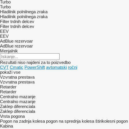
Turbo
Turbo
Hladilnik polnilnega zraka
Hladilnik polnilnega zraka
Filter trdnih delcev
Filter trdnih delcev
EEV
EEV
AdBlue rezervoar
AdBlue rezervoar
Menjalnik
Rezultati niso najdeni za to poizvedbo
CVT
Cmatic
PowerShift
avtomatski
ročni
pokaži vse
Vzvratna prestava
Vzvratna prestava
Retarder
Retarder
Centralno mazanje
Centralno mazanje
Zaklep diferenciala
Zaklep diferenciala
Vrsta pogona
Pogon na zadnja kolesa
pogon na sprednja kolesa
štirikolesni pogon
Kabina