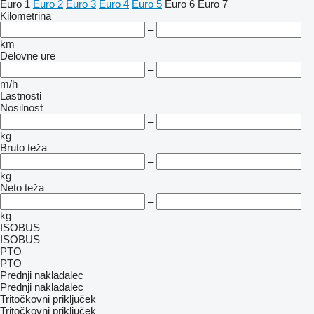
Euro 1
Euro 2
Euro 3
Euro 4
Euro 5
Euro 6
Euro 7
Kilometrina
–
km
Delovne ure
–
m/h
Lastnosti
Nosilnost
–
kg
Bruto teža
–
kg
Neto teža
–
kg
ISOBUS
ISOBUS
PTO
PTO
Prednji nakladalec
Prednji nakladalec
Tritočkovni priključek
Tritočkovni priključek