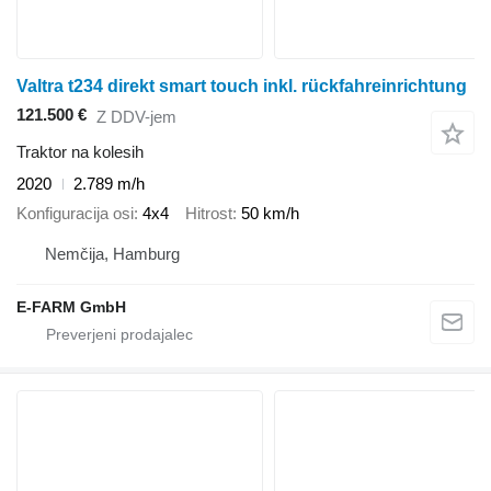
Valtra t234 direkt smart touch inkl. rückfahreinrichtung
121.500 €
Z DDV-jem
Traktor na kolesih
2020
2.789 m/h
Konfiguracija osi
4x4
Hitrost
50 km/h
Nemčija, Hamburg
E-FARM GmbH