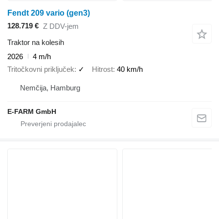
Fendt 209 vario (gen3)
128.719 €
Z DDV-jem
Traktor na kolesih
2026
4 m/h
Tritočkovni priključek
✓
Hitrost
40 km/h
Nemčija, Hamburg
E-FARM GmbH