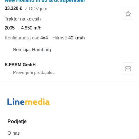
New Holland tn 85 fa dt supersteer
33.320 €
Z DDV-jem
Traktor na kolesih
2005
4.950 m/h
Konfiguracija osi
4x4
Hitrost
40 km/h
Nemčija, Hamburg
E-FARM GmbH
Podjetje
O nas