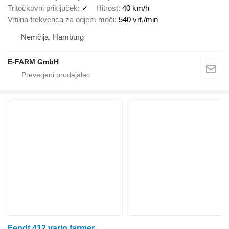
Tritočkovni priključek
✓
Hitrost
40 km/h
Vrtilna frekvenca za odjem moči
540 vrt./min
Nemčija, Hamburg
E-FARM GmbH
Fendt 412 vario farmer