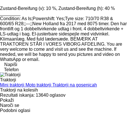
Zustand-Bereifung ​​​​​​​​​‌‌​​​​‌​​​​​​​​​‌‌‌​‌​‌​​​​​​​​​‌‌‌​‌​​​​​​​​​​​‌‌​‌‌‌‌​​​​​​​​​‌‌​‌‌​​​​​​​​​​​‌‌​‌​​‌​​​​​​​​​‌‌​‌‌‌​​​​​​​​​​‌‌​​‌​‌(v): 10 %, Zustand-Bereifung (h): 40 %
________
Condition: As Is;Powershift: Yes;Tyre size: 710/70 R38 &
600/65 R28;;---;;New Holland fra 2017 med 8075 timer. Den har
frontlift og 1 dobbeltvirkende udtag i front. 4 dobbeltvirkende +
LS-udtag i bag. El-justerbare sidespejle med vidvinkel.
Klimaanlæg. Med fuld lædersæde. BEMÆRK AT
TRAKTOREN STÅR I VORES VIBORG AFDELING. You are
very welcome to come and visit us and see the machine. If
needed, we will be happy to send you pictures and video on
WhatsApp or email.
Napiši
Telefon
Traktorji
Mini traktorji
Moto traktorji
Traktorji na gosenicah
Traktorji na kolesih
Rezultati iskanja:
13640 oglasov
Pokaži
Naroči se
Podobni oglasi