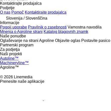
Kontaktirajte prodajalca
Podjetje
O nas
Pomoč
Kontaktirajte prodajalca
Slovenija / Slovenščina
Informacije
Pogoji uporabe
Pravilnik o zasebnosti
Varnostna navodila
Mnenja o Agroline strani
Katalog blagovnih znamk
Naše ponudbe
Oglaševanje na strani Agroline
Objavite oglas
Postavite pasico
Partnerski program
Za podjetja
Naši projekti
Autoline™
Machineryline™
Agroline™
© 2026 Linemedia
Prenesite naše aplikacije