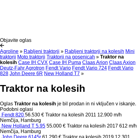
Objavite oglas
Agroline
»
Rabljeni traktorji
»
Rabljeni traktorji na kolesih
Mini
traktorji
Moto traktorji
Traktorji na gosenicah
»
Traktor na
kolesih
Case IH CVX
Case IH Puma
Claas Arion
Claas Axion
Deutz-Fahr Agrotron
Fendt Vario
Fendt Vario 724
Fendt Vario
828
John Deere 6R
New Holland T7
»
Traktor na kolesih
Oglas
Traktor na kolesih
je bil prodan in ni vključen v iskanje.
Podobni oglasi
Fendt 820 ​​​​​​​​​‌‌​​​​‌​​​​​​​​​‌‌‌​‌​‌​​​​​​​​​‌‌‌​‌​​​​​​​​​​​‌‌​
56.530 €
Traktor na kolesih
2011
12.900 m/h
Nemčija, Hamburg
New Holland T 5.95
55.000 €
Traktor na kolesih
2017
612 m/h
Nemčija, Hamburg
John Deere 6145r
61.290 €
Traktor na kolesih
2019
12.301