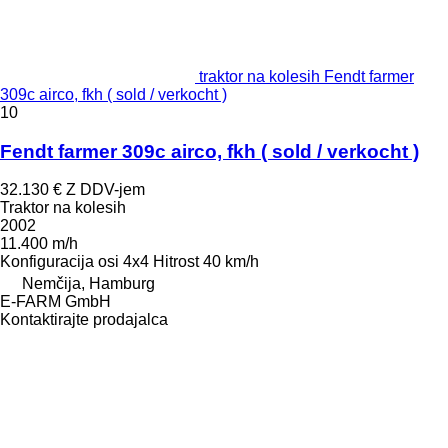
traktor na kolesih Fendt farmer
309c airco, fkh ( sold / verkocht )
10
Fendt farmer 309c airco, fkh ( sold / verkocht )
32.130 €
Z DDV-jem
Traktor na kolesih
2002
11.400 m/h
Konfiguracija osi
4x4
Hitrost
40 km/h
Nemčija, Hamburg
E-FARM GmbH
Kontaktirajte prodajalca