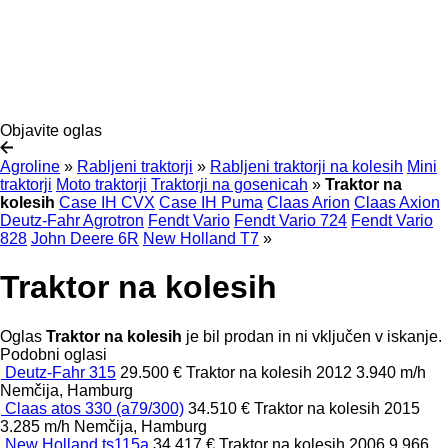
Objavite oglas
Agroline
»
Rabljeni traktorji
»
Rabljeni traktorji na kolesih
Mini
traktorji
Moto traktorji
Traktorji na gosenicah
»
Traktor na
kolesih
Case IH CVX
Case IH Puma
Claas Arion
Claas Axion
Deutz-Fahr Agrotron
Fendt Vario
Fendt Vario 724
Fendt Vario
828
John Deere 6R
New Holland T7
»
Traktor na kolesih
Oglas
Traktor na kolesih
je bil prodan in ni vključen v iskanje.
Podobni oglasi
Deutz-Fahr 315
29.500 €
Traktor na kolesih
2012
3.940 m/h
Nemčija, Hamburg
Claas atos 330 (a79/300)
34.510 €
Traktor na kolesih
2015
3.285 m/h
Nemčija, Hamburg
New Holland ts115a
34.417 €
Traktor na kolesih
2006
9.966