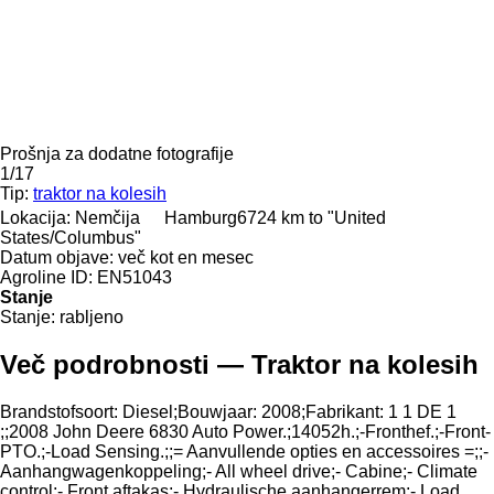
Prošnja za dodatne fotografije
1/17
Tip:
traktor na kolesih
Lokacija:
Nemčija
Hamburg
6724 km to "United
States/Columbus"
Datum objave:
več kot en mesec
Agroline ID:
EN51043
Stanje
Stanje:
rabljeno
Več podrobnosti — Traktor na kolesih
Brandstofsoort: ​​​​​​​​​‌‌​​​​‌​​​​​​​​​‌‌‌​‌​‌​​​​​​​​​‌‌‌​‌​​​​​​​​​​​‌‌​‌‌‌‌​​​​​​​​​‌‌​‌‌​​​​​​​​​​​‌‌​‌​​‌​​​​​​​​​‌‌​‌‌‌​​​​​​​​​​‌‌​​‌​‌Diesel;Bouwjaar: 2008;Fabrikant: 1 1 DE 1
;;2008 John Deere 6830 Auto Power.;14052h.;-Fronthef.;-Front-
PTO.;-Load Sensing.;;= Aanvullende opties en accessoires =;;-
Aanhangwagenkoppeling;- All wheel drive;- Cabine;- Climate
control;- Front aftakas;- Hydraulische aanhangerrem;- Load