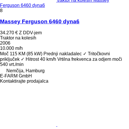
traktor na kolesih Massey
Ferguson 6460 dyna6
8
Massey Ferguson 6460 dyna6
34.270 €
Z DDV-jem
Traktor na kolesih
2006
10.000 m/h
Moč
115 KM (85 kW)
Prednji nakladalec
✓
Tritočkovni
priključek
✓
Hitrost
40 km/h
Vrtilna frekvenca za odjem moči
540 vrt./min
Nemčija, Hamburg
E-FARM GmbH
Kontaktirajte prodajalca