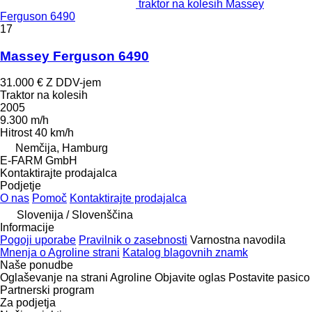
traktor na kolesih Massey
Ferguson 6490
17
Massey Ferguson 6490
31.000 €
Z DDV-jem
Traktor na kolesih
2005
9.300 m/h
Hitrost
40 km/h
Nemčija, Hamburg
E-FARM GmbH
Kontaktirajte prodajalca
Podjetje
O nas
Pomoč
Kontaktirajte prodajalca
Slovenija / Slovenščina
Informacije
Pogoji uporabe
Pravilnik o zasebnosti
Varnostna navodila
Mnenja o Agroline strani
Katalog blagovnih znamk
Naše ponudbe
Oglaševanje na strani Agroline
Objavite oglas
Postavite pasico
Partnerski program
Za podjetja