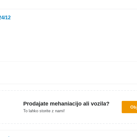
24/12
Prodajate mehaniacijo ali vozila?
Obj
To lahko storite z nami!