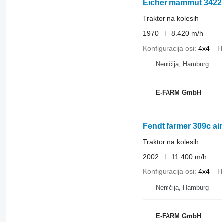
Eicher mammut 3422 
Traktor na kolesih
1970
8.420 m/h
Konfiguracija osi
4x4
H
Nemčija, Hamburg
E-FARM GmbH
Fendt farmer 309c airc
Traktor na kolesih
2002
11.400 m/h
Konfiguracija osi
4x4
H
Nemčija, Hamburg
E-FARM GmbH