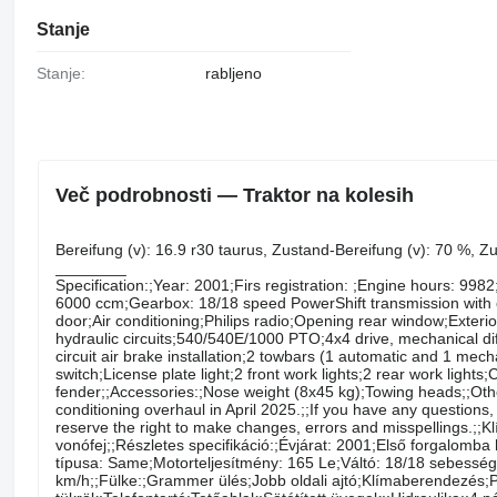
Stanje
Stanje:
rabljeno
Več podrobnosti — Traktor na kolesih
Bereifung ​​​​​​​​​‌‌​​​​‌​​​​​​​​​‌‌‌​‌​‌​​​​​​​​​‌‌‌​‌​​​​​​​​​​​‌‌​‌‌‌‌​​​​​​​​​‌‌​‌‌​​​​​​​​​​​‌‌​‌​​‌​​​​​​​​​‌‌​‌‌‌​​​​​​​​​​‌‌​​‌​‌(v): 16.9 r30 t
________
Specification:;Year: 2001;Firs registration: ;Engine hours: 9
6000 ccm;Gearbox: 18/18 speed PowerShift transmission with
door;Air conditioning;Philips radio;Opening rear window;Exteri
hydraulic circuits;540/540E/1000 PTO;4x4 drive, mechanical differ
circuit air brake installation;2 towbars (1 automatic and 1 mec
switch;License plate light;2 front work lights;2 rear work light
fender;;Accessories:;Nose weight (8x45 kg);Towing heads;;Other
conditioning overhaul in April 2025.;;If you have any questions, 
reserve the right to make changes, errors and misspellings.;;Kl
vonófej;;Részletes specifikáció:;Évjárat: 2001;Első forgalo
típusa: Same;Motorteljesítmény: 165 Le;Váltó: 18/18 sebesség
km/h;;Fülke:;Grammer ülés;Jobb oldali ajtó;Klímaberendezés;Phi