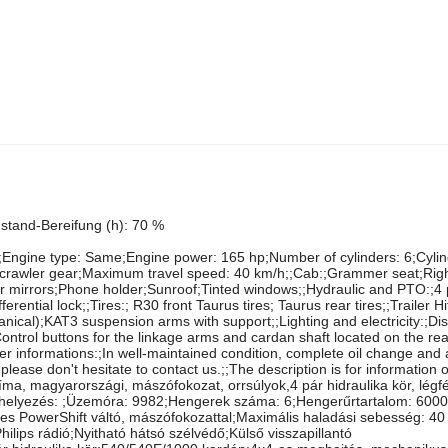
aurus, Zustand-Bereifung (v): 70 %, Zustand-Bereifung (h): 70 %
982;Engine type: Same;Engine power: 165 hp;Number of cylinders: 6;Cyli
 crawler gear;Maximum travel speed: 40 km/h;;Cab:;Grammer seat;Rig
or mirrors;Phone holder;Sunroof;Tinted windows;;Hydraulic and PTO:;4 p
ential lock;;Tires:; R30 front Taurus tires; Taurus rear tires;;Trailer H
hanical);KAT3 suspension arms with support;;Lighting and electricity:;Di
s;Control buttons for the linkage arms and cardan shaft located on the rea
 informations:;In well-maintained condition, complete oil change and a
please don't hesitate to contact us.;;The description is for information 
íma, magyarországi, mászófokozat, orrsúlyok,4 pár hidraulika kör, légf
mba helyezés: ;Üzemóra: 9982;Hengerek száma: 6;Hengerűrtartalom: 600
es PowerShift váltó, mászófokozattal;Maximális haladási sebesség: 40
lips rádió;Nyitható hátsó szélvédő;Külső visszapillantó