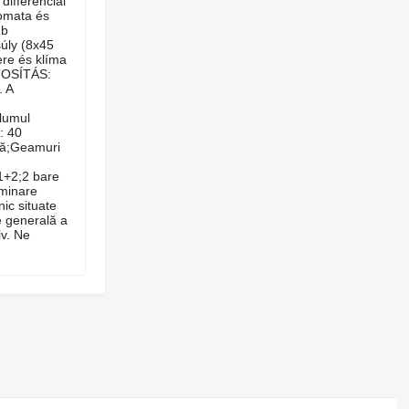
differenciál
tomata és
db
úly (8x45
ere és klíma
TOSÍTÁS:
. A
olumul
: 40
apă;Geamuri
 1+2;2 bare
uminare
nic situate
ie generală a
iv. Ne