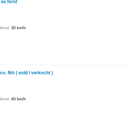
as forst
itrost
30 km/h
o, fkh ( sold / verkocht )
itrost
40 km/h