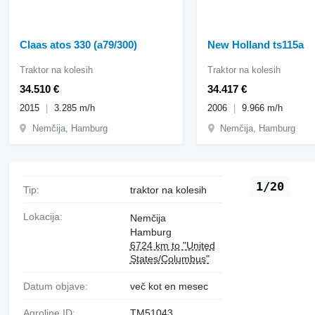
Claas atos 330 (a79/300)
New Holland ts115a
Traktor na kolesih
Traktor na kolesih
34.510 €
34.417 €
2015
3.285 m/h
2006
9.966 m/h
Nemčija, Hamburg
Nemčija, Hamburg
1/20
Tip:
traktor na kolesih
Lokacija:
Nemčija
Hamburg
6724 km to "United
States/Columbus"
Datum objave:
več kot en mesec
Agroline ID:
TM51043