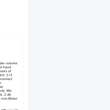
nder volume:
ht-hand
airs of
itch:;1+2
sconnect
r
ir
only. We
ék, 2 db
0 ccm;Motor