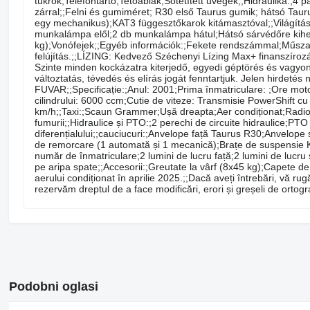
tükrök;Telefontartó;Tetőablak;Sötétített üvegek;;Hidraulika:;4
zárral;;Felni és gumiméret; R30 első Taurus gumik; hátsó Taur
egy mechanikus);KAT3 függesztőkarok kitámasztóval;;Világítás
munkalámpa elől;2 db munkalámpa hátul;Hátsó sárvédőre kihel
kg);Vonófejek;;Egyéb információk:;Fekete rendszámmal;Műszaki
felújítás.;;LÍZING: Kedvező Széchenyi Lízing Max+ finans
Szinte minden kockázatra kiterjedő, egyedi géptörés és vagyonbi
változtatás, tévedés és elírás jogát fenntartjuk. Jelen hirdet
FUVAR;;Specificație:;Anul: 2001;Prima înmatriculare: ;Ore mot
cilindrului: 6000 ccm;Cutie de viteze: Transmisie PowerShift c
km/h;;Taxi:;Scaun Grammer;Ușă dreapta;Aer condiționat;Radio 
fumurii;;Hidraulice și PTO:;2 perechi de circuite hidraulice;
diferențialului;;cauciucuri:;Anvelope față Taurus R30;Anvelope 
de remorcare (1 automată și 1 mecanică);Brațe de suspensie KAT
număr de înmatriculare;2 lumini de lucru față;2 lumini de lucru 
pe aripa spate;;Accesorii:;Greutate la vârf (8x45 kg);Capete de 
aerului condiționat în aprilie 2025.;;Dacă aveți întrebări, vă rug
rezervăm dreptul de a face modificări, erori și greșeli de ortogra
Podobni oglasi