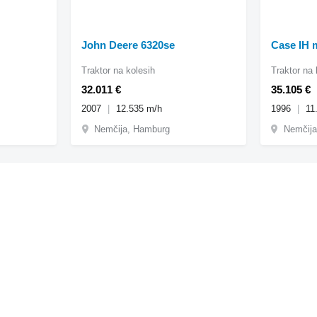
John Deere 6320se
Case IH 
Traktor na kolesih
Traktor na 
32.011 €
35.105 €
2007
12.535 m/h
1996
11
Nemčija, Hamburg
Nemčija