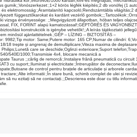
 pár hidraulika kör;540/540E/1000 kardán;4x4-es meghajtás, mechanikus 
us gumik;;Vonószerkezet:;1+2 körös légfék kiépítés;2 db vonófej (1 au
 és elektromosság:;Áramtalanító kapcsoló;Rendszámtábla világítás;2 
yezett függesztőkarokat és kardánt vezérlő gombok;;;Tartozékok:;Orrs
 vizsga érvényessége: ;;Megvigyázott állapotban, hóban teljes olajcs
zírozással, FIX, FORINT alapú kamatozással!;GÉPTÖRÉS ÉS VAGYONBIZ
ztosítási konstrukciók is igénybe vehetők!;;A leírás tájékoztató jellegű
és nem minősül ajánlattételnek.;GÉP – LÍZING – BIZTOSÍTÁS –
or: 9982;Tip motor: Same;Putere motor: 165 CP;Numar de cilindri: 6;V
u 18/18 trepte și angrenaj de demultiplicare;Viteza maxima de deplasare
Philips;Lunetă care se deschide;Oglinzi exterioare;Suport telefon;Tr
PTO 540/540E/1000;Transmisie 4x4, blocare mecanică a
spate Taurus ;;cârlig de remorcă:;Instalare frână pneumatică cu circuit
3 cu suport;;Iluminat și electricitate:;Întrerupător de deconectare;Il
spate;Butoane de control pentru brațele de articulație și arborele carda
tractare;;Alte informatii:;În stare bună, schimb complet de ulei și reviz
ăm să nu ezitați să ne contactați.;;Descrierea este doar cu titlu informat
fie.