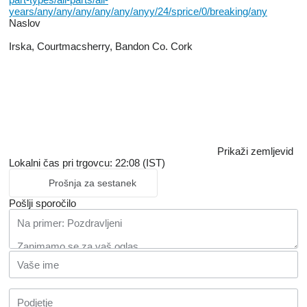
years/any/any/any/any/any/anyy/24/sprice/0/breaking/any
Naslov
Irska, Courtmacsherry, Bandon Co. Cork
Prikaži zemljevid
Lokalni čas pri trgovcu: 22:08 (IST)
Prošnja za sestanek
Pošlji sporočilo