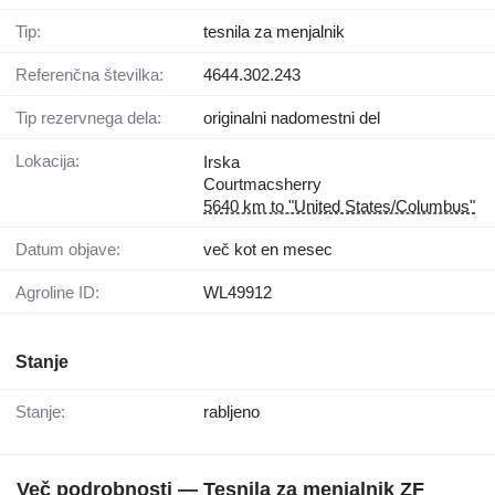
Tip:
tesnila za menjalnik
Referenčna številka:
4644.302.243
Tip rezervnega dela:
originalni nadomestni del
Lokacija:
Irska
Courtmacsherry
5640 km to "United States/Columbus"
Datum objave:
več kot en mesec
Agroline ID:
WL49912
Stanje
Stanje:
rabljeno
Več podrobnosti — Tesnila za menjalnik ZF