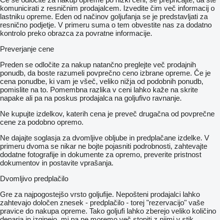
komunicirati z resničnim prodajalcem. Izvedite čim več informacij o
lastniku opreme. Eden od načinov goljufanja se je predstavljati za
resnično podjetje. V primeru suma o tem obvestite nas za dodatno
kontrolo preko obrazca za povratne informacije.
Preverjanje cene
Preden se odločite za nakup natančno preglejte več prodajnih
ponudb, da boste razumeli povprečno ceno izbrane opreme. Če je
cena ponudbe, ki vam je všeč, veliko nižja od podobnih ponudb,
pomislite na to. Pomembna razlika v ceni lahko kaže na skrite
napake ali pa na poskus prodajalca na goljufivo ravnanje.
Ne kupujte izdelkov, katerih cena je preveč drugačna od povprečne
cene za podobno opremo.
Ne dajajte soglasja za dvomljive obljube in predplačane izdelke. V
primeru dvoma se nikar ne bojte pojasniti podrobnosti, zahtevajte
dodatne fotografije in dokumente za opremo, preverite pristnost
dokumentov in postavite vprašanja.
Dvomljivo predplačilo
Gre za najpogostejšo vrsto goljufije. Nepošteni prodajalci lahko
zahtevajo določen znesek - predplačilo - torej "rezervacijo" vaše
pravice do nakupa opreme. Tako goljufi lahko zberejo veliko količino
denarja in izginejo, mi pa ne moremo več stopiti z njimi v stik.