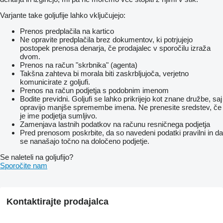
Varjante take goljufije lahko vključujejo:
Prenos predplačila na kartico
Ne opravite predplačila brez dokumentov, ki potrjujejo
postopek prenosa denarja, če prodajalec v sporočilu izraža
dvom.
Prenos na račun "skrbnika" (agenta)
Takšna zahteva bi morala biti zaskrbljujoča, verjetno
komunicirate z goljufi.
Prenos na račun podjetja s podobnim imenom
Bodite previdni. Goljufi se lahko prikrijejo kot znane družbe, saj
opravijo manjše spremembe imena. Ne prenesite sredstev, če
je ime podjetja sumljivo.
Zamenjava lastnih podatkov na računu resničnega podjetja
Pred prenosom poskrbite, da so navedeni podatki pravilni in da
se nanašajo točno na določeno podjetje.
Se naleteli na goljufijo?
Sporočite nam
Kontaktirajte prodajalca