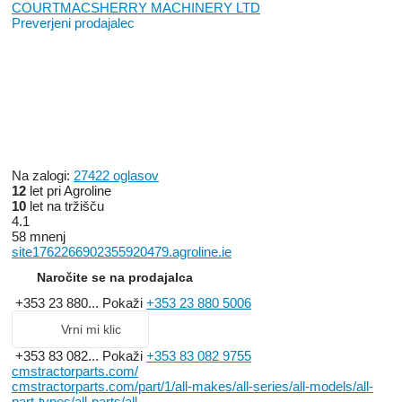
COURTMACSHERRY MACHINERY LTD
Preverjeni prodajalec
Na zalogi:
27422 oglasov
12
let pri Agroline
10
let na tržišču
4.1
58 mnenj
site1762266902355920479.agroline.ie
Naročite se na prodajalca
+353 23 880...
Pokaži
+353 23 880 5006
Vrni mi klic
+353 83 082...
Pokaži
+353 83 082 9755
cmstractorparts.com/
cmstractorparts.com/part/1/all-makes/all-series/all-models/all-
part-types/all-parts/all-