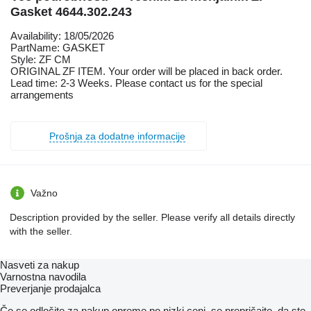
Gasket 4644.302.243
Availability: 18/05/2026
PartName: GASKET
Style: ZF CM
ORIGINAL ZF ITEM. Your order will be placed in back order.
Lead time: 2-3 Weeks. Please contact us for the special
arrangements
Prošnja za dodatne informacije
Važno
Description provided by the seller. Please verify all details directly
with the seller.
Nasveti za nakup
Varnostna navodila
Preverjanje prodajalca
Če se odločite za nakup opreme po nizki ceni, se prepričajte, da ste