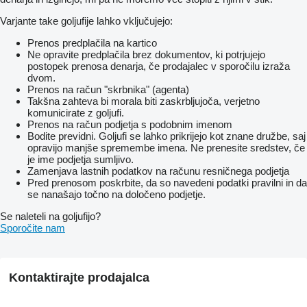
Varjante take goljufije lahko vključujejo:
Prenos predplačila na kartico
Ne opravite predplačila brez dokumentov, ki potrjujejo
postopek prenosa denarja, če prodajalec v sporočilu izraža
dvom.
Prenos na račun "skrbnika" (agenta)
Takšna zahteva bi morala biti zaskrbljujoča, verjetno
komunicirate z goljufi.
Prenos na račun podjetja s podobnim imenom
Bodite previdni. Goljufi se lahko prikrijejo kot znane družbe, saj
opravijo manjše spremembe imena. Ne prenesite sredstev, če
je ime podjetja sumljivo.
Zamenjava lastnih podatkov na računu resničnega podjetja
Pred prenosom poskrbite, da so navedeni podatki pravilni in da
se nanašajo točno na določeno podjetje.
Se naleteli na goljufijo?
Sporočite nam
Kontaktirajte prodajalca