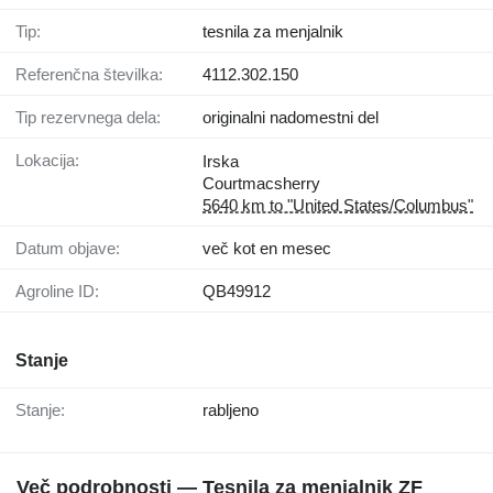
Tip:
tesnila za menjalnik
Referenčna številka:
4112.302.150
Tip rezervnega dela:
originalni nadomestni del
Lokacija:
Irska
Courtmacsherry
5640 km to "United States/Columbus"
Datum objave:
več kot en mesec
Agroline ID:
QB49912
Stanje
Stanje:
rabljeno
Več podrobnosti — Tesnila za menjalnik ZF