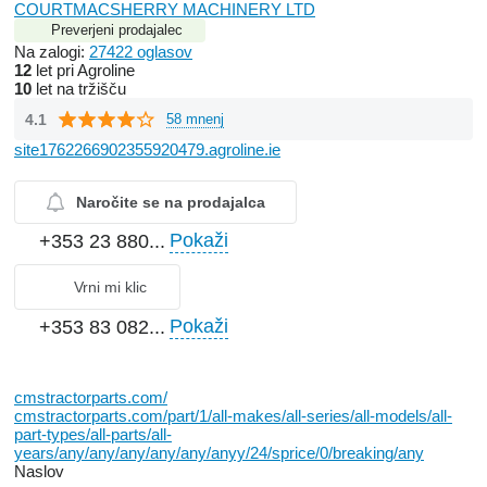
COURTMACSHERRY MACHINERY LTD
Preverjeni prodajalec
Na zalogi:
27422 oglasov
12
let pri Agroline
10
let na tržišču
4.1
58 mnenj
site1762266902355920479.agroline.ie
Naročite se na prodajalca
Pokaži
+353 23 880...
Vrni mi klic
Pokaži
+353 83 082...
cmstractorparts.com/
cmstractorparts.com/part/1/all-makes/all-series/all-models/all-
part-types/all-parts/all-
years/any/any/any/any/any/anyy/24/sprice/0/breaking/any
Naslov