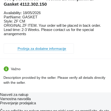
Gasket 4112.302.150
Availability: 18/05/2026
PartName: GASKET
Style: ZF CM
ORIGINAL ZF ITEM. Your order will be placed in back order.
Lead time: 2-3 Weeks. Please contact us for the special
arrangements
Prošnja za dodatne informacije
Važno
Description provided by the seller. Please verify all details directly
with the seller.
Nasveti za nakup
Varnostna navodila
Preverjanje prodajalca
Če se odločite za nakup opreme po nizki ceni, se prepričajte, da ste