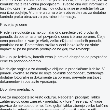
komunicirati z resničnim prodajalcem. Izvedite čim več informacij o
lastniku opreme. Eden od načinov goljufanja se je predstavljati za
resnično podjetje. V primeru suma o tem obvestite nas za dodatno
kontrolo preko obrazca za povratne informacije.
Preverjanje cene
Preden se odločite za nakup natančno preglejte več prodajnih
ponudb, da boste razumeli povprečno ceno izbrane opreme. Če je
cena ponudbe, ki vam je všeč, veliko nižja od podobnih ponudb,
pomislite na to. Pomembna razlika v ceni lahko kaže na skrite
napake ali pa na poskus prodajalca na goljufivo ravnanje.
Ne kupujte izdelkov, katerih cena je preveč drugačna od povprečne
cene za podobno opremo.
Ne dajajte soglasja za dvomljive obljube in predplačane izdelke. V
primeru dvoma se nikar ne bojte pojasniti podrobnosti, zahtevajte
dodatne fotografije in dokumente za opremo, preverite pristnost
dokumentov in postavite vprašanja.
Dvomljivo predplačilo
Gre za najpogostejšo vrsto goljufije. Nepošteni prodajalci lahko
zahtevajo določen znesek - predplačilo - torej "rezervacijo" vaše
pravice do nakupa opreme. Tako goljufi lahko zberejo veliko količino
denarja in izginejo, mi pa ne moremo več stopiti z njimi v stik.