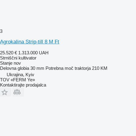
3
Agrokalina Strip-till 8 M Ft
25.520 €
1.313.000 UAH
Strniščni kultivator
Stanje
nov
Delovna globia
30 mm
Potrebna moč traktorja
210 KM
Ukrajina, Kyiv
TOV «FERM Ye»
Kontaktirajte prodajalca