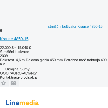
strniščni kultivator Krause 4850-15
6
Krause 4850-15
22.000 $
≈ 19.040 €
Strniščni kultivator
2009
Pokritost
4,6 m
Delovna globia
450 mm
Potrebna moč traktorja
400
KM
Ukrajina, Sumy
OOO "AGRO-ALYaNS"
Kontaktirajte prodajalca