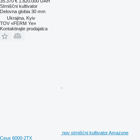
35.370 €
1.820.000 UAH
Strniščni kultivator
Delovna globia
30 mm
Ukrajina, Kyiv
TOV «FERM Ye»
Kontaktirajte prodajalca
nov strniščni kultivator Amazone
Ceus 6000-2TX