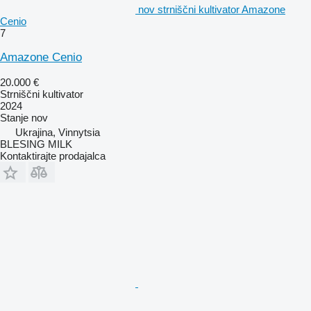
nov strniščni kultivator Amazone
Cenio
7
Amazone Cenio
20.000 €
Strniščni kultivator
2024
Stanje
nov
Ukrajina, Vinnytsia
BLESING MILK
Kontaktirajte prodajalca