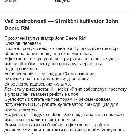
Stanje:
rabljeno
Več podrobnosti — Strniščni kultivator John
Deere RM
Просапний культиватор John Deere RM
Ключові переваги
Висока продуктивність - завдяки 8 рядам, культиватор
обробляє великі площі, що економить час.
Ефективне розпушування - три ряди лап забезпечують
якісну обробку ґрунту, що покращує аерацію та
водопроникність.
Універсальність - міжряддя 70 см дозволяє
використовувати культиватор для різних
сільськогосподарських культур.
Легкість у використанні - навісний тип забезпечує простоту
в управлінні та маневреність на полі.
Сумісність з багатьма тракторами - рекомендована
потужність 80 к.с. робить культиватор підходящим для
різних моделей.
Надійність - продукція John Deere відзначається високою
якістю матеріалів та виготовлення.
Знижені витрати на обробку - ефективність роботи
дозволяє зменшити витрати на паливо та обслуговування.