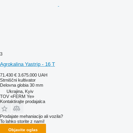
3
Agrokalina Yastrip - 16 T
71.430 €
3.675.000 UAH
Strniščni kultivator
Delovna globia
30 mm
Ukrajina, Kyiv
TOV «FERM Ye»
Kontaktirajte prodajalca
Prodajate mehaniacijo ali vozila?
To lahko storite z nami!
Objavite oglas