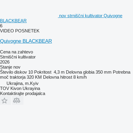
nov strniščni kultivator Quivogne
BLACKBEAR
6
VIDEO POSNETEK
Quivogne BLACKBEAR
Cena na zahtevo
Strniščni kultivator
2026
Stanje
nov
Število diskov
10
Pokritost
4,3 m
Delovna globia
350 mm
Potrebna
moč traktorja
320 KM
Delovna hitrost
8 km/h
Ukrajina, m.Kyiv
TOV Kivon Ukrayina
Kontaktirajte prodajalca