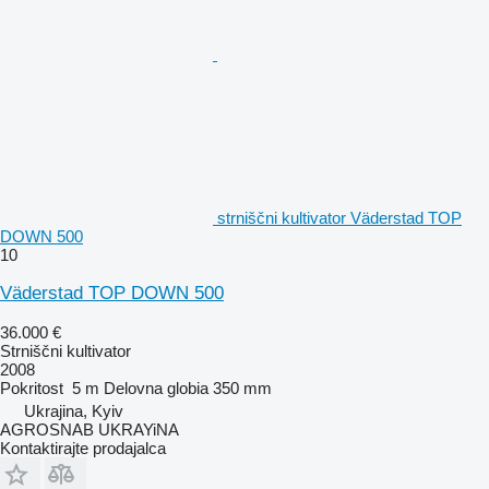
strniščni kultivator Väderstad TOP
DOWN 500
10
Väderstad TOP DOWN 500
36.000 €
Strniščni kultivator
2008
Pokritost
5 m
Delovna globia
350 mm
Ukrajina, Kyiv
AGROSNAB UKRAYiNA
Kontaktirajte prodajalca