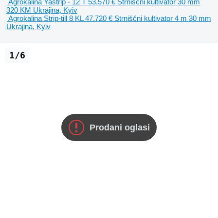
Agrokalina Yastrip - 12 T
53.570 €
Strniščni kultivator
30 mm
320 KM
Ukrajina, Kyiv
Agrokalina Strip-till 8 KL
47.720 €
Strniščni kultivator
4 m
30 mm
Ukrajina, Kyiv
1/6
Prodani oglasi