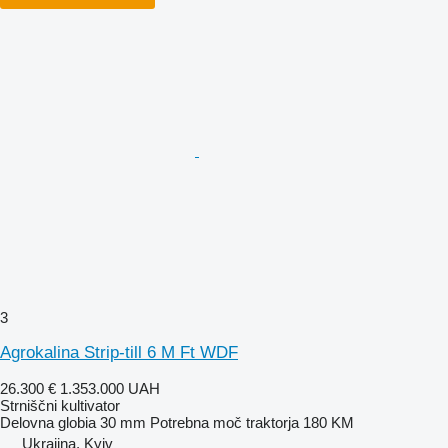
3
Agrokalina Strip-till 6 M Ft WDF
26.300 €
1.353.000 UAH
Strniščni kultivator
Delovna globia
30 mm
Potrebna moč traktorja
180 KM
Ukrajina, Kyiv