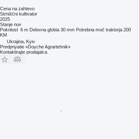
Cena na zahtevo
Strniščni kultivator
2025
Stanje
nov
Pokritost
6 m
Delovna globia
30 mm
Potrebna moč traktorja
200
KM
Ukrajina, Kyiv
Predpriyatie «Doyche Agrartehnik»
Kontaktirajte prodajalca