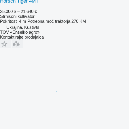
Horsch Tiger 4MT
25.000 $
≈ 21.640 €
Strniščni kultivator
Pokritost
4 m
Potrebna moč traktorja
270 KM
Ukrajina, Kustivtsi
TOV «Enselko agro»
Kontaktirajte prodajalca