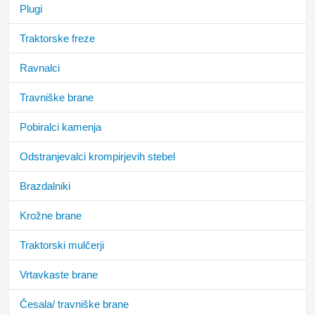
Plugi
Traktorske freze
Ravnalci
Travniške brane
Pobiralci kamenja
Odstranjevalci krompirjevih stebel
Brazdalniki
Krožne brane
Traktorski mulčerji
Vrtavkaste brane
Česala/ travniške brane