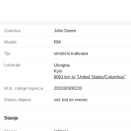
Znamka:
John Deere
Model:
RM
Tip:
strniščni kultivator
Lokacija:
Ukrajina
Kyiv
8063 km to "United States/Columbus"
Id.št. zaloge trgovca:
201030300233
Datum objave:
več kot en mesec
Stanje