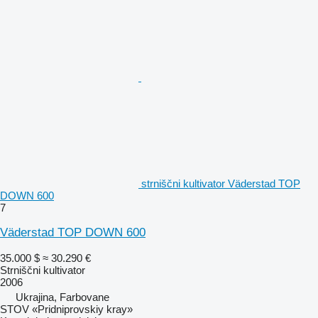
strniščni kultivator Väderstad TOP
DOWN 600
7
Väderstad TOP DOWN 600
35.000 $
≈ 30.290 €
Strniščni kultivator
2006
Ukrajina, Farbovane
STOV «Pridniprovskiy kray»