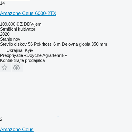
14
Amazone Ceus 6000-2TX
109.800 €
Z DDV-jem
Strniščni kultivator
2020
Stanje
nov
Število diskov
56
Pokritost
6 m
Delovna globia
350 mm
Ukrajina, Kyiv
Predpriyatie «Doyche Agrartehnik»
Kontaktirajte prodajalca
2
Amazone Ceus