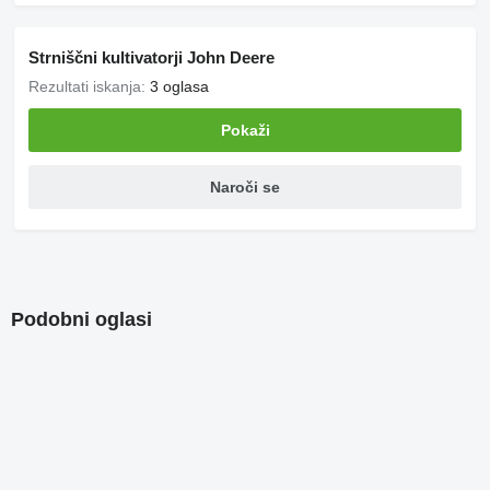
Strniščni kultivatorji John Deere
Rezultati iskanja:
3 oglasa
Pokaži
Naroči se
Podobni oglasi