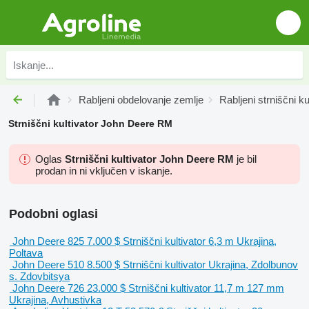
Rabljeni obdelovanje zemlje
Rabljeni strniščni kul
Strniščni kultivator John Deere RM
Oglas
Strniščni kultivator John Deere RM
je bil
prodan in ni vključen v iskanje.
Podobni oglasi
John Deere 825
7.000 $
Strniščni kultivator
6,3 m
Ukrajina,
Poltava
John Deere 510
8.500 $
Strniščni kultivator
Ukrajina, Zdolbunov
s. Zdovbitsya
John Deere 726
23.000 $
Strniščni kultivator
11,7 m
127 mm
Ukrajina, Avhustivka