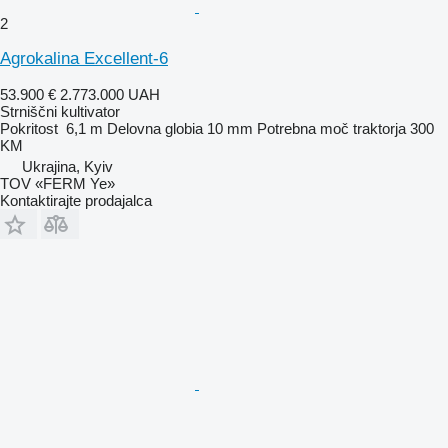
2
Agrokalina Excellent-6
53.900 €
2.773.000 UAH
Strniščni kultivator
Pokritost
6,1 m
Delovna globia
10 mm
Potrebna moč traktorja
300
KM
Ukrajina, Kyiv
TOV «FERM Ye»
Kontaktirajte prodajalca