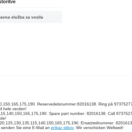
toritve
avna služba za vozila
40,150.165,175,190. Reservedelsnummer:82016138. Ring på 97375277 
til hele verden!
5,140,150,165,175,190. Spare part number: 82016138. Call 9737527
ide!
20,125,130,135,115,140,150,165,175,190. Ersatzteilnummer: 8201613
r senden Sie eine E-Mail an
prikaz stikov
. Wir verschicken Weltweit!