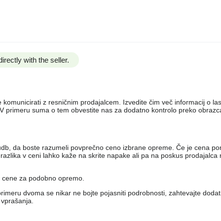
irectly with the seller.
e komunicirati z resničnim prodajalcem. Izvedite čim več informacij o la
e. V primeru suma o tem obvestite nas za dodatno kontrolo preko obraz
udb, da boste razumeli povprečno ceno izbrane opreme. Če je cena po
azlika v ceni lahko kaže na skrite napake ali pa na poskus prodajalca n
ne cene za podobno opremo.
primeru dvoma se nikar ne bojte pojasniti podrobnosti, zahtevajte dodatn
 vprašanja.