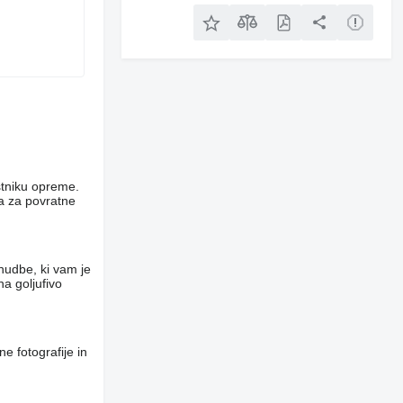
stniku opreme.
ca za povratne
nudbe, ki vam je
a goljufivo
e fotografije in