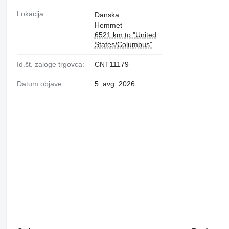
Lokacija:
Danska
Hemmet
6521 km to "United
States/Columbus"
Id.št. zaloge trgovca:
CNT11179
Datum objave:
5. avg. 2026