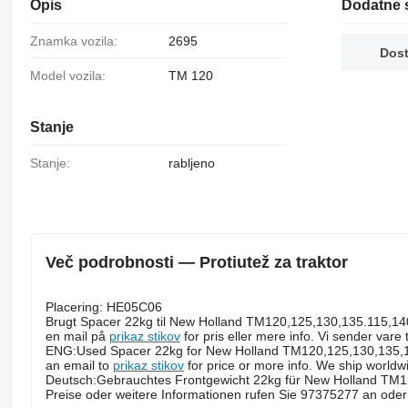
Opis
Dodatne s
Znamka vozila:
2695
Dost
Model vozila:
TM 120
Stanje
Stanje:
rabljeno
Več podrobnosti — Protiutež za traktor
Placering: HE05C06
Brugt Spacer 22kg til New Holland TM120,125,130,135.115,1
en mail på
prikaz stikov
for pris eller mere info. Vi sender vare 
ENG:Used Spacer 22kg for New Holland TM120,125,130,135,11
an email to
prikaz stikov
for price or more info. We ship worldw
Deutsch:Gebrauchtes Frontgewicht 22kg für New Holland TM1
Preise oder weitere Informationen rufen Sie 97375277 an ode