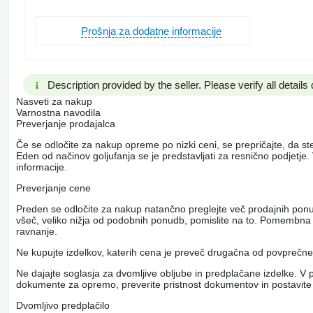
Prošnja za dodatne informacije
Description provided by the seller. Please verify all details d
Nasveti za nakup
Varnostna navodila
Preverjanje prodajalca
Če se odločite za nakup opreme po nizki ceni, se prepričajte, da st
Eden od načinov goljufanja se je predstavljati za resnično podjetj
informacije.
Preverjanje cene
Preden se odločite za nakup natančno preglejte več prodajnih pon
všeč, veliko nižja od podobnih ponudb, pomislite na to. Pomembna r
ravnanje.
Ne kupujte izdelkov, katerih cena je preveč drugačna od povpreč
Ne dajajte soglasja za dvomljive obljube in predplačane izdelke. V 
dokumente za opremo, preverite pristnost dokumentov in postavite
Dvomljivo predplačilo