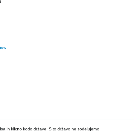
d
View
isa in klicno kodo države.
S to državo ne sodelujemo