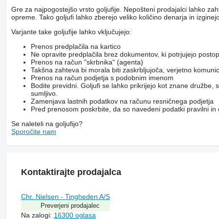
Gre za najpogostejšo vrsto goljufije. Nepošteni prodajalci lahko za
opreme. Tako goljufi lahko zberejo veliko količino denarja in izginejo
Varjante take goljufije lahko vključujejo:
Prenos predplačila na kartico
Ne opravite predplačila brez dokumentov, ki potrjujejo posto
Prenos na račun "skrbnika" (agenta)
Takšna zahteva bi morala biti zaskrbljujoča, verjetno komunicir
Prenos na račun podjetja s podobnim imenom
Bodite previdni. Goljufi se lahko prikrijejo kot znane družbe
sumljivo.
Zamenjava lastnih podatkov na računu resničnega podjetja
Pred prenosom poskrbite, da so navedeni podatki pravilni in
Se naleteli na goljufijo?
Sporočite nam
Kontaktirajte prodajalca
Chr. Nielsen - Tingheden A/S
Preverjeni prodajalec
Na zalogi:
16300 oglasa