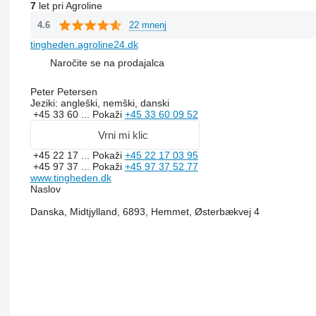
7
let pri Agroline
22 mnenj
4.6
tingheden.agroline24.dk
Naročite se na prodajalca
Peter Petersen
Jeziki:
angleški, nemški, danski
+45 33 60 ...
Pokaži
+45 33 60 09 52
Vrni mi klic
+45 22 17 ...
Pokaži
+45 22 17 03 95
+45 97 37 ...
Pokaži
+45 97 37 52 77
www.tingheden.dk
Naslov
Danska, Midtjylland, 6893, Hemmet, Østerbækvej 4