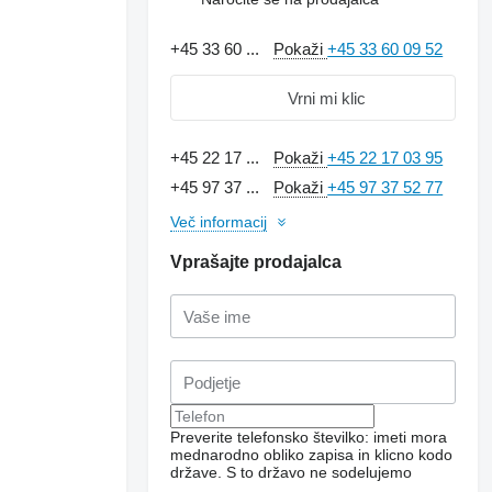
+45 33 60 ...
Pokaži
+45 33 60 09 52
Vrni mi klic
+45 22 17 ...
Pokaži
+45 22 17 03 95
+45 97 37 ...
Pokaži
+45 97 37 52 77
Več informacij
Vprašajte prodajalca
Preverite telefonsko številko: imeti mora
mednarodno obliko zapisa in klicno kodo
države.
S to državo ne sodelujemo