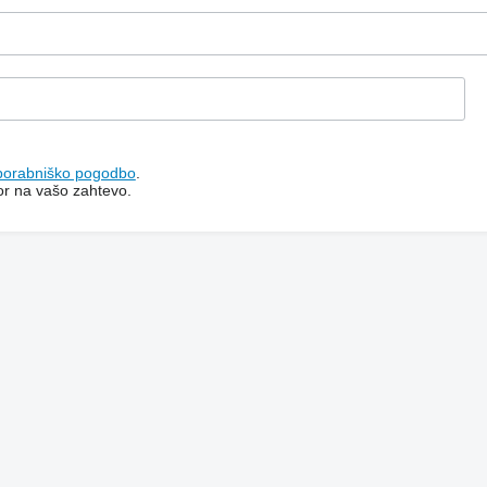
porabniško pogodbo
.
or na vašo zahtevo.