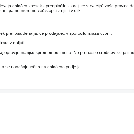
htevajo določen znesek - predplačilo - torej "rezervacijo" vaše pravice 
, mi pa ne moremo več stopiti z njimi v stik.
pek prenosa denarja, če prodajalec v sporočilu izraža dvom.
ate z goljufi.
, saj opravijo manjše spremembe imena. Ne prenesite sredstev, če je ime
 da se nanašajo točno na določeno podjetje.