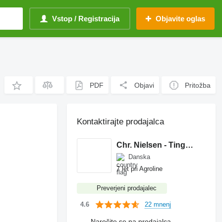
Vstop / Registracija
Objavite oglas
PDF
Objavi
Pritožba
Kontaktirajte prodajalca
Chr. Nielsen - Tingheden A/S
Danska
7 let pri Agroline
Preverjeni prodajalec
22 mnenj
4.6
Naročite se na prodajalca