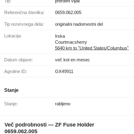
Tip:
pritrdilni vijak
Referenčna številka:
0659.062.005
Tip rezervnega dela:
originalni nadomestni del
Lokacija:
Irska
Courtmacsherry
5640 km to "United States/Columbus"
Datum objave:
več kot en mesec
Agroline ID:
GX49911
Stanje
Stanje:
rabljeno
Več podrobnosti — ZF Fuse Holder
0659.062.005