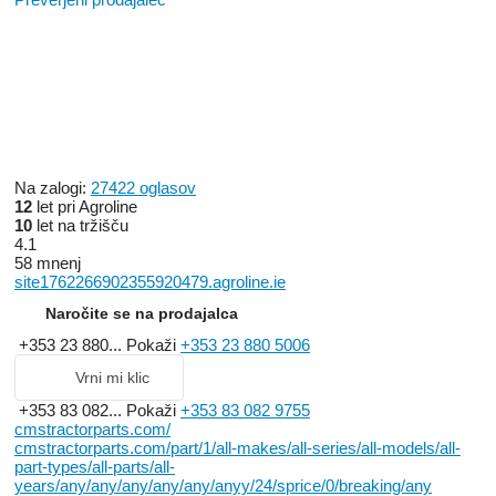
Na zalogi:
27422 oglasov
12
let pri Agroline
10
let na tržišču
4.1
58 mnenj
site1762266902355920479.agroline.ie
Naročite se na prodajalca
+353 23 880...
Pokaži
+353 23 880 5006
Vrni mi klic
+353 83 082...
Pokaži
+353 83 082 9755
cmstractorparts.com/
cmstractorparts.com/part/1/all-makes/all-series/all-models/all-
part-types/all-parts/all-
years/any/any/any/any/any/anyy/24/sprice/0/breaking/any