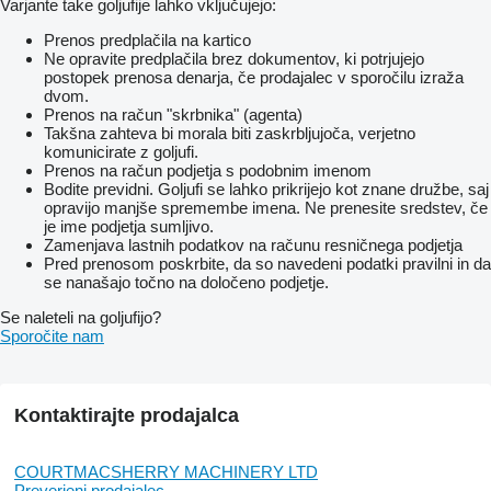
Varjante take goljufije lahko vključujejo:
Prenos predplačila na kartico
Ne opravite predplačila brez dokumentov, ki potrjujejo
postopek prenosa denarja, če prodajalec v sporočilu izraža
dvom.
Prenos na račun "skrbnika" (agenta)
Takšna zahteva bi morala biti zaskrbljujoča, verjetno
komunicirate z goljufi.
Prenos na račun podjetja s podobnim imenom
Bodite previdni. Goljufi se lahko prikrijejo kot znane družbe, saj
opravijo manjše spremembe imena. Ne prenesite sredstev, če
je ime podjetja sumljivo.
Zamenjava lastnih podatkov na računu resničnega podjetja
Pred prenosom poskrbite, da so navedeni podatki pravilni in da
se nanašajo točno na določeno podjetje.
Se naleteli na goljufijo?
Sporočite nam
Kontaktirajte prodajalca
COURTMACSHERRY MACHINERY LTD
Preverjeni prodajalec