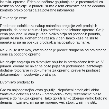
lastniku opreme. Eden od načinov goljufanja se je predstavljati za
resnično podjetje. V primeru suma o tem obvestite nas za dodatno
kontrolo preko obrazca za povratne informacije.
Preverjanje cene
Preden se odločite za nakup natančno preglejte več prodajnih
ponudb, da boste razumeli povprečno ceno izbrane opreme. Če je
cena ponudbe, ki vam je všeč, veliko nižja od podobnih ponudb,
pomislite na to. Pomembna razlika v ceni lahko kaže na skrite
napake ali pa na poskus prodajalca na goljufivo ravnanje.
Ne kupujte izdelkov, katerih cena je preveč drugačna od povprečne
cene za podobno opremo.
Ne dajajte soglasja za dvomljive obljube in predplačane izdelke. V
primeru dvoma se nikar ne bojte pojasniti podrobnosti, zahtevajte
dodatne fotografije in dokumente za opremo, preverite pristnost
dokumentov in postavite vprašanja.
Dvomljivo predplačilo
Gre za najpogostejšo vrsto goljufije. Nepošteni prodajalci lahko
zahtevajo določen znesek - predplačilo - torej "rezervacijo" vaše
pravice do nakupa opreme. Tako goljufi lahko zberejo veliko količino
denarja in izginejo, mi pa ne moremo več stopiti z njimi v stik.