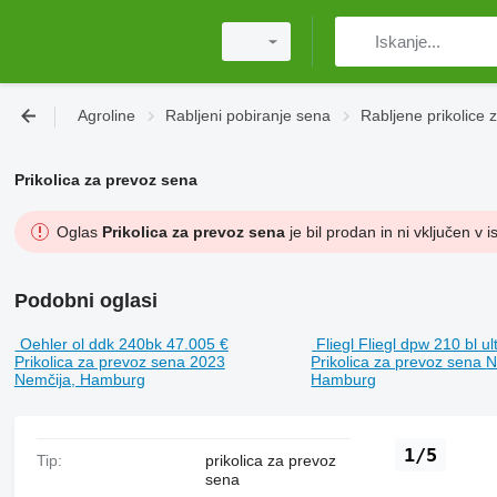
Agroline
Rabljeni pobiranje sena
Rabljene prikolice 
Prikolica za prevoz sena
Oglas
Prikolica za prevoz sena
je bil prodan in ni vključen v i
Podobni oglasi
Oehler ol ddk 240bk
47.005 €
Fliegl Fliegl dpw 210 bl ul
Prikolica za prevoz sena
2023
Prikolica za prevoz sena
N
Nemčija, Hamburg
Hamburg
1/5
Tip:
prikolica za prevoz
sena