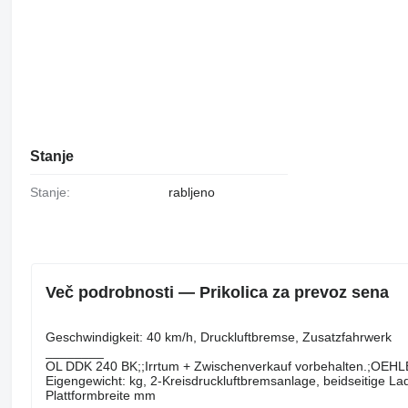
Stanje
Stanje:
rabljeno
Več podrobnosti — Prikolica za prevoz sena
Geschwindigkeit: 40 km/h, Druckluftbremse, Zusatzfahrwerk
________
OL DDK 240 BK;;Irrtum + Zwischenverkauf vorbehalten.;OEHL
Eigengewicht: kg, 2-Kreisdruckluftbremsanlage, beidseitige La
Plattformbreite mm