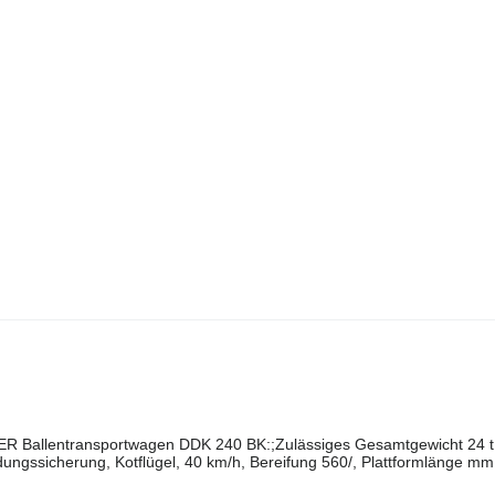
ER Ballentransportwagen DDK 240 BK:;Zulässiges Gesamtgewicht 24 t
dungssicherung, Kotflügel, 40 km/h, Bereifung 560/, Plattformlänge mm