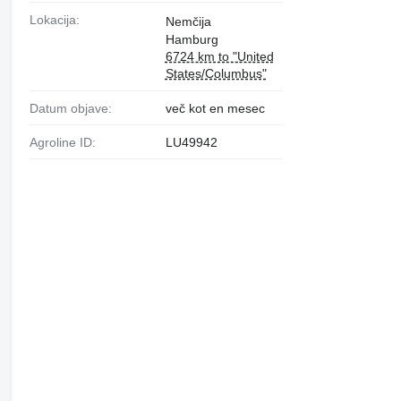
Lokacija:
Nemčija
Hamburg
6724 km to "United
States/Columbus"
Datum objave:
več kot en mesec
Agroline ID:
LU49942