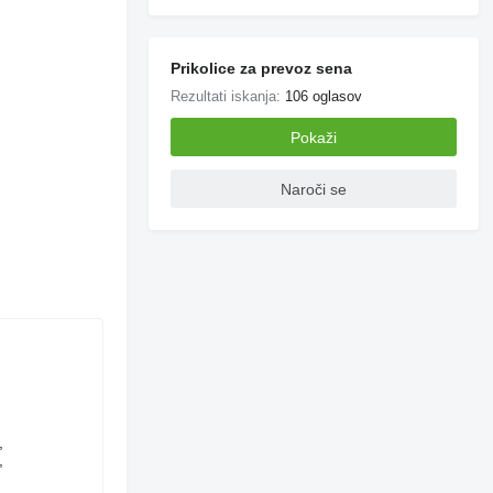
Prošnja za dodatne
Prikolice za prevoz sena
fotografije
Rezultati iskanja:
106 oglasov
Pokaži
Naroči se
,
,