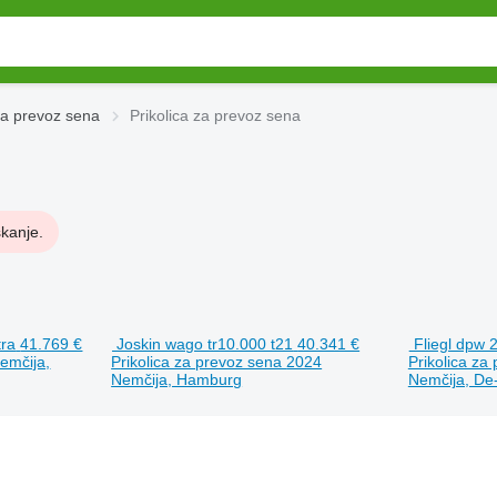
za prevoz sena
Prikolica za prevoz sena
skanje.
tra
41.769 €
Joskin wago tr10.000 t21
40.341 €
Fliegl dpw 2
emčija,
Prikolica za prevoz sena
2024
Prikolica za
Nemčija, Hamburg
Nemčija, De