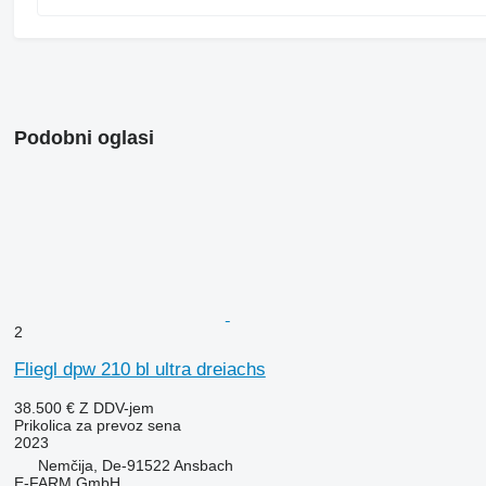
Podobni oglasi
2
Fliegl dpw 210 bl ultra dreiachs
38.500 €
Z DDV-jem
Prikolica za prevoz sena
2023
Nemčija, De-91522 Ansbach
E-FARM GmbH