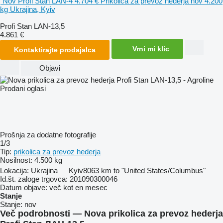
Nov Profi Stan LAN-4
4.704 €
Prikolica za prevoz hederja
nov
4.200
kg
Ukrajina, Kyiv
Profi Stan LAN-13,5
4.861 €
Vrni mi klic
Kontaktirajte prodajalca
Objavi
Prodani oglasi
Prošnja za dodatne fotografije
1/3
Tip:
prikolica za prevoz hederja
Nosilnost:
4.500 kg
Lokacija:
Ukrajina
Kyiv
8063 km to "United States/Columbus"
Id.št. zaloge trgovca:
201090300046
Datum objave:
več kot en mesec
Stanje
Stanje:
nov
Več podrobnosti — Nova prikolica za prevoz hederja