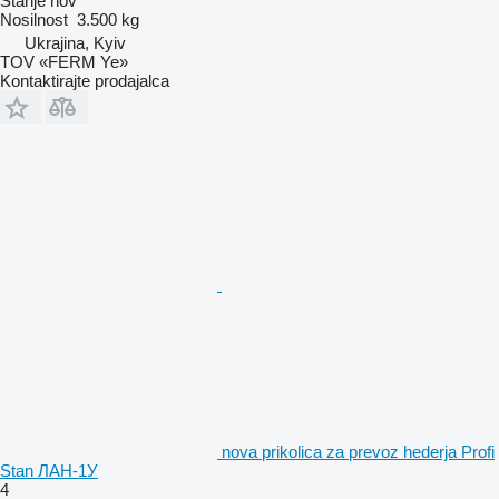
Stanje
nov
Nosilnost
3.500 kg
Ukrajina, Kyiv
TOV «FERM Ye»
Kontaktirajte prodajalca
nova prikolica za prevoz hederja Profi
Stan ЛАН-1У
4