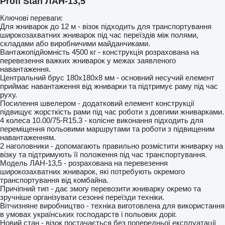
Profi Stan ЛАН-13,5
Ключові переваги:
Для жниварок до 12 м - візок підходить для транспортування
широкозахватних жниварок під час переїздів між полями,
складами або виробничими майданчиками.
Вантажопідйомність 4500 кг - конструкція розрахована на
перевезення важких жниварок у межах заявленого
навантаження.
Центральний брус 180х180х8 мм - основний несучий елемент
приймає навантаження від жниварки та підтримує раму під час
руху.
Посилення швелером - додатковий елемент конструкції
підвищує жорсткість рами під час роботи з довгими жниварками.
4 колеса 10.00/75-R15.3 - колісне виконання підходить для
переміщення польовими маршрутами та роботи з підвищеним
навантаженням.
2 наголовники - допомагають правильно розмістити жниварку на
візку та підтримують її положення під час транспортування.
Модель ЛАН-13,5 - розрахована на перевезення
широкозахватних жниварок, які потребують окремого
транспортування від комбайна.
Причіпний тип - дає змогу перевозити жниварку окремо та
зручніше організувати сезонні переїзди техніки.
Вітчизняне виробництво - техніка виготовлена для використання
в умовах українських господарств і польових доріг.
Новий стан - візок постачається без попередньої експлуатації