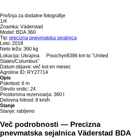
Prošnja za dodatne fotografije
1/4
Znamka:
Väderstad
Model:
BDA 360
Tip:
precizna pnevmatska sejalnica
Leto:
2018
Neto teža:
360 kg
Lokacija:
Ukrajina
Pisochyn
8386 km to "United
States/Columbus"
Datum objave:
več kot en mesec
Agroline ID:
RY27714
Opis
Pokritost:
6 m
Število vrstic:
24
Prostornina rezervoarja:
360 l
Delovna hitrost:
8 km/h
Stanje
Stanje:
rabljeno
Več podrobnosti — Precizna
pnevmatska sejalnica Väderstad BDA