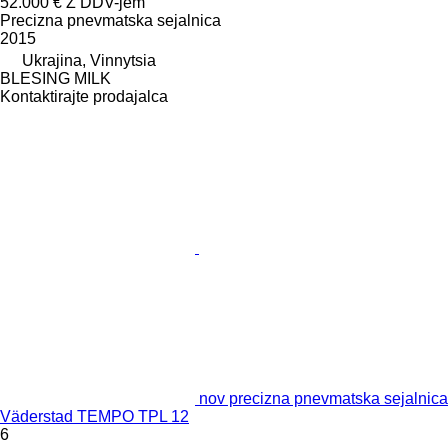
52.000 €
Z DDV-jem
Precizna pnevmatska sejalnica
2015
Ukrajina, Vinnytsia
BLESING MILK
Kontaktirajte prodajalca
nov precizna pnevmatska sejalnica
Väderstad TEMPO TPL 12
6