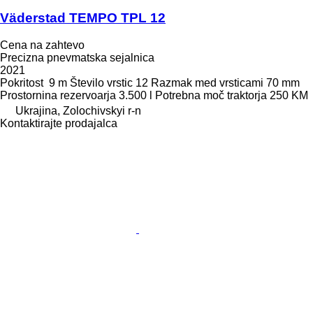
Väderstad TEMPO TPL 12
Cena na zahtevo
Precizna pnevmatska sejalnica
2021
Pokritost
9 m
Število vrstic
12
Razmak med vrsticami
70 mm
Prostornina rezervoarja
3.500 l
Potrebna moč traktorja
250 KM
Ukrajina, Zolochivskyi r-n
Kontaktirajte prodajalca