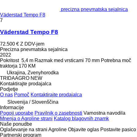
precizna pnevmatska sejalnica
Väderstad Tempo F8
7
Väderstad Tempo F8
72.500 €
Z DDV-jem
Precizna pnevmatska sejalnica
2022
Pokritost
5,4 m
Razmak med vrsticami
70 mm
Potrebna moč
traktorja
170 KM
Ukrajina, Zvenyhorodka
TRIDAAGRO NEW
Kontaktirajte prodajalca
Podjetje
O nas
Pomoč
Kontaktirajte prodajalca
Slovenija / Slovenščina
Informacije
Pogoji uporabe
Pravilnik o zasebnosti
Varnostna navodila
Mnenja o Agroline strani
Katalog blagovnih znamk
Naše ponudbe
Oglaševanje na strani Agroline
Objavite oglas
Postavite pasico
Partnerski program