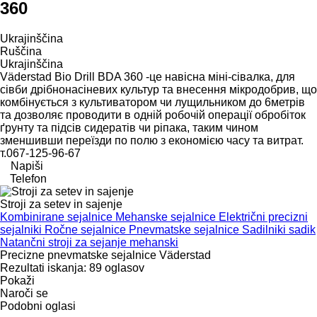
360
Ukrajinščina
Ruščina
Ukrajinščina
Väderstad Bio Drill BDA 360 -це навісна міні-сівалка, для
сівби дрібнонасіневих культур та внесення мікродобрив, що
комбінується з культиватором чи лущильником до 6метрів
та дозволяє проводити в одній робочій операції обробіток
ґрунту та підсів сидератів чи ріпака, таким чином
зменшивши переїзди по полю з економією часу та витрат.
т.067-125-96-67
Napiši
Telefon
Stroji za setev in sajenje
Kombinirane sejalnice
Mehanske sejalnice
Električni precizni
sejalniki
Ročne sejalnice
Pnevmatske sejalnice
Sadilniki sadik
Natančni stroji za sejanje mehanski
Precizne pnevmatske sejalnice Väderstad
Rezultati iskanja:
89 oglasov
Pokaži
Naroči se
Podobni oglasi