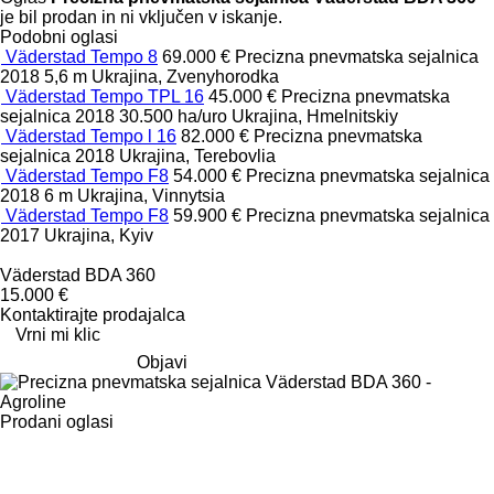
je bil prodan in ni vključen v iskanje.
Podobni oglasi
Väderstad Tempo 8
69.000 €
Precizna pnevmatska sejalnica
2018
5,6 m
Ukrajina, Zvenyhorodka
Väderstad Tempo TPL 16
45.000 €
Precizna pnevmatska
sejalnica
2018
30.500 ha/uro
Ukrajina, Hmelnitskiy
Väderstad Tempo l 16
82.000 €
Precizna pnevmatska
sejalnica
2018
Ukrajina, Terebovlia
Väderstad Tempo F8
54.000 €
Precizna pnevmatska sejalnica
2018
6 m
Ukrajina, Vinnytsia
Väderstad Tempo F8
59.900 €
Precizna pnevmatska sejalnica
2017
Ukrajina, Kyiv
Väderstad BDA 360
15.000 €
Kontaktirajte prodajalca
Vrni mi klic
Objavi
Prodani oglasi