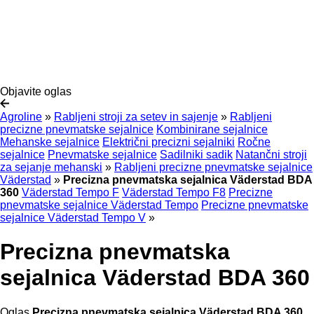
Objavite oglas
Agroline
»
Rabljeni stroji za setev in sajenje
»
Rabljeni
precizne pnevmatske sejalnice
Kombinirane sejalnice
Mehanske sejalnice
Električni precizni sejalniki
Ročne
sejalnice
Pnevmatske sejalnice
Sadilniki sadik
Natančni stroji
za sejanje mehanski
»
Rabljeni precizne pnevmatske sejalnice
Väderstad
»
Precizna pnevmatska sejalnica Väderstad BDA
360
Väderstad Tempo F
Väderstad Tempo F8
Precizne
pnevmatske sejalnice Väderstad Tempo
Precizne pnevmatske
sejalnice Väderstad Tempo V
»
Precizna pnevmatska
sejalnica Väderstad BDA 360
Oglas
Precizna pnevmatska sejalnica Väderstad BDA 360