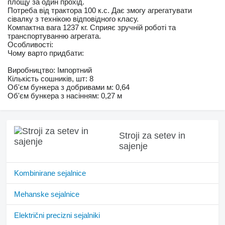
площу за один прохід.
Потреба від трактора 100 к.с. Дає змогу агрегатувати
сівалку з технікою відповідного класу.
Компактна вага 1237 кг. Сприяє зручній роботі та
транспортуванню агрегата.
Особливості:
Чому варто придбати:
Виробництво: Імпортний
Кількість сошників, шт: 8
Об'єм бункера з добривами м: 0,64
Об'єм бункера з насінням: 0,27 м
Stroji za setev in
sajenje
Kombinirane sejalnice
Mehanske sejalnice
Električni precizni sejalniki