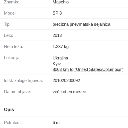
Znamka:
Maschio
Model:
SP 8
Tip:
precizna pnevmatska sejalnica
Leto:
2013
Neto teža:
1.237 kg
Lokacija:
Ukrajina
Kyiv
8063 km to "United States/Columbus"
Id.št. zaloge trgovca:
201020200092
Datum objave:
več kot en mesec
Opis
Pokritost:
6 m