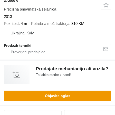
27.000 €
Precizna pnevmatska sejalnica
2013
Pokritost
4 m
Potrebna moč traktorja
310 KM
Ukrajina, Kyiv
Prodazh tehniki
Prodajate mehaniacijo ali vozila?
To lahko storite z nami!
Objavite oglas