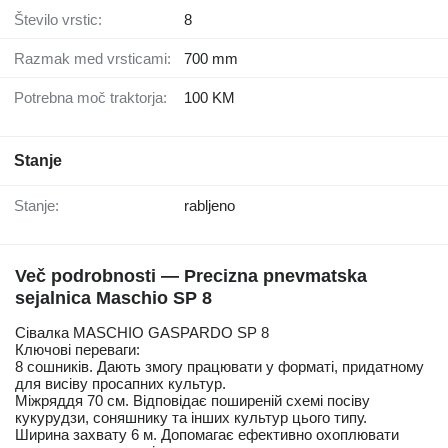
Število vrstic:
8
Razmak med vrsticami:
700 mm
Potrebna moč traktorja:
100 KM
Stanje
Stanje:
rabljeno
Več podrobnosti — Precizna pnevmatska
sejalnica Maschio SP 8
Сівалка MASCHIO GASPARDO SP 8
Ключові переваги:
8 сошників. Дають змогу працювати у форматі, придатному
для висіву просапних культур.
Міжряддя 70 см. Відповідає поширеній схемі посіву
кукурудзи, соняшнику та інших культур цього типу.
Ширина захвату 6 м. Допомагає ефективно охоплювати