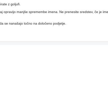
ate z goljufi.
, saj opravijo manjše spremembe imena. Ne prenesite sredstev, če je ime
 da se nanašajo točno na določeno podjetje.