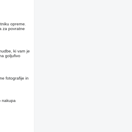
stniku opreme.
ca za povratne
nudbe, ki vam je
a goljufivo
e fotografije in
do nakupa