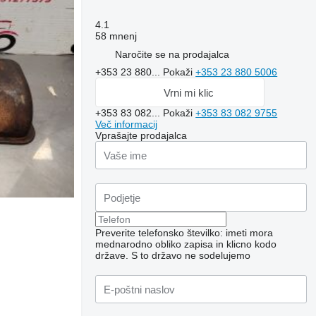
4.1
58 mnenj
Naročite se na prodajalca
+353 23 880...
Pokaži
+353 23 880 5006
Vrni mi klic
+353 83 082...
Pokaži
+353 83 082 9755
Več informacij
Vprašajte prodajalca
Preverite telefonsko številko: imeti mora
mednarodno obliko zapisa in klicno kodo
države.
S to državo ne sodelujemo