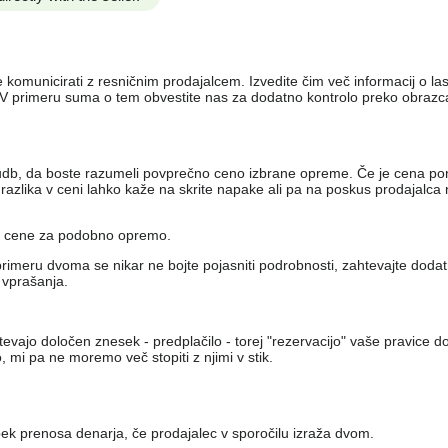
e komunicirati z resničnim prodajalcem. Izvedite čim več informacij o la
e. V primeru suma o tem obvestite nas za dodatno kontrolo preko obraz
udb, da boste razumeli povprečno ceno izbrane opreme. Če je cena po
azlika v ceni lahko kaže na skrite napake ali pa na poskus prodajalca n
ne cene za podobno opremo.
primeru dvoma se nikar ne bojte pojasniti podrobnosti, zahtevajte dodatn
 vprašanja.
htevajo določen znesek - predplačilo - torej "rezervacijo" vaše pravice 
, mi pa ne moremo več stopiti z njimi v stik.
pek prenosa denarja, če prodajalec v sporočilu izraža dvom.