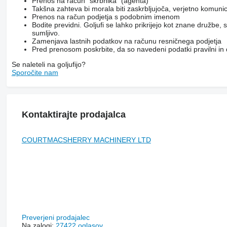
Prenos na račun "skrbnika" (agenta)
Takšna zahteva bi morala biti zaskrbljujoča, verjetno komunicir
Prenos na račun podjetja s podobnim imenom
Bodite previdni. Goljufi se lahko prikrijejo kot znane družbe
sumljivo.
Zamenjava lastnih podatkov na računu resničnega podjetja
Pred prenosom poskrbite, da so navedeni podatki pravilni in
Se naleteli na goljufijo?
Sporočite nam
Kontaktirajte prodajalca
COURTMACSHERRY MACHINERY LTD
Preverjeni prodajalec
Na zalogi:
27422 oglasov