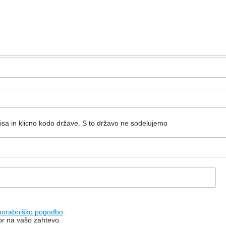
isa in klicno kodo države.
S to državo ne sodelujemo
porabniško pogodbo
.
or na vašo zahtevo.