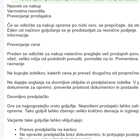
Nasveti za nakup
Varnostna navodila
Preverjanje prodajalca
Če se odločite za nakup opreme po nizki ceni, se prepričajte, da st
Eden od načinov goljufanja se je predstavljati za resnično podjetj
informacije.
Preverjanje cene
Preden se odločite za nakup natančno preglejte več prodajnih pon
všeč, veliko nižja od podobnih ponudb, pomislite na to. Pomembna r
ravnanje.
Ne kupujte izdelkov, katerih cena je preveč drugačna od povpreč
Ne dajajte soglasja za dvomljive obljube in predplačane izdelke. V 
dokumente za opremo, preverite pristnost dokumentov in postavite
Dvomljivo predplačilo
Gre za najpogostejšo vrsto goljufije. Nepošteni prodajalci lahko za
opreme. Tako goljufi lahko zberejo veliko količino denarja in izginejo
Varjante take goljufije lahko vključujejo:
Prenos predplačila na kartico
Ne opravite predplačila brez dokumentov, ki potrjujejo posto