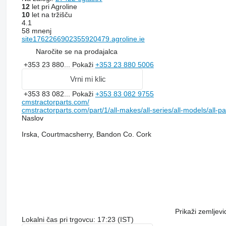
12
let pri Agroline
10
let na tržišču
4.1
58 mnenj
site1762266902355920479.agroline.ie
Naročite se na prodajalca
+353 23 880...
Pokaži
+353 23 880 5006
Vrni mi klic
+353 83 082...
Pokaži
+353 83 082 9755
cmstractorparts.com/
cmstractorparts.com/part/1/all-makes/all-series/all-models/all-p
Naslov
Irska, Courtmacsherry, Bandon Co. Cork
Prikaži zemljevi
Lokalni čas pri trgovcu: 17:23 (IST)