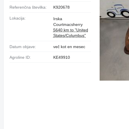
Referenčna številka:
K920678
Lokacija:
Irska
Courtmacsherry
5640 km to "United
States/Columbus"
Datum objave:
več kot en mesec
Agroline ID:
KE49910