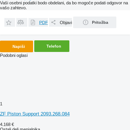
Vaši osebni podatki bodo obdelani, da bo mogoče podati odgovor na
vašo zahtevo.
PDF
Objavi
Pritožba
Telefon
Napiši
Podobni oglasi
1
ZF Piston Support 2093.268.084
4.168 €
Ostali deli menjalnika