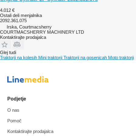
4.012 €
Ostali deli menjalnika
2092.361.075
Irska, Courtmacsherry
COURTMACSHERRY MACHINERY LTD
Kontaktirajte prodajalca
Glej tudi
Traktorji na kolesih
Mini traktorji
Traktorji na gosenicah
Moto traktorji
Podjetje
O nas
Pomoč
Kontaktirajte prodajalca