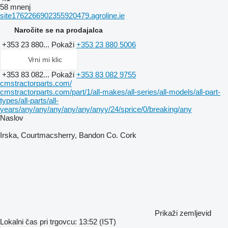
58 mnenj
site1762266902355920479.agroline.ie
Naročite se na prodajalca
+353 23 880...
Pokaži
+353 23 880 5006
Vrni mi klic
+353 83 082...
Pokaži
+353 83 082 9755
cmstractorparts.com/
cmstractorparts.com/part/1/all-makes/all-series/all-models/all-part-
types/all-parts/all-
years/any/any/any/any/any/anyy/24/sprice/0/breaking/any
Naslov
Irska, Courtmacsherry, Bandon Co. Cork
Prikaži zemljevid
Lokalni čas pri trgovcu: 13:52 (IST)