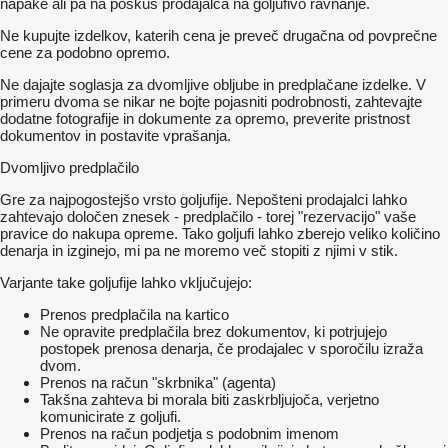
napake ali pa na poskus prodajalca na goljufivo ravnanje.
Ne kupujte izdelkov, katerih cena je preveč drugačna od povprečne
cene za podobno opremo.
Ne dajajte soglasja za dvomljive obljube in predplačane izdelke. V
primeru dvoma se nikar ne bojte pojasniti podrobnosti, zahtevajte
dodatne fotografije in dokumente za opremo, preverite pristnost
dokumentov in postavite vprašanja.
Dvomljivo predplačilo
Gre za najpogostejšo vrsto goljufije. Nepošteni prodajalci lahko
zahtevajo določen znesek - predplačilo - torej "rezervacijo" vaše
pravice do nakupa opreme. Tako goljufi lahko zberejo veliko količino
denarja in izginejo, mi pa ne moremo več stopiti z njimi v stik.
Varjante take goljufije lahko vključujejo:
Prenos predplačila na kartico
Ne opravite predplačila brez dokumentov, ki potrjujejo
postopek prenosa denarja, če prodajalec v sporočilu izraža
dvom.
Prenos na račun "skrbnika" (agenta)
Takšna zahteva bi morala biti zaskrbljujoča, verjetno
komunicirate z goljufi.
Prenos na račun podjetja s podobnim imenom