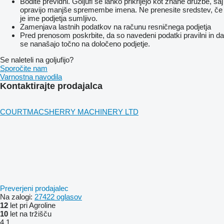
Bodite previdni. Goljufi se lahko prikrijejo kot znane družbe, saj
opravijo manjše spremembe imena. Ne prenesite sredstev, če
je ime podjetja sumljivo.
Zamenjava lastnih podatkov na računu resničnega podjetja
Pred prenosom poskrbite, da so navedeni podatki pravilni in da
se nanašajo točno na določeno podjetje.
Se naleteli na goljufijo?
Sporočite nam
Varnostna navodila
Kontaktirajte prodajalca
COURTMACSHERRY MACHINERY LTD
Preverjeni prodajalec
Na zalogi:
27422 oglasov
12
let pri Agroline
10
let na tržišču
4.1