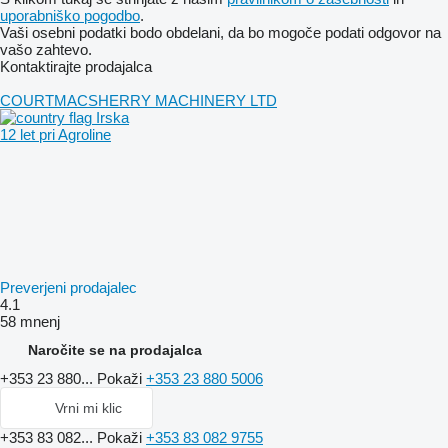
uporabniško pogodbo
.
Vaši osebni podatki bodo obdelani, da bo mogoče podati odgovor na
vašo zahtevo.
Kontaktirajte prodajalca
COURTMACSHERRY MACHINERY LTD
Irska
12 let pri Agroline
Preverjeni prodajalec
4.1
58 mnenj
Naročite se na prodajalca
+353 23 880...
Pokaži
+353 23 880 5006
Vrni mi klic
+353 83 082...
Pokaži
+353 83 082 9755