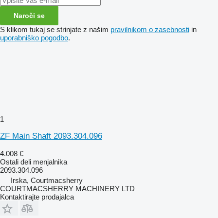
Naroči se
S klikom tukaj se strinjate z našim
pravilnikom o zasebnosti
in
uporabniško pogodbo
.
1
ZF Main Shaft 2093.304.096
4.008 €
Ostali deli menjalnika
2093.304.096
Irska, Courtmacsherry
COURTMACSHERRY MACHINERY LTD
Kontaktirajte prodajalca