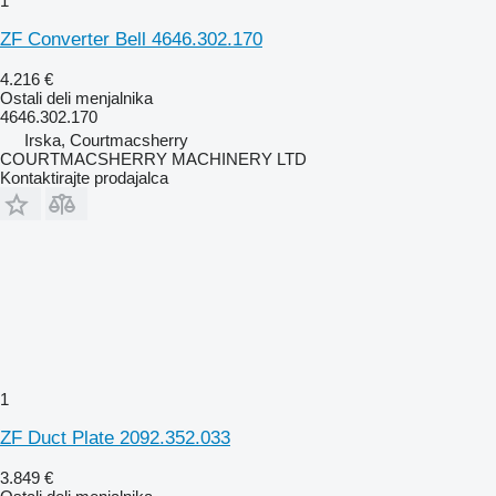
1
ZF Converter Bell 4646.302.170
4.216 €
Ostali deli menjalnika
4646.302.170
Irska, Courtmacsherry
COURTMACSHERRY MACHINERY LTD
Kontaktirajte prodajalca
1
ZF Duct Plate 2092.352.033
3.849 €