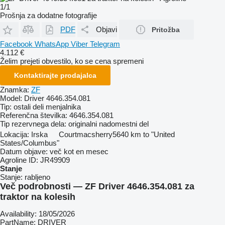
1/1
Prošnja za dodatne fotografije
PDF
Objavi
Pritožba
Facebook
WhatsApp
Viber
Telegram
4.112 €
Želim prejeti obvestilo, ko se cena spremeni
Kontaktirajte prodajalca
Znamka:
ZF
Model:
Driver 4646.354.081
Tip:
ostali deli menjalnika
Referenčna številka:
4646.354.081
Tip rezervnega dela:
originalni nadomestni del
Lokacija:
Irska
Courtmacsherry
5640 km to "United
States/Columbus"
Datum objave:
več kot en mesec
Agroline ID:
JR49909
Stanje
Stanje:
rabljeno
Več podrobnosti — ZF Driver 4646.354.081 za
traktor na kolesih
Availability: 18/05/2026
PartName: DRIVER