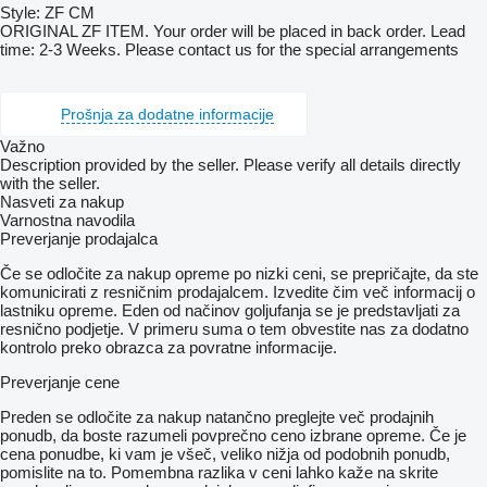
Style: ZF CM
ORIGINAL ZF ITEM. Your order will be placed in back order. Lead
time: 2-3 Weeks. Please contact us for the special arrangements
Prošnja za dodatne informacije
Važno
Description provided by the seller. Please verify all details directly
with the seller.
Nasveti za nakup
Varnostna navodila
Preverjanje prodajalca
Če se odločite za nakup opreme po nizki ceni, se prepričajte, da ste
komunicirati z resničnim prodajalcem. Izvedite čim več informacij o
lastniku opreme. Eden od načinov goljufanja se je predstavljati za
resnično podjetje. V primeru suma o tem obvestite nas za dodatno
kontrolo preko obrazca za povratne informacije.
Preverjanje cene
Preden se odločite za nakup natančno preglejte več prodajnih
ponudb, da boste razumeli povprečno ceno izbrane opreme. Če je
cena ponudbe, ki vam je všeč, veliko nižja od podobnih ponudb,
pomislite na to. Pomembna razlika v ceni lahko kaže na skrite