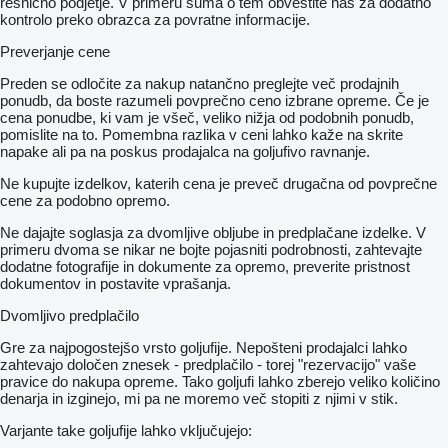
resnično podjetje. V primeru suma o tem obvestite nas za dodatno
kontrolo preko obrazca za povratne informacije.
Preverjanje cene
Preden se odločite za nakup natančno preglejte več prodajnih
ponudb, da boste razumeli povprečno ceno izbrane opreme. Če je
cena ponudbe, ki vam je všeč, veliko nižja od podobnih ponudb,
pomislite na to. Pomembna razlika v ceni lahko kaže na skrite
napake ali pa na poskus prodajalca na goljufivo ravnanje.
Ne kupujte izdelkov, katerih cena je preveč drugačna od povprečne
cene za podobno opremo.
Ne dajajte soglasja za dvomljive obljube in predplačane izdelke. V
primeru dvoma se nikar ne bojte pojasniti podrobnosti, zahtevajte
dodatne fotografije in dokumente za opremo, preverite pristnost
dokumentov in postavite vprašanja.
Dvomljivo predplačilo
Gre za najpogostejšo vrsto goljufije. Nepošteni prodajalci lahko
zahtevajo določen znesek - predplačilo - torej "rezervacijo" vaše
pravice do nakupa opreme. Tako goljufi lahko zberejo veliko količino
denarja in izginejo, mi pa ne moremo več stopiti z njimi v stik.
Varjante take goljufije lahko vključujejo: