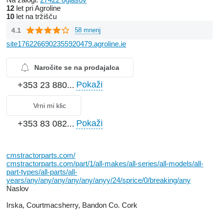
12
let pri Agroline
10
let na tržišču
4.1
58 mnenj
site1762266902355920479.agroline.ie
Naročite se na prodajalca
Pokaži
+353 23 880...
Vrni mi klic
Pokaži
+353 83 082...
cmstractorparts.com/
cmstractorparts.com/part/1/all-makes/all-series/all-models/all-
part-types/all-parts/all-
years/any/any/any/any/any/anyy/24/sprice/0/breaking/any
Naslov
Irska, Courtmacsherry, Bandon Co. Cork