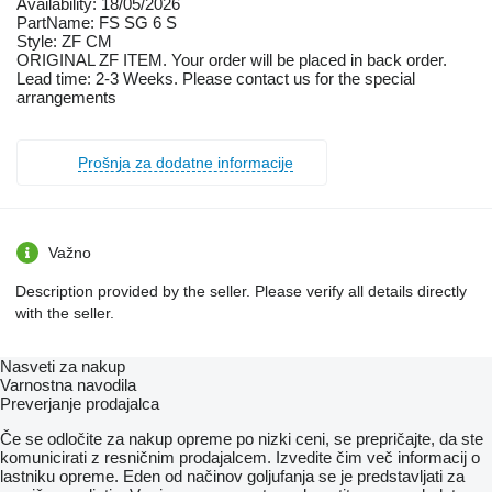
Availability: 18/05/2026
PartName: FS SG 6 S
Style: ZF CM
ORIGINAL ZF ITEM. Your order will be placed in back order.
Lead time: 2-3 Weeks. Please contact us for the special
arrangements
Prošnja za dodatne informacije
Važno
Description provided by the seller. Please verify all details directly
with the seller.
Nasveti za nakup
Varnostna navodila
Preverjanje prodajalca
Če se odločite za nakup opreme po nizki ceni, se prepričajte, da ste
komunicirati z resničnim prodajalcem. Izvedite čim več informacij o
lastniku opreme. Eden od načinov goljufanja se je predstavljati za