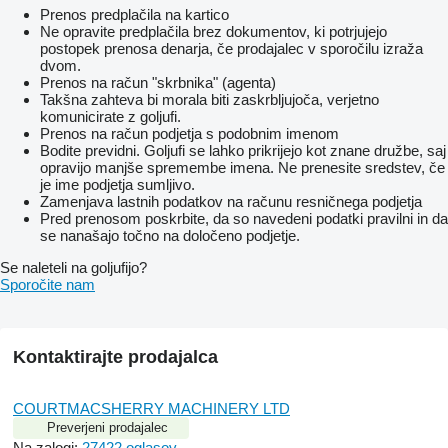
Prenos predplačila na kartico
Ne opravite predplačila brez dokumentov, ki potrjujejo
postopek prenosa denarja, če prodajalec v sporočilu izraža
dvom.
Prenos na račun "skrbnika" (agenta)
Takšna zahteva bi morala biti zaskrbljujoča, verjetno
komunicirate z goljufi.
Prenos na račun podjetja s podobnim imenom
Bodite previdni. Goljufi se lahko prikrijejo kot znane družbe, saj
opravijo manjše spremembe imena. Ne prenesite sredstev, če
je ime podjetja sumljivo.
Zamenjava lastnih podatkov na računu resničnega podjetja
Pred prenosom poskrbite, da so navedeni podatki pravilni in da
se nanašajo točno na določeno podjetje.
Se naleteli na goljufijo?
Sporočite nam
Kontaktirajte prodajalca
COURTMACSHERRY MACHINERY LTD
Preverjeni prodajalec
Na zalogi:
27422 oglasov