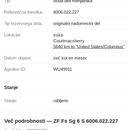
Tip:
ostali deli menjalnika
Referenčna številka:
6006.022.227
Tip rezervnega dela:
originalni nadomestni del
Lokacija:
Irska
Courtmacsherry
5640 km to "United States/Columbus"
Datum objave:
več kot en mesec
Agroline ID:
WU49911
Stanje
Stanje:
rabljeno
Več podrobnosti — ZF Fs Sg 6 S 6006.022.227