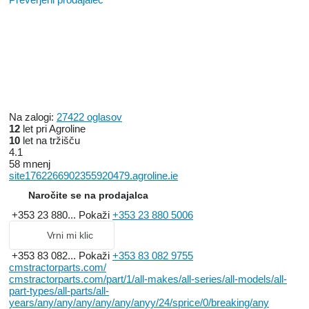
Na zalogi:
27422 oglasov
12
let pri Agroline
10
let na tržišču
4.1
58 mnenj
site1762266902355920479.agroline.ie
Naročite se na prodajalca
+353 23 880...
Pokaži
+353 23 880 5006
Vrni mi klic
+353 83 082...
Pokaži
+353 83 082 9755
cmstractorparts.com/
cmstractorparts.com/part/1/all-makes/all-series/all-models/all-
part-types/all-parts/all-
years/any/any/any/any/any/anyy/24/sprice/0/breaking/any