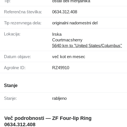
Tip:
ostali deli menjalnika
Referenčna številka:
0634.312.408
Tip rezervnega dela:
originalni nadomestni del
Lokacija:
Irska
Courtmacsherry
5640 km to "United States/Columbus"
Datum objave:
več kot en mesec
Agroline ID:
RZ49910
Stanje
Stanje:
rabljeno
Več podrobnosti — ZF Four-lip Ring
0634.312.408