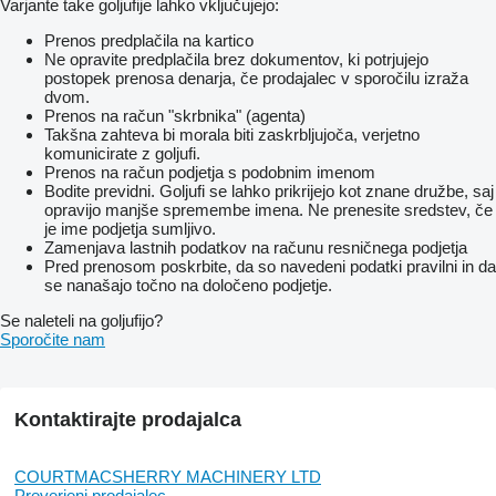
Varjante take goljufije lahko vključujejo:
Prenos predplačila na kartico
Ne opravite predplačila brez dokumentov, ki potrjujejo
postopek prenosa denarja, če prodajalec v sporočilu izraža
dvom.
Prenos na račun "skrbnika" (agenta)
Takšna zahteva bi morala biti zaskrbljujoča, verjetno
komunicirate z goljufi.
Prenos na račun podjetja s podobnim imenom
Bodite previdni. Goljufi se lahko prikrijejo kot znane družbe, saj
opravijo manjše spremembe imena. Ne prenesite sredstev, če
je ime podjetja sumljivo.
Zamenjava lastnih podatkov na računu resničnega podjetja
Pred prenosom poskrbite, da so navedeni podatki pravilni in da
se nanašajo točno na določeno podjetje.
Se naleteli na goljufijo?
Sporočite nam
Kontaktirajte prodajalca
COURTMACSHERRY MACHINERY LTD
Preverjeni prodajalec