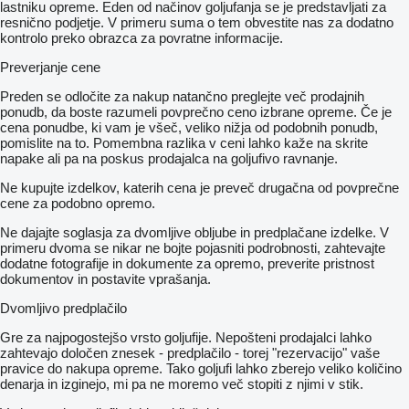
lastniku opreme. Eden od načinov goljufanja se je predstavljati za
resnično podjetje. V primeru suma o tem obvestite nas za dodatno
kontrolo preko obrazca za povratne informacije.
Preverjanje cene
Preden se odločite za nakup natančno preglejte več prodajnih
ponudb, da boste razumeli povprečno ceno izbrane opreme. Če je
cena ponudbe, ki vam je všeč, veliko nižja od podobnih ponudb,
pomislite na to. Pomembna razlika v ceni lahko kaže na skrite
napake ali pa na poskus prodajalca na goljufivo ravnanje.
Ne kupujte izdelkov, katerih cena je preveč drugačna od povprečne
cene za podobno opremo.
Ne dajajte soglasja za dvomljive obljube in predplačane izdelke. V
primeru dvoma se nikar ne bojte pojasniti podrobnosti, zahtevajte
dodatne fotografije in dokumente za opremo, preverite pristnost
dokumentov in postavite vprašanja.
Dvomljivo predplačilo
Gre za najpogostejšo vrsto goljufije. Nepošteni prodajalci lahko
zahtevajo določen znesek - predplačilo - torej "rezervacijo" vaše
pravice do nakupa opreme. Tako goljufi lahko zberejo veliko količino
denarja in izginejo, mi pa ne moremo več stopiti z njimi v stik.