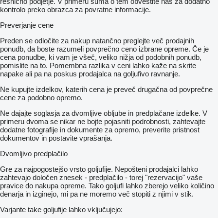
resnično podjetje. V primeru suma o tem obvestite nas za dodatno
kontrolo preko obrazca za povratne informacije.
Preverjanje cene
Preden se odločite za nakup natančno preglejte več prodajnih
ponudb, da boste razumeli povprečno ceno izbrane opreme. Če je
cena ponudbe, ki vam je všeč, veliko nižja od podobnih ponudb,
pomislite na to. Pomembna razlika v ceni lahko kaže na skrite
napake ali pa na poskus prodajalca na goljufivo ravnanje.
Ne kupujte izdelkov, katerih cena je preveč drugačna od povprečne
cene za podobno opremo.
Ne dajajte soglasja za dvomljive obljube in predplačane izdelke. V
primeru dvoma se nikar ne bojte pojasniti podrobnosti, zahtevajte
dodatne fotografije in dokumente za opremo, preverite pristnost
dokumentov in postavite vprašanja.
Dvomljivo predplačilo
Gre za najpogostejšo vrsto goljufije. Nepošteni prodajalci lahko
zahtevajo določen znesek - predplačilo - torej "rezervacijo" vaše
pravice do nakupa opreme. Tako goljufi lahko zberejo veliko količino
denarja in izginejo, mi pa ne moremo več stopiti z njimi v stik.
Varjante take goljufije lahko vključujejo: