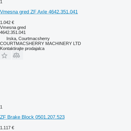
1
Vmesna gred ZF Axle 4642.351.041
1.042 €
Vmesna gred
4642.351.041
Irska, Courtmacsherry
COURTMACSHERRY MACHINERY LTD
Kontaktirajte prodajalca
1
ZF Brake Block 0501.207.523
1.117 €