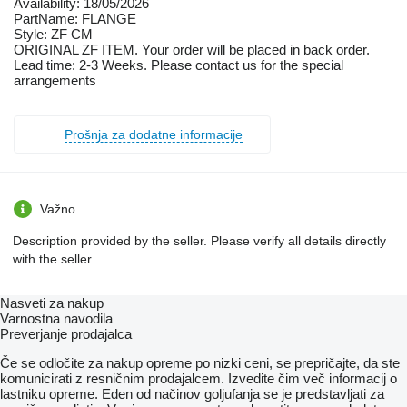
Availability: 18/05/2026
PartName: FLANGE
Style: ZF CM
ORIGINAL ZF ITEM. Your order will be placed in back order.
Lead time: 2-3 Weeks. Please contact us for the special
arrangements
Prošnja za dodatne informacije
Važno
Description provided by the seller. Please verify all details directly
with the seller.
Nasveti za nakup
Varnostna navodila
Preverjanje prodajalca
Če se odločite za nakup opreme po nizki ceni, se prepričajte, da ste
komunicirati z resničnim prodajalcem. Izvedite čim več informacij o
lastniku opreme. Eden od načinov goljufanja se je predstavljati za