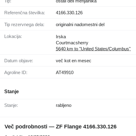
Tip:
ostali deli menjalnika
Referenčna številka:
4166.330.126
Tip rezervnega dela:
originalni nadomestni del
Lokacija:
Irska
Courtmacsherry
5640 km to "United States/Columbus"
Datum objave:
več kot en mesec
Agroline ID:
AT49910
Stanje
Stanje:
rabljeno
Več podrobnosti — ZF Flange 4166.330.126