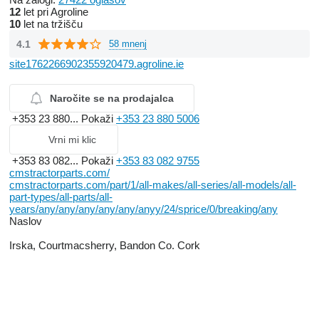
12
let pri Agroline
10
let na tržišču
4.1
58 mnenj
site1762266902355920479.agroline.ie
Naročite se na prodajalca
+353 23 880...
Pokaži
+353 23 880 5006
Vrni mi klic
+353 83 082...
Pokaži
+353 83 082 9755
cmstractorparts.com/
cmstractorparts.com/part/1/all-makes/all-series/all-models/all-
part-types/all-parts/all-
years/any/any/any/any/any/anyy/24/sprice/0/breaking/any
Naslov
Irska, Courtmacsherry, Bandon Co. Cork