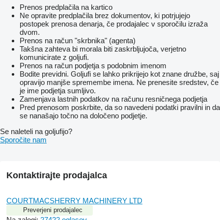
Prenos predplačila na kartico
Ne opravite predplačila brez dokumentov, ki potrjujejo
postopek prenosa denarja, če prodajalec v sporočilu izraža
dvom.
Prenos na račun "skrbnika" (agenta)
Takšna zahteva bi morala biti zaskrbljujoča, verjetno
komunicirate z goljufi.
Prenos na račun podjetja s podobnim imenom
Bodite previdni. Goljufi se lahko prikrijejo kot znane družbe, saj
opravijo manjše spremembe imena. Ne prenesite sredstev, če
je ime podjetja sumljivo.
Zamenjava lastnih podatkov na računu resničnega podjetja
Pred prenosom poskrbite, da so navedeni podatki pravilni in da
se nanašajo točno na določeno podjetje.
Se naleteli na goljufijo?
Sporočite nam
Kontaktirajte prodajalca
COURTMACSHERRY MACHINERY LTD
Preverjeni prodajalec
Na zalogi:
27422 oglasov